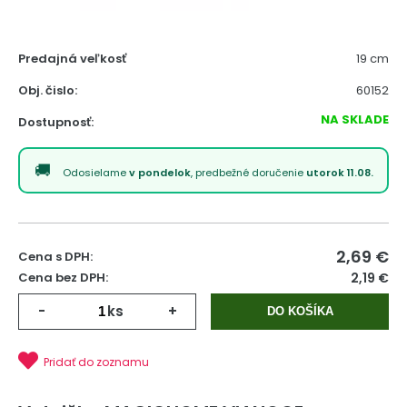
Predajná veľkosť
19 cm
Obj. čislo:
60152
NA SKLADE
Dostupnosť:
Odosielame
v pondelok
, predbežné doručenie
utorok 11.08.
2,69
€
Cena s DPH:
Cena bez DPH:
2,19 €
-
ks
+
DO KOŠÍKA
Pridať do zoznamu