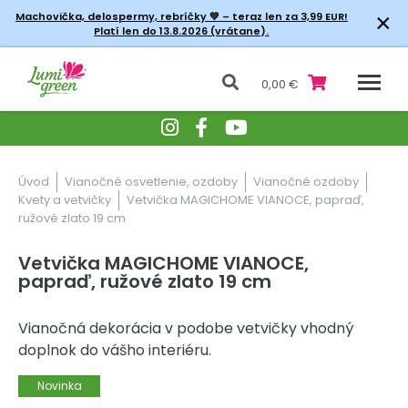
×
Machovička, delospermy, rebríčky
💚 – teraz len za 3,99 EUR!
Platí len do 13.8.2026 (vrátane).
0,00 €
Úvod
Vianočné osvetlenie, ozdoby
Vianočné ozdoby
Kvety a vetvičky
Vetvička MAGICHOME VIANOCE, papraď,
ružové zlato 19 cm
Vetvička MAGICHOME VIANOCE,
papraď, ružové zlato 19 cm
Vianočná dekorácia v podobe vetvičky vhodný
doplnok do vášho interiéru.
Novinka