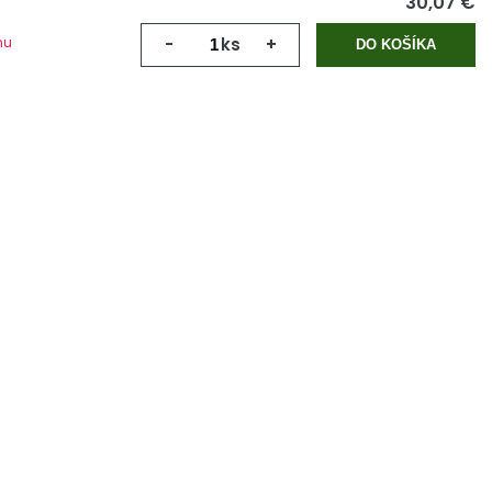
30,07 €
mu
-
ks
+
DO KOŠÍKA