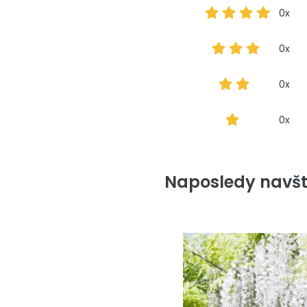
0x
0x
0x
0x
Naposledy navšt