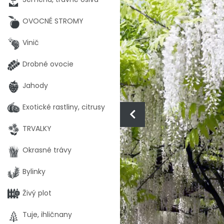
OVOCNÉ STROMY
Vinič
Drobné ovocie
Jahody
Exotické rastliny, citrusy
TRVALKY
Okrasné trávy
Bylinky
Živý plot
Tuje, ihličnany