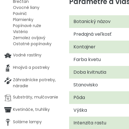
Parametre a vlas
Brečtan
Ovocné liany
Pavinič
Plamienky
Botanický názov
Popínavé ruže
Vistéria
Predajná veľkosť
Zemolez ovíjavý
Ostatné popínavky
Kontajner
Vodné rastliny
Farba kvetu
Hnojivá a postreky
Doba kvitnutia
Záhradnícke potreby,
Stanovisko
náradie
Pôda
Substráty, mulčovanie
Kvetináče, truhlíky
Výška
Solárne lampy
Intenzita rastu