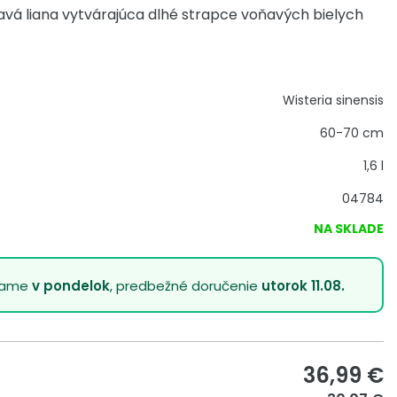
vá liana vytvárajúca dlhé strapce voňavých bielych
Wisteria sinensis
60-70 cm
1,6 l
04784
NA SKLADE
lame
v pondelok
, predbežné doručenie
utorok 11.08.
36,99
€