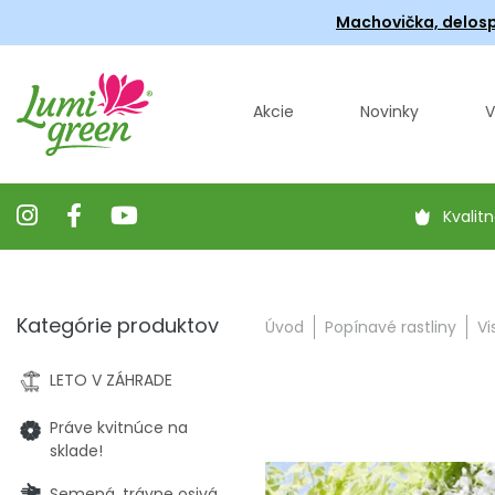
Machovička, delosp
Akcie
Novinky
V
Kvalitn
Kategórie produktov
Úvod
Popínavé rastliny
Vi
LETO V ZÁHRADE
Práve kvitnúce na
sklade!
Semená, trávne osivá