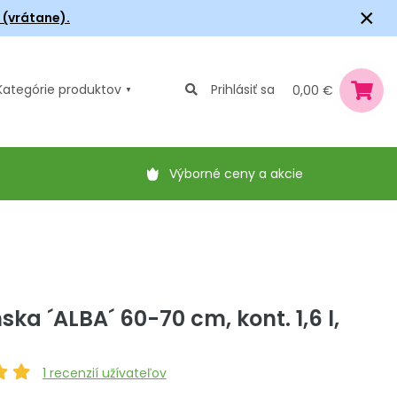
×
6 (vrátane).
Kategórie
produktov
Prihlásiť sa
0,00 €
Výborné ceny a akcie
nska ´ALBA´ 60-70 cm, kont. 1,6 l,
1
recenzií užívateľov