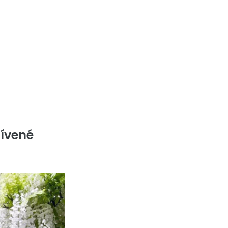
ívené