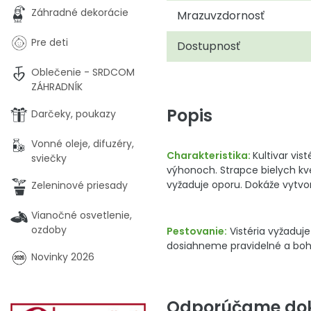
Záhradné dekorácie
Mrazuvzdornosť
Pre deti
Dostupnosť
Oblečenie - SRDCOM
ZÁHRADNÍK
Popis
Darčeky, poukazy
Vonné oleje, difuzéry,
Charakteristika:
Kultivar vi
sviečky
výhonoch. Strapce bielych kvet
vyžaduje oporu. Dokáže vytvori
Zeleninové priesady
Vianočné osvetlenie,
ozdoby
Pestovanie:
Vistéria vyžaduj
dosiahneme pravidelné a boha
Novinky 2026
Odporúčame dok