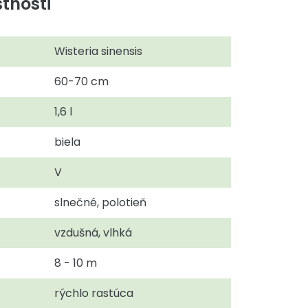
tnosti
Wisteria sinensis
60-70 cm
1,6 l
biela
V
slnečné, polotieň
vzdušná, vlhká
8 - 10 m
rýchlo rastúca