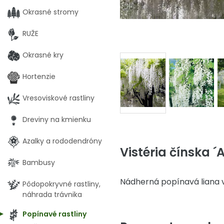
Okrasné stromy
RUŽE
Okrasné kry
Hortenzie
Vresoviskové rastliny
Dreviny na kmienku
Azalky a rododendróny
Vistéria čínska ´
Bambusy
Nádherná popínavá liana v
Pôdopokryvné rastliny,
náhrada trávnika
Popínavé rastliny