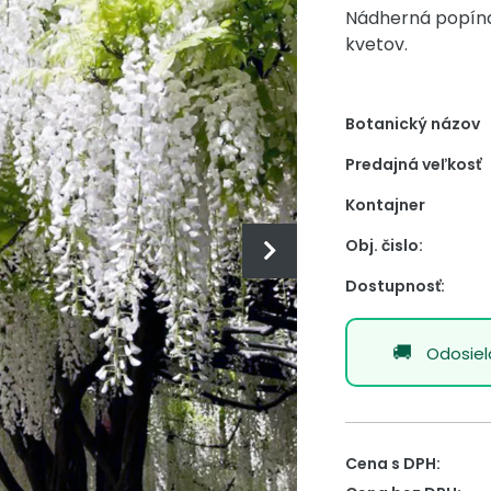
Nádherná popína
kvetov.
Botanický názov
Predajná veľkosť
Kontajner
Obj. čislo:
Dostupnosť:
Odosie
Cena s DPH: