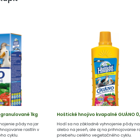
 granulované 1kg
Hoštické hnojivo kvapalné GUÁNO 0,
nojenie pôdy na jar
Hodí sa na základné vyhnojenie pôdy na 
ihnojovanie rastlín v
alebo na jeseň, ale aj na prihnojovanie ra
ho cyklu.
priebehu celého vegetačného cyklu.