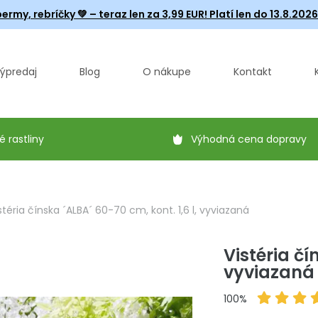
ermy, rebríčky
💚 – teraz len za 3,99 EUR! Platí len do 13.8.202
ýpredaj
Blog
O nákupe
Kontakt
é rastliny
Výhodná cena dopravy
stéria čínska ´ALBA´ 60-70 cm, kont. 1,6 l, vyviazaná
Vistéria čí
vyviazaná
100%