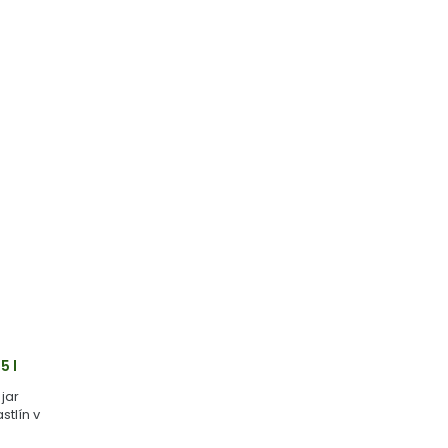
5 l
jar
stlín v