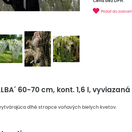
Cena bez DPH:
Pridať do zozna
ALBA´ 60-70 cm, kont. 1,6 l, vyviazaná
ytvárajúca dlhé strapce voňavých bielych kvetov.