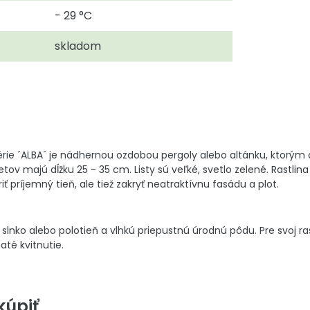
- 29 °C
skladom
stérie ´ALBA´ je nádhernou ozdobou pergoly alebo altánku, ktorým
ov majú dĺžku 25 - 35 cm. Listy sú veľké, svetlo zelené. Rastlina
ť príjemný tieň, ale tiež zakryť neatraktívnu fasádu a plot.
e slnko alebo polotieň a vlhkú priepustnú úrodnú pôdu. Pre svoj
té kvitnutie.
úpiť