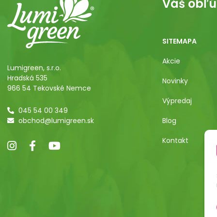
Váš obľú
SITEMAPA
Akcie
Lumigreen, s.r.o.
Hradská 535
Novinky
966 54 Tekovské Nemce
Výpredaj
045 54 00 349
obchod@lumigreen.sk
Blog
Kontakt