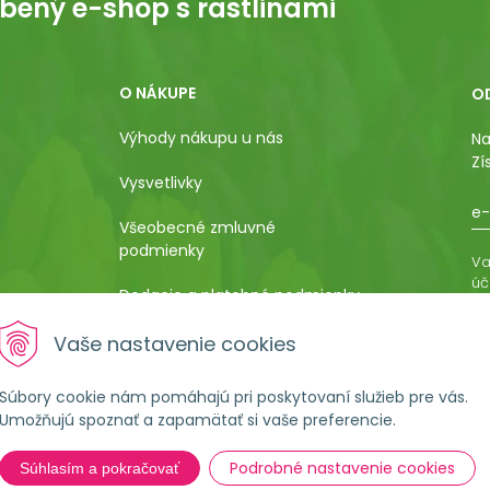
bený e-shop s rastlinami
O NÁKUPE
O
Výhody nákupu u nás
Na
Zí
Vysvetlivky
e-
Všeobecné zmluvné
podmienky
Va
úč
Dodacie a platobné podmienky
os
ro
Pestovateľský manuál
Vaše nastavenie cookies
vá
al
Poučenie o uplatnení práva
Súbory cookie nám pomáhajú pri poskytovaní služieb pre vás.
kupujúceho na odstúpenie od
Umožňujú spoznať a zapamätať si vaše preferencie.
kúpnej zmluvy
Podrobné nastavenie cookies
Súhlasím a pokračovať
Formulár na ostúpenie od