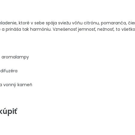
ladenie, ktoré v sebe spája sviežu vôňu citrónu, pomaranča, čie
a prináša tak harmóniu. Vznešenosť jemnosť, nežnosť, to všetko 
do aromalampy
 difuzéra
 na vonný kameň
úpiť