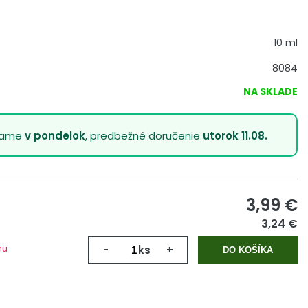
10 ml
8084
NA SKLADE
lame
v pondelok
, predbežné doručenie
utorok 11.08.
3,99
€
3,24 €
mu
-
ks
+
DO KOŠÍKA