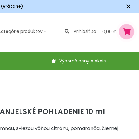
×
6 (vrátane).
Kategórie
produktov
Prihlásiť sa
0,00 €
Výborné ceny a akcie
 ANJELSKÉ POHLADENIE 10 ml
jemnou, sviežou vôňou citrónu, pomaranča, čiernej