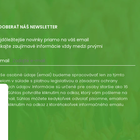
DOBERAŤ NÁŠ NEWSLETTER
jdôležitejšie novinky priamo na váš email
skajte zaujímavé informácie vždy medzi prvými
mail
še osobné údaje (email) budeme spracovávať len za týmto
elom v súlade s platnou legislatívou a zásadami ochrany
obných údajov. Informácie sú určené pre osoby staršie ako 16
kov. Súhlas potvrdíte kliknutím na odkaz, ktorý vám pošleme na
š email. Súhlas môžete kedykoľvek odvolať písomne, emailom
ebo kliknutím na odkaz z ktoréhokoľvek informačného emailu.