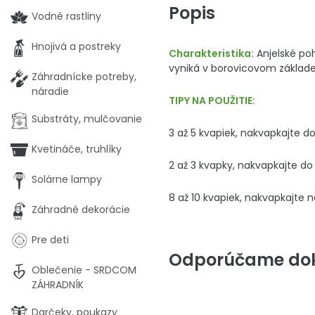
Popis
Vodné rastliny
Hnojivá a postreky
Charakteristika:
Anjelské poh
vyniká v borovicovom základe 
Záhradnícke potreby,
náradie
TIPY NA POUŽITIE:
Substráty, mulčovanie
3 až 5 kvapiek, nakvapkajte 
Kvetináče, truhlíky
2 až 3 kvapky, nakvapkajte do
Solárne lampy
8 až 10 kvapiek, nakvapkajte
Záhradné dekorácie
Pre deti
Odporúčame dok
Oblečenie - SRDCOM
ZÁHRADNÍK
Darčeky, poukazy