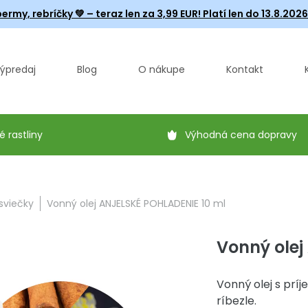
ermy, rebríčky
💚 – teraz len za 3,99 EUR! Platí len do 13.8.202
ýpredaj
Blog
O nákupe
Kontakt
é rastliny
Výhodná cena dopravy
 sviečky
Vonný olej ANJELSKÉ POHLADENIE 10 ml
Vonný olej
Vonný olej s prí
ríbezle.