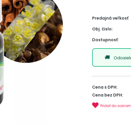
Predajná veľkosť
Obj. čislo:
Dostupnosť:
Odosie
Cena s DPH:
Cena bez DPH:
Pridať do zozna