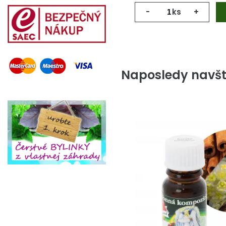
-
ks
+
Naposledy navšt