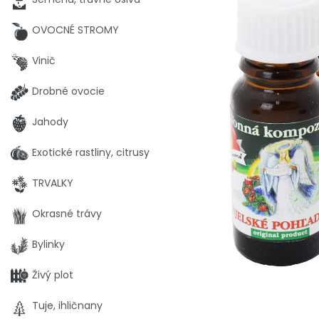
OVOCNÉ STROMY
Vinič
Drobné ovocie
Jahody
Exotické rastliny, citrusy
TRVALKY
Okrasné trávy
Bylinky
Živý plot
Tuje, ihličnany