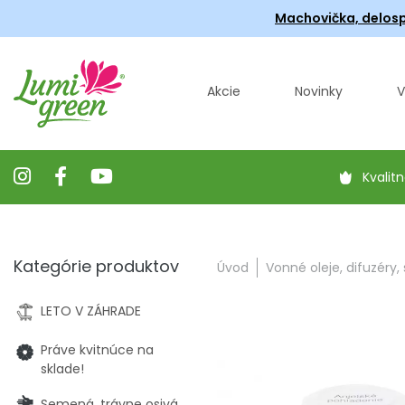
Machovička, delosp
Akcie
Novinky
V
Kvalitn
Kategórie produktov
Úvod
Vonné oleje, difuzéry,
LETO V ZÁHRADE
Práve kvitnúce na
sklade!
Semená, trávne osivá