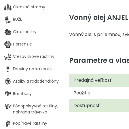
Okrasné stromy
Vonný olej ANJE
RUŽE
Okrasné kry
Vonný olej s príjemnou, sv
Hortenzie
Vresoviskové rastliny
Parametre a vlas
Dreviny na kmienku
Predajná veľkosť
Azalky a rododendróny
Použitie
Bambusy
Dostupnosť
Pôdopokryvné rastliny,
náhrada trávnika
Popínavé rastliny