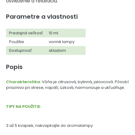
osvieženie a relaxáciu.
Parametre a vlastnosti
Predajná veľkosť
10 ml
Použitie
vonné lampy
Dostupnosť
skladom
Popis
Charakteristika:
Vôňa je citrusová, bylinná, jalovcová. Pôsobí
priaznivo pri strese, napätí, úzkosti, harmonizuje a ukľudňuje.
TIPY NA POUŽITIE:
3 až 5 kvapiek, nakvapkajte do aromalampy