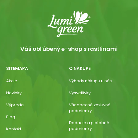
Váš obľúbený e-shop s rastlinami
SITEMAPA
O NÁKUPE
Akcie
Výhody nákupu u nás
Novinky
Vysvetlivky
Výpredaj
Všeobecné zmluvné
podmienky
Blog
Dodacie a platobné
podmienky
Kontakt