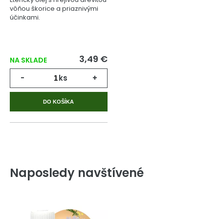
vôňou škorice a priaznivými
účinkami.
3,49 €
NA SKLADE
-
ks
+
DO KOŠÍKA
Naposledy navštívené