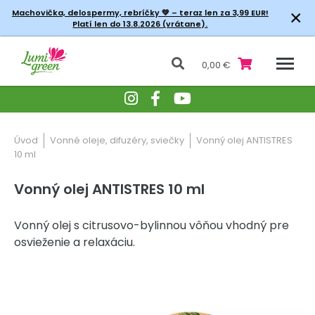
×
Machovička, delospermy, rebríčky
💚 – teraz len za 3,99 EUR!
Platí len do 13.8.2026 (vrátane).
0,00 €
Úvod
Vonné oleje, difuzéry, sviečky
Vonný olej ANTISTRES
10 ml
Vonný olej ANTISTRES 10 ml
Vonný olej s citrusovo-bylinnou vôňou vhodný pre
osvieženie a relaxáciu.