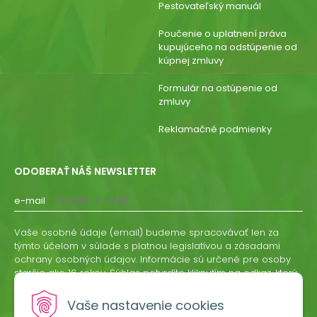
Pestovateľský manuál
Poučenie o uplatnení práva
kupujúceho na odstúpenie od
kúpnej zmluvy
Formulár na ostúpenie od
zmluvy
Reklamačné podmienky
ODOBERAŤ NÁŠ NEWSLETTER
e-mail
Vaše osobné údaje (email) budeme spracovávať len za
týmto účelom v súlade s platnou legislatívou a zásadami
ochrany osobných údajov. Informácie sú určené pre osoby
staršie ako 16 rokov. Súhlas potvrdíte kliknutím na odkaz, ktorý
vám pošleme na váš email. Súhlas môžete kedykoľvek
odvolať písomne, emailom alebo kliknutím na odkaz z
Vaše nastavenie cookies
ktoréhokoľvek informačného emailu.