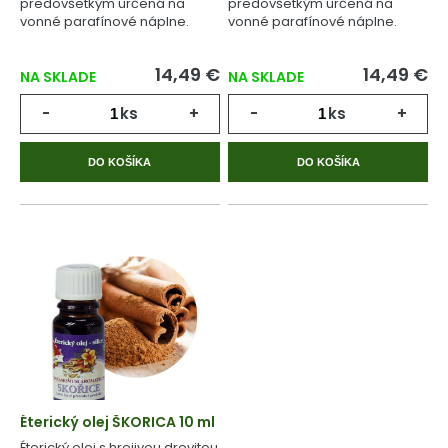
predovšetkým určená na
predovšetkým určená na
vonné parafínové náplne.
vonné parafínové náplne.
14,49 €
14,49 €
NA SKLADE
NA SKLADE
-
ks
+
-
ks
+
DO KOŠÍKA
DO KOŠÍKA
Éterický olej ŠKORICA 10 ml
Éterický olej s hrejivou drevitou