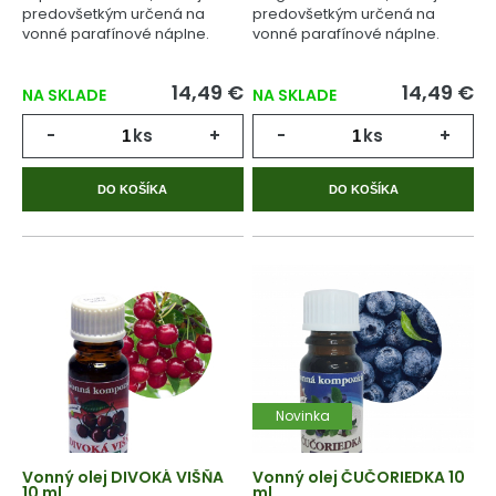
predovšetkým určená na
predovšetkým určená na
vonné parafínové náplne.
vonné parafínové náplne.
14,49 €
14,49 €
NA SKLADE
NA SKLADE
-
ks
+
-
ks
+
DO KOŠÍKA
DO KOŠÍKA
Novinka
Vonný olej DIVOKÁ VIŠŇA
Vonný olej ČUČORIEDKA 10
10 ml
ml