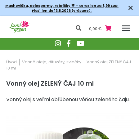
×
Machovička, delospermy, rebríčky
💚 – teraz len za 3,99 EUR!
Platí len do 13.8.2026 (vrátane).
0,00 €
Úvod
Vonné oleje, difuzéry, sviečky
Vonný olej ZELENÝ ČAJ
10 ml
Vonný olej ZELENÝ ČAJ 10 ml
Vonný olej s veľmi obľúbenou vôňou zeleného čaju.