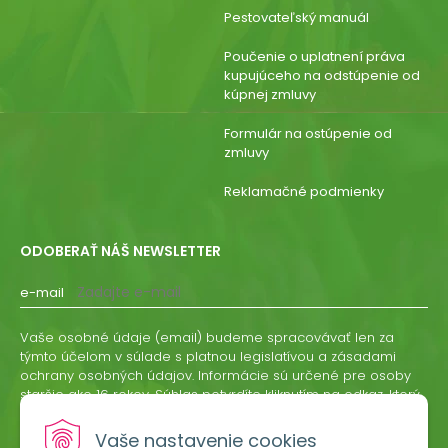
Pestovateľský manuál
Poučenie o uplatnení práva
kupujúceho na odstúpenie od
kúpnej zmluvy
Formulár na ostúpenie od
zmluvy
Reklamačné podmienky
ODOBERAŤ NÁŠ NEWSLETTER
e-mail
Vaše osobné údaje (email) budeme spracovávať len za
týmto účelom v súlade s platnou legislatívou a zásadami
ochrany osobných údajov. Informácie sú určené pre osoby
staršie ako 16 rokov. Súhlas potvrdíte kliknutím na odkaz, ktorý
vám pošleme na váš email. Súhlas môžete kedykoľvek
odvolať písomne, emailom alebo kliknutím na odkaz z
Vaše nastavenie cookies