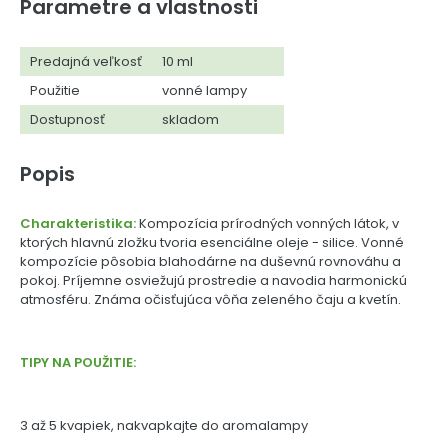
Parametre a vlastnosti
Predajná veľkosť
10 ml
Použitie
vonné lampy
Dostupnosť
skladom
Popis
Charakteristika:
Kompozícia prírodných vonných látok, v
ktorých hlavnú zložku tvoria esenciálne oleje - silice. Vonné
kompozície pôsobia blahodárne na duševnú rovnováhu a
pokoj. Príjemne osviežujú prostredie a navodia harmonickú
atmosféru. Známa očisťujúca vôňa zeleného čaju a kvetín.
TIPY NA POUŽITIE:
3 až 5 kvapiek, nakvapkajte do aromalampy