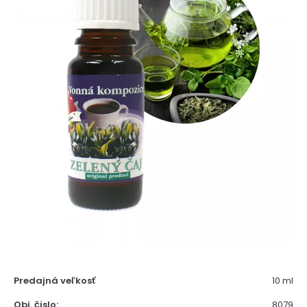
Predajná veľkosť
10 ml
Obj. čislo:
8079