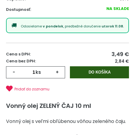
NA SKLADE
Dostupnosť:
Odosielame
v pondelok
, predbežné doručenie
utorok 11.08.
3,49
€
Cena s DPH:
Cena bez DPH:
2,84 €
-
ks
+
DO KOŠÍKA
Pridať do zoznamu
Vonný olej ZELENÝ ČAJ 10 ml
Vonný olej s veľmi obľúbenou vôňou zeleného čaju.