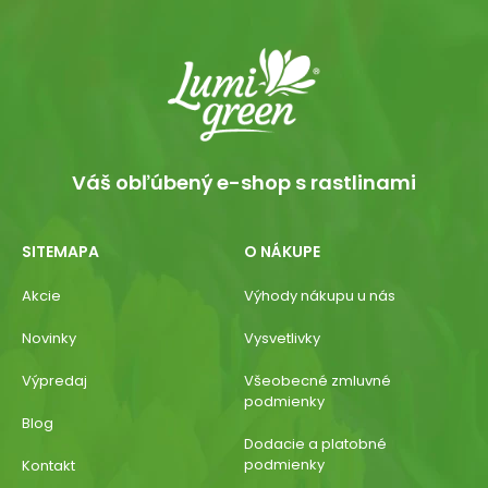
Váš obľúbený e-shop s rastlinami
SITEMAPA
O NÁKUPE
Akcie
Výhody nákupu u nás
Novinky
Vysvetlivky
Výpredaj
Všeobecné zmluvné
podmienky
Blog
Dodacie a platobné
podmienky
Kontakt