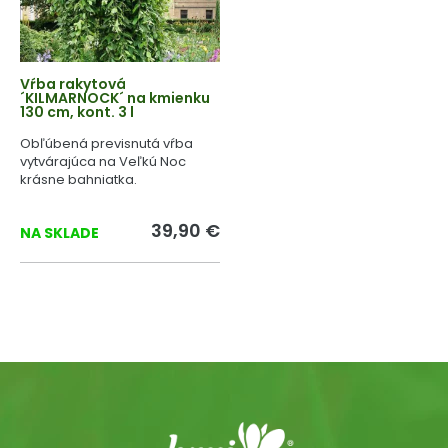
Vŕba rakytová
´KILMARNOCK´ na kmienku
130 cm, kont. 3 l
Obľúbená previsnutá vŕba
vytvárajúca na Veľkú Noc
krásne bahniatka.
39,90 €
NA SKLADE