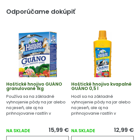
Odporúčame dokúpiť
Hoštické hnojivo GUÁNO
Hoštické hnojivo kvapalné
granulované 1kg
GUÁNO 0,5 l
Používa sa na základné
Hodí sa na základné
vyhnojenie pôdy na jar alebo
vyhnojenie pôdy na jar alebo
na jeseň, ale aj na
na jeseň, ale aj na
prihnojovanie rastlín v
prihnojovanie rastlín v
priebehu celého
priebehu celého
vegetačného cyklu.
vegetačného cyklu.
15,99 €
12,99 €
NA SKLADE
NA SKLADE