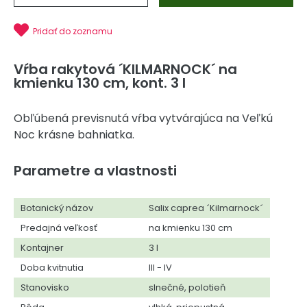
Pridať do zoznamu
Vŕba rakytová ´KILMARNOCK´ na
kmienku 130 cm, kont. 3 l
Obľúbená previsnutá vŕba vytvárajúca na Veľkú
Noc krásne bahniatka.
Parametre a vlastnosti
Botanický názov
Salix caprea ´Kilmarnock´
Predajná veľkosť
na kmienku 130 cm
Kontajner
3 l
Doba kvitnutia
III - IV
Stanovisko
slnečné, polotieň