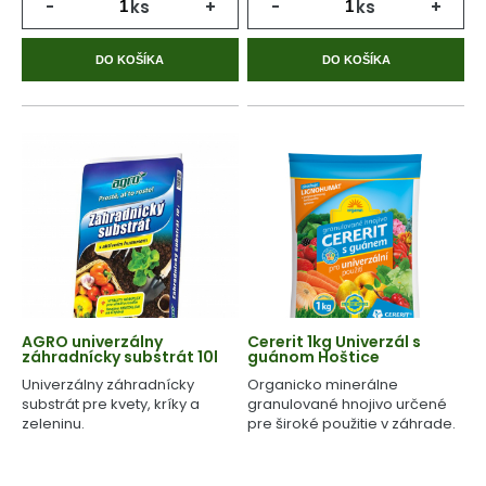
-
ks
+
-
ks
+
DO KOŠÍKA
DO KOŠÍKA
AGRO univerzálny
Cererit 1kg Univerzál s
záhradnícky substrát 10l
guánom Hoštice
Univerzálny záhradnícky
Organicko minerálne
substrát pre kvety, kríky a
granulované hnojivo určené
zeleninu.
pre široké použitie v záhrade.