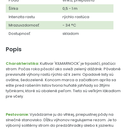
Pôda
vlhká, priepustná
Šírka
0,5 - 1 m
Intenzita rastu
rýchlo rastúca
Mrazuvzdornosť
- 34 °C
Dostupnosť
skladom
Popis
Charakteristika:
Kultivar 'KILMARNOCK' je trpasličí, plačúci
strom. Počas roka pôsobí ako svieži zelený dáždnik. Pôvabné
previsnuté výhony rastú rýchlo až k zemi. Opadavé listy sú
oválne, šedozelené. Koncom marca a začiatkom apríla sa
ešte pred rašením listov tvoria huňaté jahňady so žltými
tyčinkami, ktoré sú obalené peľom. Tieto sú veľkým lákadlom
pre včely.
Pestovanie:
Vysádzame ju do vlhkej, priepustnej pôdy na
slnečné stanovisko. Dĺžku výhonov regulujeme rezom. Je to
výborný solitérny strom do predzáhradky alebo k jazierku.