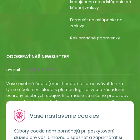
kupujúceho na odstúpenie od
kúpnej zmluvy
Formulár na ostúpenie od
zmluvy
Reklamačné podmienky
ODOBERAŤ NÁŠ NEWSLETTER
e-mail
Vaše osobné údaje (email) budeme spracovávať len za
týmto účelom v súlade s platnou legislatívou a zásadami
ochrany osobných údajov. Informácie sú určené pre osoby
staršie ako 16 rokov. Súhlas potvrdíte kliknutím na odkaz, ktorý
vám pošleme na váš email. Súhlas môžete kedykoľvek
odvolať písomne, emailom alebo kliknutím na odkaz z
Vaše nastavenie cookies
ktoréhokoľvek informačného emailu.
Súbory cookie nám pomáhajú pri poskytovaní
ODOBERAŤ
služieb pre vás. Umožňujú spoznať a zapamätať si