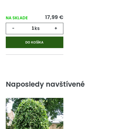
17,99 €
NA SKLADE
-
ks
+
DO KOŠÍKA
Naposledy navštívené