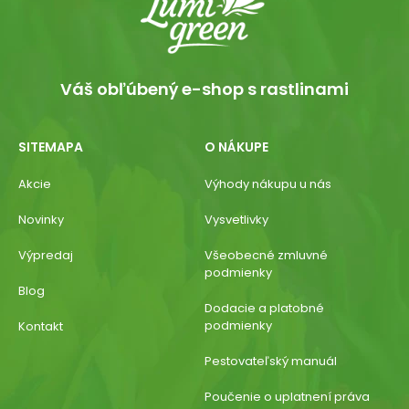
Váš obľúbený e-shop s rastlinami
SITEMAPA
O NÁKUPE
Akcie
Výhody nákupu u nás
Novinky
Vysvetlivky
Výpredaj
Všeobecné zmluvné
podmienky
Blog
Dodacie a platobné
podmienky
Kontakt
Pestovateľský manuál
Poučenie o uplatnení práva