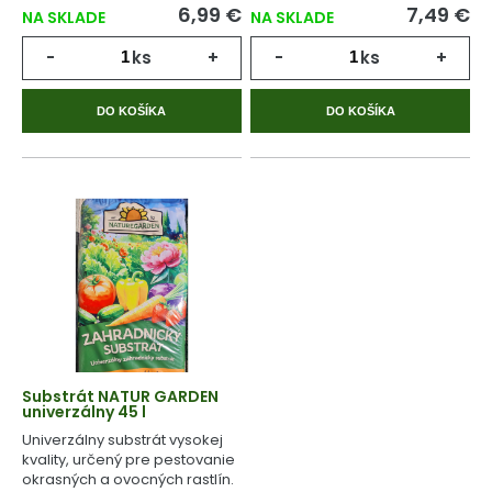
6,99 €
7,49 €
NA SKLADE
NA SKLADE
-
ks
+
-
ks
+
DO KOŠÍKA
DO KOŠÍKA
Substrát NATUR GARDEN
univerzálny 45 l
Univerzálny substrát vysokej
kvality, určený pre pestovanie
okrasných a ovocných rastlín.