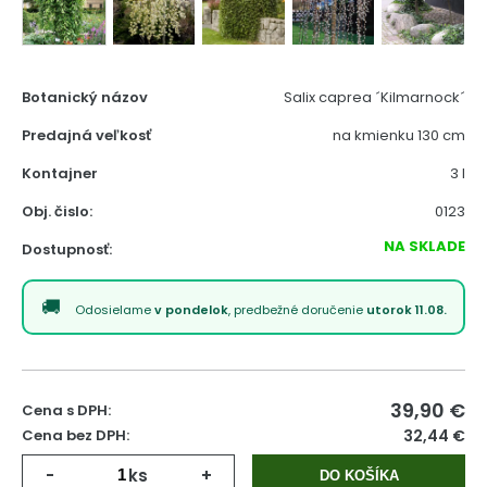
Botanický názov
Salix caprea ´Kilmarnock´
Predajná veľkosť
na kmienku 130 cm
Kontajner
3 l
Obj. čislo:
0123
NA SKLADE
Dostupnosť:
Odosielame
v pondelok
, predbežné doručenie
utorok 11.08.
39,90
€
Cena s DPH:
Cena bez DPH:
32,44 €
-
ks
+
DO KOŠÍKA