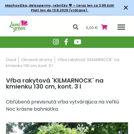
×
Machovička, delospermy, rebríčky
💚 – teraz len za 3,99 EUR!
Platí len do 13.8.2026 (vrátane).
0,00 €
Úvod
Okrasné stromy
Vŕba rakytová ´KILMARNOCK´ na
kmienku 130 cm, kont. 3 l
Vŕba rakytová ´KILMARNOCK´ na
kmienku 130 cm, kont. 3 l
Obľúbená previsnutá vŕba vytvárajúca na Veľkú
Noc krásne bahniatka.