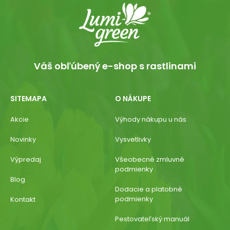
Váš obľúbený e-shop s rastlinami
SITEMAPA
O NÁKUPE
Akcie
Výhody nákupu u nás
Novinky
Vysvetlivky
Výpredaj
Všeobecné zmluvné
podmienky
Blog
Dodacie a platobné
podmienky
Kontakt
Pestovateľský manuál