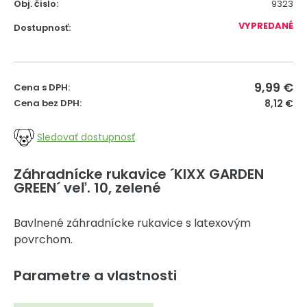
Obj. čislo:
9323
VYPREDANÉ
Dostupnosť:
9,99
€
Cena s DPH:
Cena bez DPH:
8,12 €
Sledovať dostupnosť
Záhradnícke rukavice ´KIXX GARDEN
GREEN´ veľ. 10, zelené
Bavlnené záhradnícke rukavice s latexovým
povrchom.
Parametre a vlastnosti