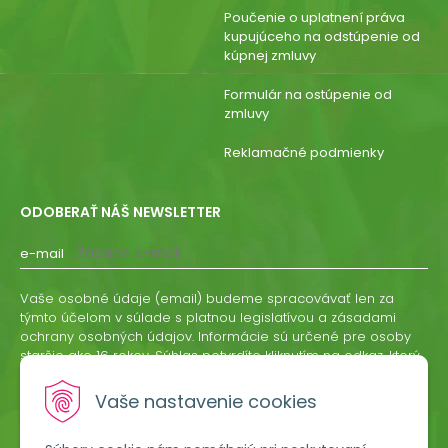
Poučenie o uplatnení práva
kupujúceho na odstúpenie od
kúpnej zmluvy
Formulár na ostúpenie od
zmluvy
Reklamačné podmienky
ODOBERAŤ NÁŠ NEWSLETTER
e-mail
Vaše osobné údaje (email) budeme spracovávať len za
týmto účelom v súlade s platnou legislatívou a zásadami
ochrany osobných údajov. Informácie sú určené pre osoby
staršie ako 16 rokov. Súhlas potvrdíte kliknutím na odkaz, ktorý
vám pošleme na váš email. Súhlas môžete kedykoľvek
odvolať písomne, emailom alebo kliknutím na odkaz z
Vaše nastavenie cookies
ktoréhokoľvek informačného emailu.