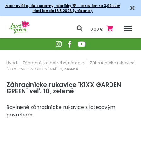
×
Machovička, delospermy, rebríčky
💚 – teraz len za 3,99 EUR!
Platí len do 13.8.2026 (vrátane).
0,00 €
Úvod
Záhradnícke potreby, náradie
Záhradnícke rukavice
´KIXX GARDEN GREEN´ veľ. 10, zelené
Záhradnícke rukavice ´KIXX GARDEN
GREEN´ veľ. 10, zelené
Bavlnené záhradnícke rukavice s latexovým
povrchom.