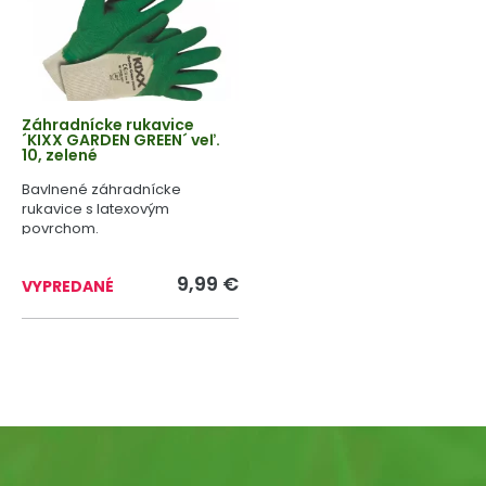
Záhradnícke rukavice
´KIXX GARDEN GREEN´ veľ.
10, zelené
Bavlnené záhradnícke
rukavice s latexovým
povrchom.
9,99 €
VYPREDANÉ