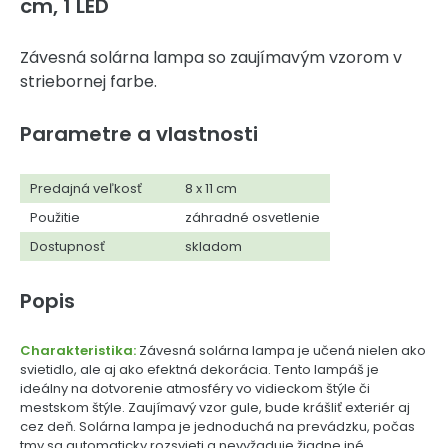
cm, 1 LED
Závesná solárna lampa so zaujímavým vzorom v
striebornej farbe.
Parametre a vlastnosti
Predajná veľkosť
8 x 11 cm
Použitie
záhradné osvetlenie
Dostupnosť
skladom
Popis
Charakteristika:
Závesná solárna lampa je učená nielen ako
svietidlo, ale aj ako efektná dekorácia. Tento lampáš je
ideálny na dotvorenie atmosféry vo vidieckom štýle či
mestskom štýle. Zaujímavý vzor gule, bude krášliť exteriér aj
cez deň. Solárna lampa je jednoduchá na prevádzku, počas
tmy sa automaticky rozsvieti a nevyžaduje žiadne iné