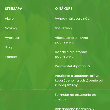
SITEMAPA
O NÁKUPE
Akcie
Výhody nákupu u nás
Novinky
Vysvetlivky
Výpredaj
Všeobecné zmluvné
podmienky
Blog
Dodacie a platobné
podmienky
Kontakt
Pestovateľský manuál
Poučenie o uplatnení práva
kupujúceho na odstúpenie od
kúpnej zmluvy
Formulár na ostúpenie od
zmluvy
Reklamačné podmienky