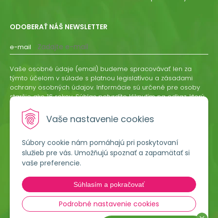
ODOBERAŤ NÁŠ NEWSLETTER
e-mail
Vaše osobné údaje (email) budeme spracovávať len za
týmto účelom v súlade s platnou legislatívou a zásadami
ochrany osobných údajov. Informácie sú určené pre osoby
staršie ako 16 rokov. Súhlas potvrdíte kliknutím na odkaz, ktorý
vám pošleme na váš email. Súhlas môžete kedykoľvek
odvolať písomne, emailom alebo kliknutím na odkaz z
Vaše nastavenie cookies
ktoréhokoľvek informačného emailu.
Súbory cookie nám pomáhajú pri poskytovaní
ODOBERAŤ
služieb pre vás. Umožňujú spoznať a zapamätať si
vaše preferencie.
Lumigreen, s.r.o.
Súhlasím a pokračovať
Hradská 535
966 54 Tekovské Nemce
Podrobné nastavenie cookies