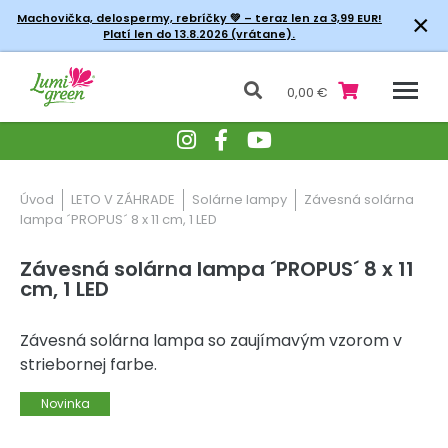
×
Machovička, delospermy, rebríčky
💚 – teraz len za 3,99 EUR!
Platí len do 13.8.2026 (vrátane).
0,00 €
Úvod
LETO V ZÁHRADE
Solárne lampy
Závesná solárna
lampa ´PROPUS´ 8 x 11 cm, 1 LED
Závesná solárna lampa ´PROPUS´ 8 x 11
cm, 1 LED
Závesná solárna lampa so zaujímavým vzorom v
striebornej farbe.
Novinka