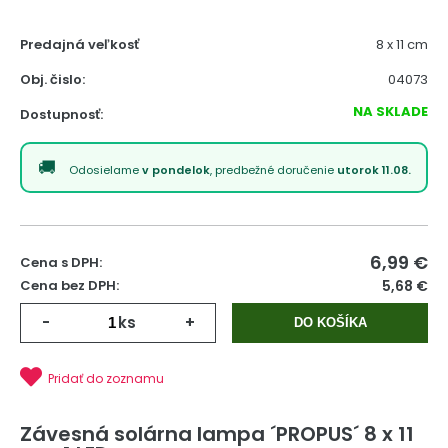
Predajná veľkosť
8 x 11 cm
Obj. čislo:
04073
NA SKLADE
Dostupnosť:
Odosielame
v pondelok
, predbežné doručenie
utorok 11.08.
6,99
€
Cena s DPH:
Cena bez DPH:
5,68 €
-
ks
+
DO KOŠÍKA
Pridať do zoznamu
Závesná solárna lampa ´PROPUS´ 8 x 11