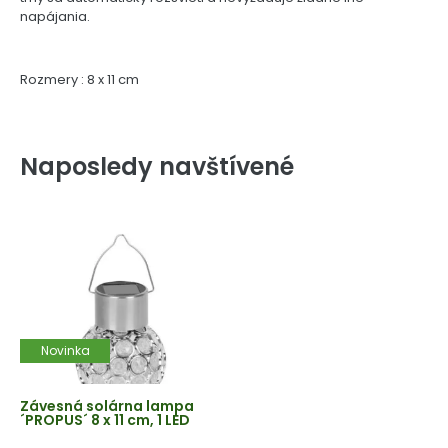
napájania.
Rozmery : 8 x 11 cm
Naposledy navštívené
Novinka
Závesná solárna lampa
´PROPUS´ 8 x 11 cm, 1 LED