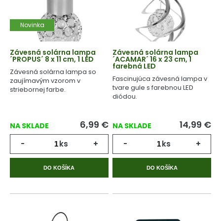
Novinka
Závesná solárna lampa
Závesná solárna lampa
´PROPUS´ 8 x 11 cm, 1 LED
´ACAMAR´ 16 x 23 cm, 1
farebná LED
Závesná solárna lampa so
Fascinujúca závesná lampa v
zaujímavým vzorom v
tvare gule s farebnou LED
striebornej farbe.
diódou.
6,99
€
14,99
€
NA SKLADE
NA SKLADE
-
ks
+
-
ks
+
DO KOŠÍKA
DO KOŠÍKA