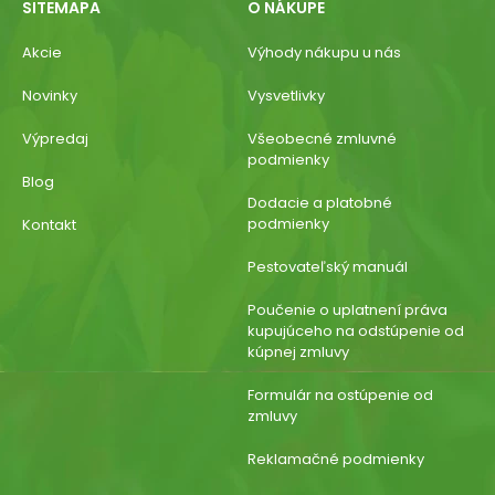
SITEMAPA
O NÁKUPE
Akcie
Výhody nákupu u nás
Novinky
Vysvetlivky
Výpredaj
Všeobecné zmluvné
podmienky
Blog
Dodacie a platobné
podmienky
Kontakt
Pestovateľský manuál
Poučenie o uplatnení práva
kupujúceho na odstúpenie od
kúpnej zmluvy
Formulár na ostúpenie od
zmluvy
Reklamačné podmienky