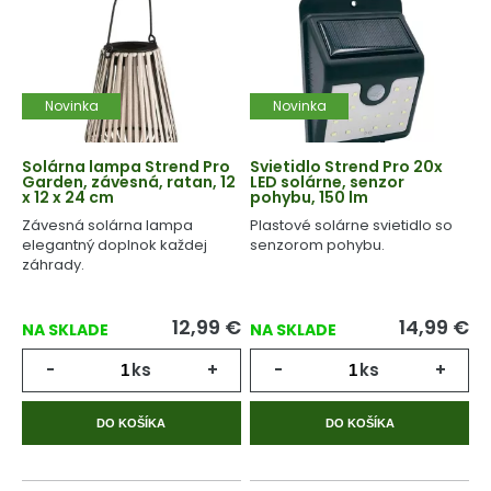
Novinka
Novinka
Solárna lampa Strend Pro
Svietidlo Strend Pro 20x
Garden, závesná, ratan, 12
LED solárne, senzor
x 12 x 24 cm
pohybu, 150 lm
Závesná solárna lampa
Plastové solárne svietidlo so
elegantný doplnok každej
senzorom pohybu.
záhrady.
12,99
€
14,99
€
NA SKLADE
NA SKLADE
-
ks
+
-
ks
+
DO KOŠÍKA
DO KOŠÍKA