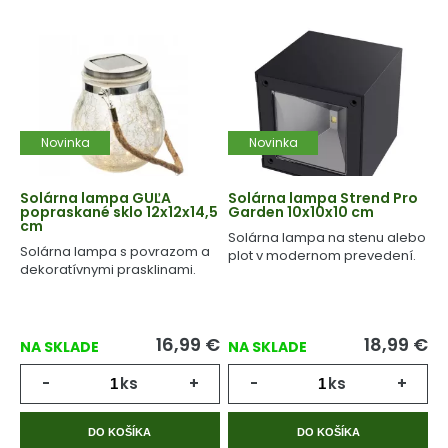
Novinka
Novinka
Solárna lampa GUĽA
Solárna lampa Strend Pro
popraskané sklo 12x12x14,5
Garden 10x10x10 cm
cm
Solárna lampa na stenu alebo
Solárna lampa s povrazom a
plot v modernom prevedení.
dekoratívnymi prasklinami.
16,99
€
18,99
€
NA SKLADE
NA SKLADE
-
ks
+
-
ks
+
DO KOŠÍKA
DO KOŠÍKA