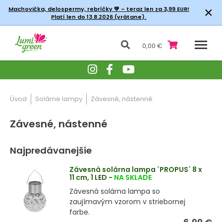
×
Machovička, delospermy, rebríčky
💚 – teraz len za 3,99 EUR!
Platí len do 13.8.2026 (vrátane).
0,00 €
Úvod
Solárne lampy
Závesné, nástenné
Závesné, nástenné
Najpredávanejšie
Závesná solárna lampa ´PROPUS´ 8 x
11 cm, 1 LED
-
NA SKLADE
Závesná solárna lampa so
zaujímavým vzorom v striebornej
farbe.