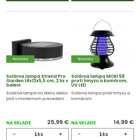
Novinka
Novinka
Solárna lampa Strend Pro
Solárna lampa MOKI 58
Garden 14x12x5,5 cm, 2 ks v
proti hmyzu a komárom,
balení
UV LED
Solárna lampa na stenu alebo
Solárna lampa proti hmyzu a
plot v modernom prevedení.
komárom.
25,99
€
14,99
€
NA SKLADE
NA SKLADE
-
ks
+
-
ks
+