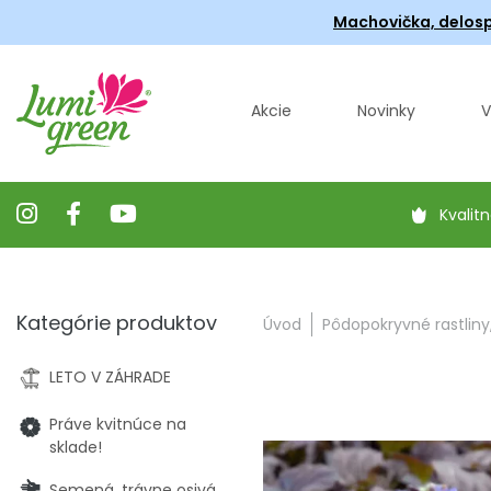
Machovička, delosp
Akcie
Novinky
V
Kvalitn
Kategórie produktov
Úvod
Pôdopokryvné rastliny
LETO V ZÁHRADE
Práve kvitnúce na
sklade!
Semená, trávne osivá