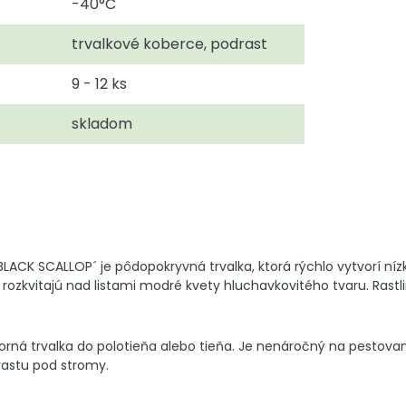
-40°C
trvalkové koberce, podrast
9 - 12 ks
skladom
ACK SCALLOP´ je pôdopokryvná trvalka, ktorá rýchlo vytvorí nízky
ozkvitajú nad listami modré kvety hluchavkovitého tvaru. Rastl
rná trvalka do polotieňa alebo tieňa. Je nenáročný na pestovani
rastu pod stromy.