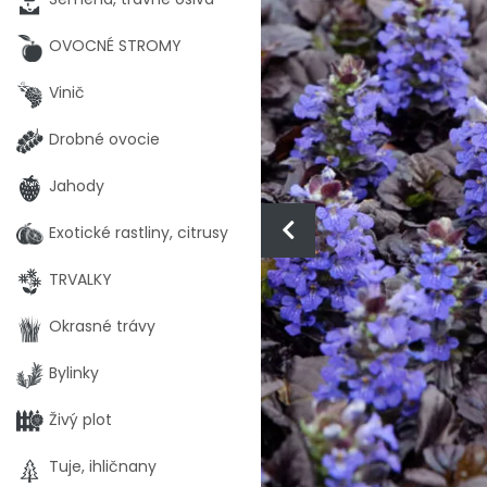
OVOCNÉ STROMY
Vinič
Drobné ovocie
Jahody
Exotické rastliny, citrusy
TRVALKY
Okrasné trávy
Bylinky
Živý plot
Tuje, ihličnany