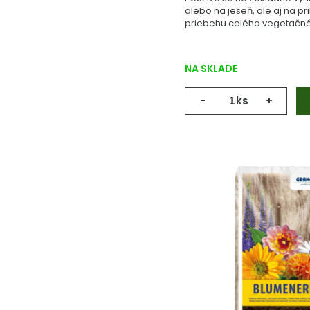
alebo na jeseň, ale aj na pr
priebehu celého vegetačné
NA SKLADE
-
ks
+