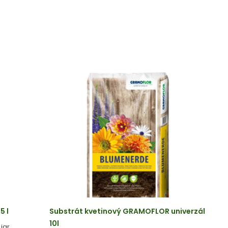
5 l
Substrát kvetinový GRAMOFLOR univerzál
10l
jar