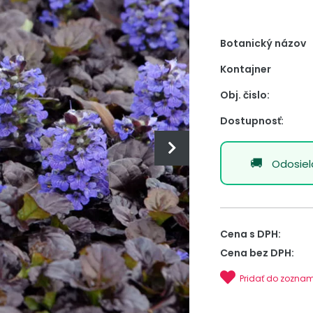
Botanický názov
Kontajner
Obj. čislo:
Dostupnosť:
Odosie
Cena s DPH:
Cena bez DPH:
Pridať do zozna