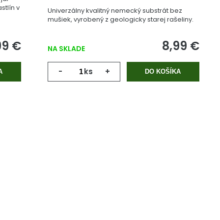
stlín v
Univerzálny kvalitný nemecký substrát bez
mušiek, vyrobený z geologicky starej rašeliny.
99 €
8,99 €
NA SKLADE
-
ks
+
A
DO KOŠÍKA