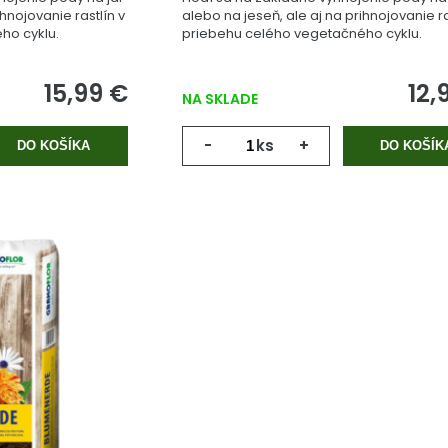
ihnojovanie rastlín v
alebo na jeseň, ale aj na prihnojovanie ra
ho cyklu.
priebehu celého vegetačného cyklu.
15,99 €
12,
NA SKLADE
-
ks
+
DO KOŠÍKA
DO KOŠÍK