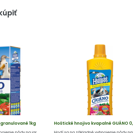
úpiť
 granulované 1kg
Hoštické hnojivo kvapalné GUÁNO 0,
nojenie pôdy na jar
Hodí sa na základné vyhnojenie pôdy na 