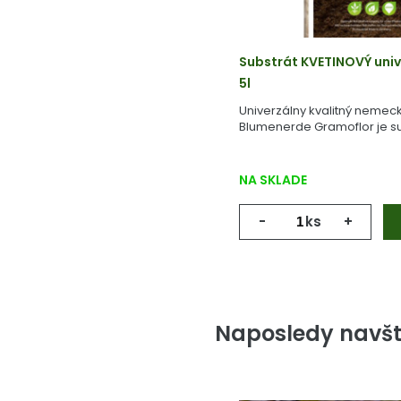
Substrát KVETINOVÝ univ
5l
Univerzálny kvalitný nemeck
Blumenerde Gramoflor je su
vyrobený z geologicky starej
NA SKLADE
-
ks
+
Naposledy navšt