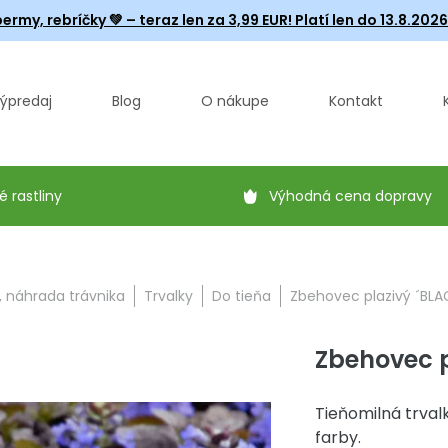
ermy, rebríčky
💚 – teraz len za 3,99 EUR! Platí len do 13.8.202
ýpredaj
Blog
O nákupe
Kontakt
é rastliny
Výhodná cena dopravy
, náhrada trávnika
Trvalky
Do tieňa
Zbehovec plazivý ´BLAC
Zbehovec p
Tieňomilná trval
farby.