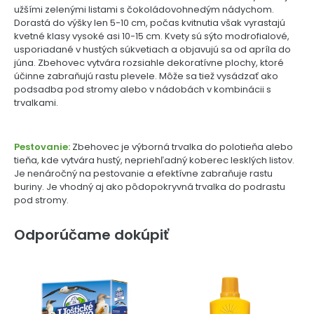
užšími zelenými listami s čokoládovohnedým nádychom.
Dorastá do výšky len 5-10 cm, počas kvitnutia však vyrastajú
kvetné klasy vysoké asi 10-15 cm. Kvety sú sýto modrofialové,
usporiadané v hustých súkvetiach a objavujú sa od apríla do
júna. Zbehovec vytvára rozsiahle dekoratívne plochy, ktoré
účinne zabraňujú rastu plevele. Môže sa tiež vysádzať ako
podsadba pod stromy alebo v nádobách v kombinácii s
trvalkami.
Pestovanie:
Zbehovec je výborná trvalka do polotieňa alebo
tieňa, kde vytvára hustý, nepriehľadný koberec lesklých listov.
Je nenáročný na pestovanie a efektívne zabraňuje rastu
buriny. Je vhodný aj ako pôdopokryvná trvalka do podrastu
pod stromy.
Odporúčame dokúpiť