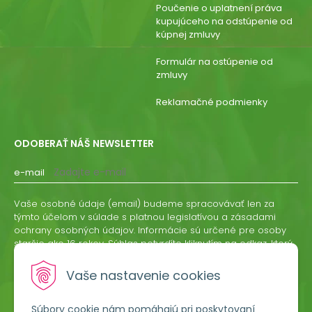
Poučenie o uplatnení práva
kupujúceho na odstúpenie od
kúpnej zmluvy
Formulár na ostúpenie od
zmluvy
Reklamačné podmienky
ODOBERAŤ NÁŠ NEWSLETTER
e-mail
Vaše osobné údaje (email) budeme spracovávať len za
týmto účelom v súlade s platnou legislatívou a zásadami
ochrany osobných údajov. Informácie sú určené pre osoby
staršie ako 16 rokov. Súhlas potvrdíte kliknutím na odkaz, ktorý
vám pošleme na váš email. Súhlas môžete kedykoľvek
odvolať písomne, emailom alebo kliknutím na odkaz z
Vaše nastavenie cookies
ktoréhokoľvek informačného emailu.
Súbory cookie nám pomáhajú pri poskytovaní