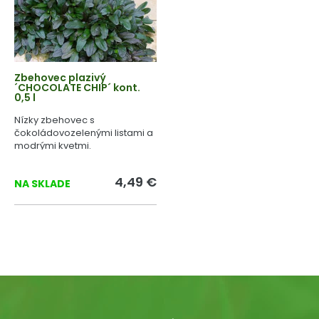
Zbehovec plazivý
´CHOCOLATE CHIP´ kont.
0,5 l
Nízky zbehovec s
čokoládovozelenými listami a
modrými kvetmi.
4,49 €
NA SKLADE