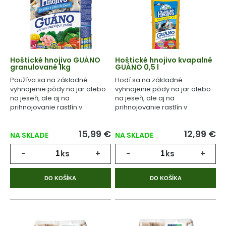
Hoštické hnojivo GUÁNO
Hoštické hnojivo kvapalné
granulované 1kg
GUÁNO 0,5 l
Používa sa na základné
Hodí sa na základné
vyhnojenie pôdy na jar alebo
vyhnojenie pôdy na jar alebo
na jeseň, ale aj na
na jeseň, ale aj na
prihnojovanie rastlín v
prihnojovanie rastlín v
priebehu celého
priebehu celého
vegetačného cyklu.
vegetačného cyklu.
15,99 €
12,99 €
NA SKLADE
NA SKLADE
-
ks
+
-
ks
+
DO KOŠÍKA
DO KOŠÍKA