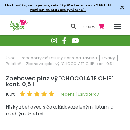
×
Machovička, delospermy, rebríčky
💚 – teraz len za 3,99 EUR!
Platí len do 13.8.2026 (vrátane).
0,00 €
Úvod
Pôdopokryvné rastliny, náhrada trávnika
Trvalky
Polotieň
Zbehovec plazivý ´CHOCOLATE CHIP´ kont. 0,5 l
Zbehovec plazivý ´CHOCOLATE CHIP´
kont. 0,5 l
100%
1
recenzií užívateľov
Nízky zbehovec s čokoládovozelenými listami a
modrými kvetmi.