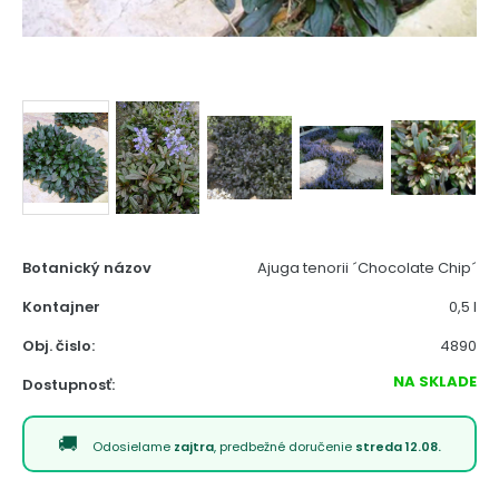
Botanický názov
Ajuga tenorii ´Chocolate Chip´
Kontajner
0,5 l
Obj. čislo:
4890
NA SKLADE
Dostupnosť:
Odosielame
zajtra
, predbežné doručenie
streda 12.08.