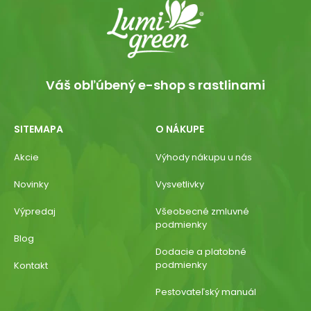
Váš obľúbený e-shop s rastlinami
SITEMAPA
O NÁKUPE
Akcie
Výhody nákupu u nás
Novinky
Vysvetlivky
Výpredaj
Všeobecné zmluvné
podmienky
Blog
Dodacie a platobné
podmienky
Kontakt
Pestovateľský manuál