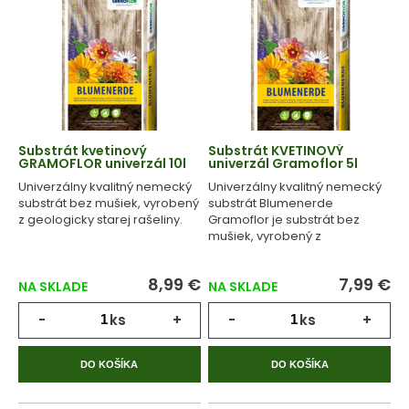
Substrát kvetinový
Substrát KVETINOVÝ
GRAMOFLOR univerzál 10l
univerzál Gramoflor 5l
Univerzálny kvalitný nemecký
Univerzálny kvalitný nemecký
substrát bez mušiek, vyrobený
substrát Blumenerde
z geologicky starej rašeliny.
Gramoflor je substrát bez
mušiek, vyrobený z
geologicky starej rašeliny.
8,99 €
7,99 €
NA SKLADE
NA SKLADE
-
ks
+
-
ks
+
DO KOŠÍKA
DO KOŠÍKA