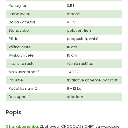
Kontajner
0,5 l
Farba kvetu
modrá
Doba kvitnutia
V - VI
Stanovisko
polotieň, tieň
Pôda
priepustná, vlhká
Výška v liste
10 cm
Výška v kvete
15 cm
Intenzita rastu
rýchlo rastúca
Mrazuvzdornosť
-40 °C
Použitie
trvalkové koberce, podrast
Počet ks na m2
9 - 12 ks
Dostupnosť
skladom
Popis
Charakteristika:
Zbehovec ´CHOCOLATE CHIP´ sa vyznačuje