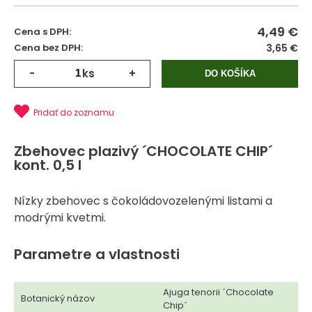
4,49
€
Cena s DPH:
Cena bez DPH:
3,65 €
-
ks
+
DO KOŠÍKA
Pridať do zoznamu
Zbehovec plazivý ´CHOCOLATE CHIP´
kont. 0,5 l
Nízky zbehovec s čokoládovozelenými listami a
modrými kvetmi.
Parametre a vlastnosti
Ajuga tenorii ´Chocolate
Botanický názov
Chip´