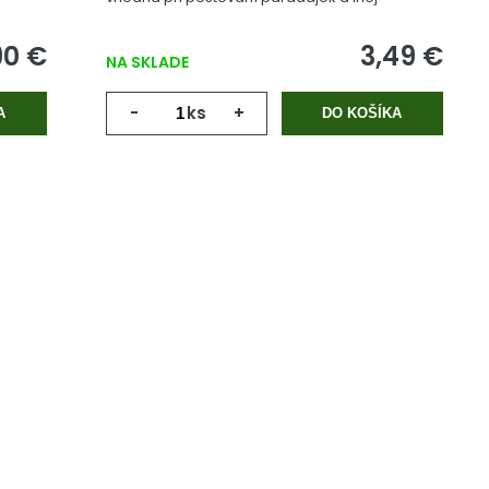
zeleniny.
90 €
3,49 €
NA SKLADE
-
ks
+
A
DO KOŠÍKA