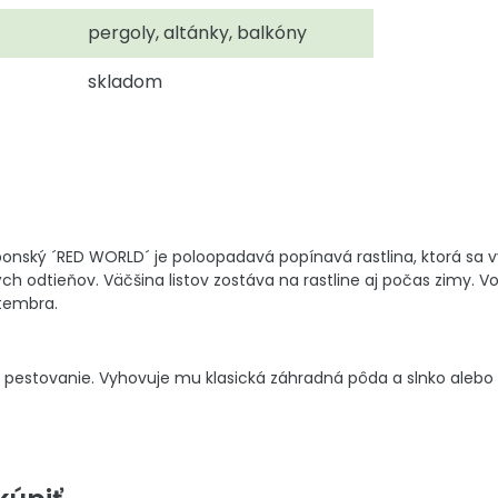
pergoly, altánky, balkóny
skladom
nský ´RED WORLD´ je poloopadavá popínavá rastlina, ktorá sa vy
h odtieňov. Väčšina listov zostáva na rastline aj počas zimy. V
ptembra.
pestovanie. Vyhovuje mu klasická záhradná pôda a slnko alebo p