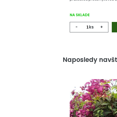
NA SKLADE
-
ks
+
Naposledy navšt