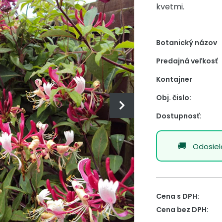
kvetmi.
Botanický názov
Predajná veľkosť
Kontajner
Obj. čislo:
Dostupnosť:
Odosie
Cena s DPH:
Cena bez DPH: