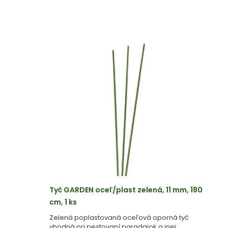
Tyč GARDEN oceľ/plast zelená, 11 mm, 180
cm, 1 ks
Zelená poplastovaná oceľová oporná tyč
vhodná pri pestovaní paradajok a inej