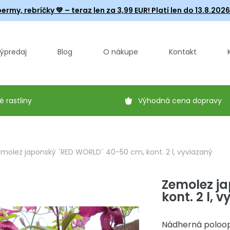
ermy, rebríčky
💚 – teraz len za 3,99 EUR! Platí len do 13.8.202
ýpredaj
Blog
O nákupe
Kontakt
é rastliny
Výhodná cena dopravy
molez japonský ´RED WORLD´ 40-50 cm, kont. 2 l, vyviazaný
Zemolez j
kont. 2 l, 
Nádherná poloopa