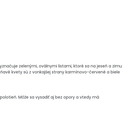
značuje zelenými, oválnymi listami, ktoré sa na jeseň a zimu
oňavé kvety sú z vonkajšej strany karmínovo-červené a biele
olotieň. Môže sa vysadiť aj bez opory a vtedy má