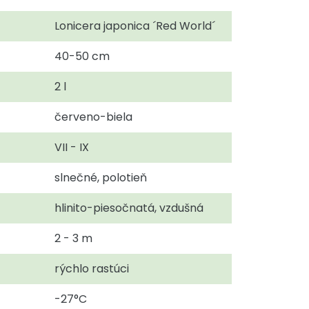
Lonicera japonica ´Red World´
40-50 cm
2 l
červeno-biela
VII - IX
slnečné, polotieň
hlinito-piesočnatá, vzdušná
2 - 3 m
rýchlo rastúci
-27°C