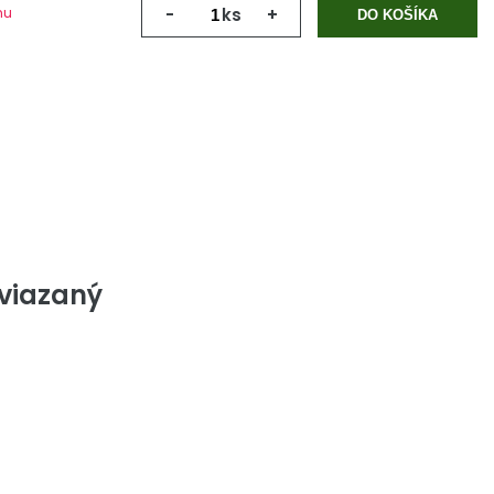
mu
-
ks
+
DO KOŠÍKA
yviazaný