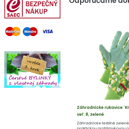
Odporúčame dok
Záhradnícke rukavice ´K
veľ. 8, zelené
Záhradnícke textilné zelené
praktickou protišmykovou 