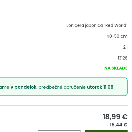
Lonicera japonica ´Red World´
40-50 cm
2 l
13126
NA SKLADE
lame
v pondelok
, predbežné doručenie
utorok 11.08.
18,99
€
15,44 €