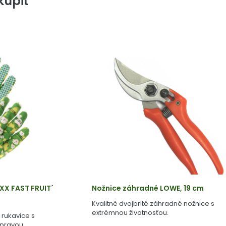
úpiť
IXX FAST FRUIT´
Nožnice záhradné LOWE, 19 cm
Kvalitné dvojbrité záhradné nožnice s
extrémnou životnosťou.
 rukavice s
úpravou.