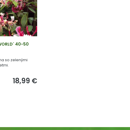
 WORLD´ 40-50
na so zelenými
etmi.
18,99 €