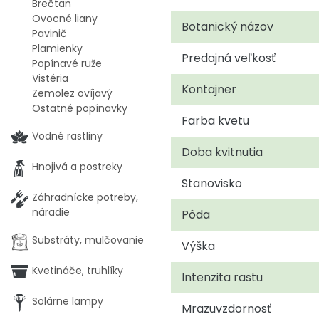
Brečtan
Ovocné liany
Botanický názov
Pavinič
Plamienky
Predajná veľkosť
Popínavé ruže
Vistéria
Kontajner
Zemolez ovíjavý
Ostatné popínavky
Farba kvetu
Vodné rastliny
Doba kvitnutia
Hnojivá a postreky
Stanovisko
Záhradnícke potreby,
náradie
Pôda
Substráty, mulčovanie
Výška
Kvetináče, truhlíky
Intenzita rastu
Solárne lampy
Mrazuvzdornosť