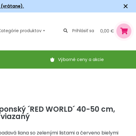
×
6 (vrátane).
Kategórie
produktov
Prihlásiť sa
0,00 €
Výborné ceny a akcie
aponský ´RED WORLD´ 40-50 cm,
vyviazaný
davá liana so zelenými listami a červeno bielymi