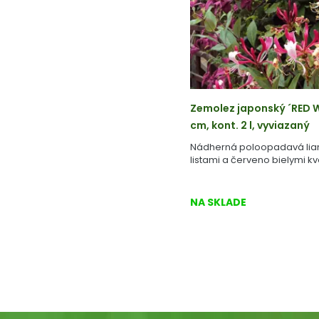
Zemolez japonský ´RED
cm, kont. 2 l, vyviazaný
Nádherná poloopadavá lia
listami a červeno bielymi kv
NA SKLADE