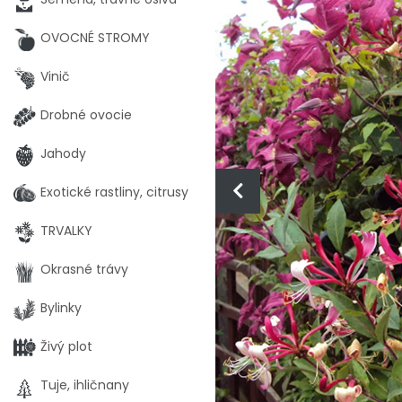
OVOCNÉ STROMY
Vinič
Drobné ovocie
Jahody
Exotické rastliny, citrusy
TRVALKY
Okrasné trávy
Bylinky
Živý plot
Tuje, ihličnany