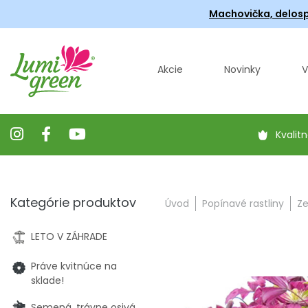
Machovička, delosp
Akcie
Novinky
V
Kvalitn
Kategórie produktov
Úvod
Popínavé rastliny
Ze
LETO V ZÁHRADE
Práve kvitnúce na
sklade!
Semená, trávne osivá