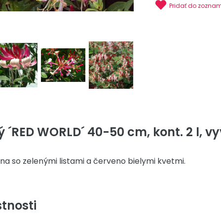
Pridať do zozna
 ´RED WORLD´ 40-50 cm, kont. 2 l, v
a so zelenými listami a červeno bielymi kvetmi.
tnosti