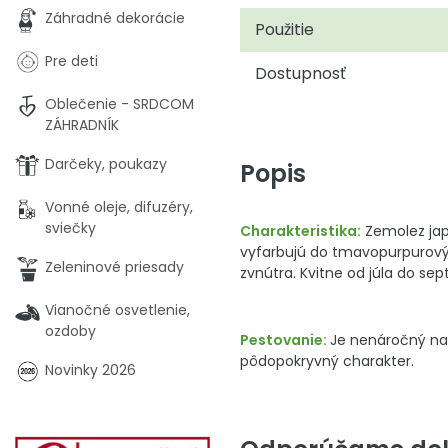
Záhradné dekorácie
Použitie
Pre deti
Dostupnosť
Oblečenie - SRDCOM
ZÁHRADNÍK
Darčeky, poukazy
Popis
Vonné oleje, difuzéry,
sviečky
Charakteristika:
Zemolez japo
vyfarbujú do tmavopurpurovýc
Zeleninové priesady
zvnútra. Kvitne od júla do se
Vianočné osvetlenie,
ozdoby
Pestovanie:
Je nenáročný na 
pôdopokryvný charakter.
Novinky 2026