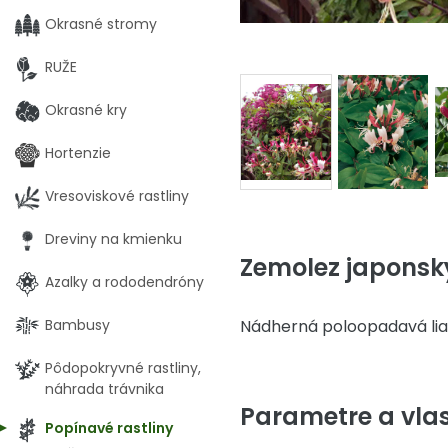
Okrasné stromy
RUŽE
Okrasné kry
Hortenzie
Vresoviskové rastliny
Dreviny na kmienku
Zemolez japonský
Azalky a rododendróny
Bambusy
Nádherná poloopadavá lian
Pôdopokryvné rastliny,
náhrada trávnika
Parametre a vlas
Popínavé rastliny