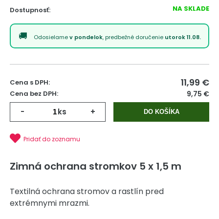
NA SKLADE
Dostupnosť:
Odosielame
v pondelok
, predbežné doručenie
utorok 11.08.
11,99
€
Cena s DPH:
Cena bez DPH:
9,75 €
-
ks
+
DO KOŠÍKA
Pridať do zoznamu
Zimná ochrana stromkov 5 x 1,5 m
Textilná ochrana stromov a rastlín pred
extrémnymi mrazmi.