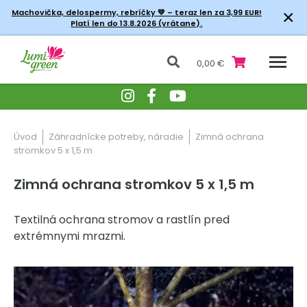
×
Machovička, delospermy, rebríčky
💚 – teraz len za 3,99 EUR!
Platí len do 13.8.2026 (vrátane).
0,00 €
Úvod
Záhradnícke potreby, náradie
Zimná ochrana
stromkov 5 x 1,5 m
Zimná ochrana stromkov 5 x 1,5 m
Textilná ochrana stromov a rastlín pred
extrémnymi mrazmi.