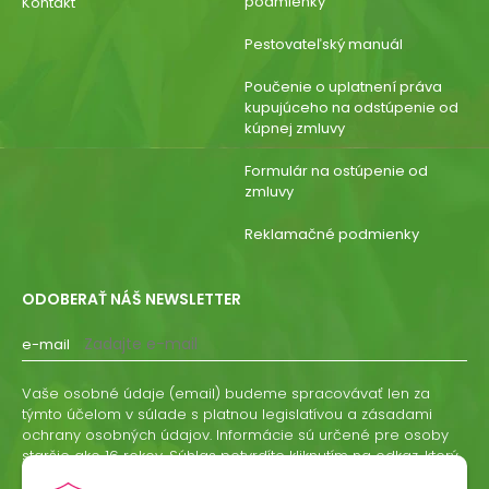
podmienky
Kontakt
Pestovateľský manuál
Poučenie o uplatnení práva
kupujúceho na odstúpenie od
kúpnej zmluvy
Formulár na ostúpenie od
zmluvy
Reklamačné podmienky
ODOBERAŤ NÁŠ NEWSLETTER
e-mail
Vaše osobné údaje (email) budeme spracovávať len za
týmto účelom v súlade s platnou legislatívou a zásadami
ochrany osobných údajov. Informácie sú určené pre osoby
staršie ako 16 rokov. Súhlas potvrdíte kliknutím na odkaz, ktorý
vám pošleme na váš email. Súhlas môžete kedykoľvek