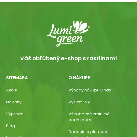
Váš obľúbený e-shop s rastlinami
SITEMAPA
O NÁKUPE
Akcie
Výhody nákupu u nás
Novinky
Vysvetlivky
Výpredaj
Všeobecné zmluvné
podmienky
Blog
Dodacie a platobné