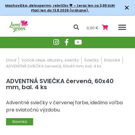
×
Machovička, delospermy, rebríčky
💚 – teraz len za 3,99 EUR!
Platí len do 13.8.2026 (vrátane).
0,00 €
Úvod
Vonné oleje, difuzéry, sviečky
Sviečky
Klasické
ADVENTNÁ SVIEČKA červená, 60x40 mm, bal. 4 ks
ADVENTNÁ SVIEČKA červená, 60x40
mm, bal. 4 ks
Adventné sviečky v červenej farbe, ideálna voľba
pre sviatočnú výzdobu.
Novinka