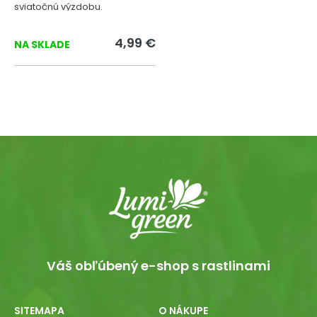
sviatočnú výzdobu.
4,99 €
NA SKLADE
Váš obľúbený e-shop s rastlinami
SITEMAPA
O NÁKUPE