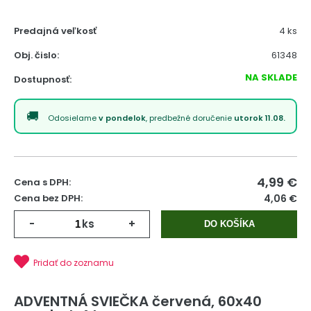
Predajná veľkosť
4 ks
Obj. čislo:
61348
NA SKLADE
Dostupnosť:
Odosielame
v pondelok
, predbežné doručenie
utorok 11.08.
4,99
€
Cena s DPH:
Cena bez DPH:
4,06 €
-
ks
+
DO KOŠÍKA
Pridať do zoznamu
ADVENTNÁ SVIEČKA červená, 60x40