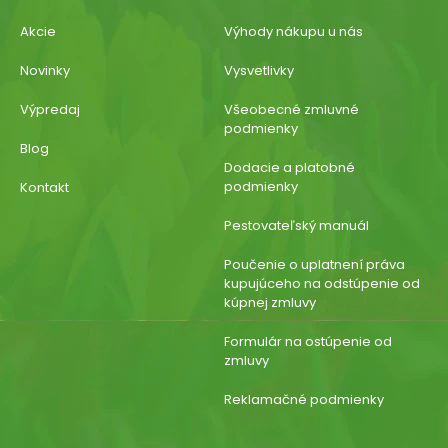
Akcie
Výhody nákupu u nás
Novinky
Vysvetlivky
Výpredaj
Všeobecné zmluvné
podmienky
Blog
Dodacie a platobné
podmienky
Kontakt
Pestovateľský manuál
Poučenie o uplatnení práva
kupujúceho na odstúpenie od
kúpnej zmluvy
Formulár na ostúpenie od
zmluvy
Reklamačné podmienky