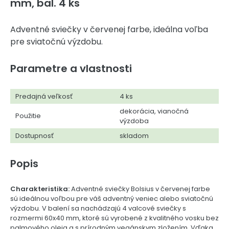
mm, bal. 4 ks
Adventné sviečky v červenej farbe, ideálna voľba
pre sviatočnú výzdobu.
Parametre a vlastnosti
Predajná veľkosť
4 ks
dekorácia, vianočná
Použitie
výzdoba
Dostupnosť
skladom
Popis
Charakteristika:
Adventné sviečky Bolsius v červenej farbe
sú ideálnou voľbou pre váš adventný veniec alebo sviatočnú
výzdobu. V balení sa nachádzajú 4 valcové sviečky s
rozmermi 60x40 mm, ktoré sú vyrobené z kvalitného vosku bez
palmového oleja a s prírodným vegánskym zložením. Vďaka