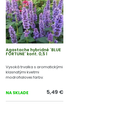
Agastache hybridné ´BLUE
FORTUNE´ kont. 0,5 l
Vysoká trvalka s aromatickými
klasnatými kvetmi
modrofialovej farby.
5,49 €
NA SKLADE