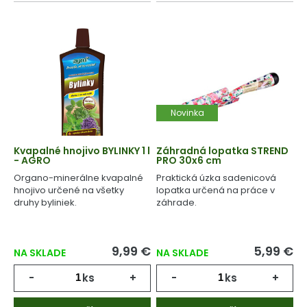
Novinka
Kvapalné hnojivo BYLINKY 1 l
Záhradná lopatka STREND
- AGRO
PRO 30x6 cm
Organo-minerálne kvapalné
Praktická úzka sadenicová
hnojivo určené na všetky
lopatka určená na práce v
druhy byliniek.
záhrade.
9,99 €
5,99 €
NA SKLADE
NA SKLADE
-
ks
+
-
ks
+