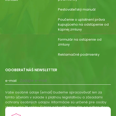
Pestovateľský manuál
Poučenie o uplatnení práva
kupujúceho na odstúpenie od
kúpnej zmluvy
Formulár na ostúpenie od
zmluvy
Reklamačné podmienky
ODOBERAŤ NÁŠ NEWSLETTER
e-mail
Vaše osobné údaje (email) budeme spracovávať len za
týmto účelom v súlade s platnou legislatívou a zásadami
ochrany osobných údajov. Informácie sú určené pre osoby
staršie ako 16 rokov. Súhlas potvrdíte kliknutím na odkaz, ktorý
vám pošleme na váš email. Súhlas môžete kedykoľvek