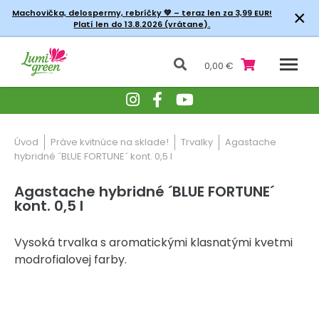
×
Machovička, delospermy, rebríčky
💚 – teraz len za 3,99 EUR!
Platí len do 13.8.2026 (vrátane).
0,00 €
Úvod
Práve kvitnúce na sklade!
Trvalky
Agastache
hybridné ´BLUE FORTUNE´ kont. 0,5 l
Agastache hybridné ´BLUE FORTUNE´
kont. 0,5 l
Vysoká trvalka s aromatickými klasnatými kvetmi
modrofialovej farby.