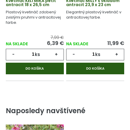
Kvetináč KELI MIKA petit
Kvetináč MILLY s vkladom
antracit 18 x 26,5 cm
antracit 23,9 x 23 cm
Plastový kvetináč zdobený
Elegantný plastový kvetináč v
zvislými pruhmi v antracitovej
antracitovej farbe.
farbe.
7,99 €
6,39 €
11,99 €
NA SKLADE
NA SKLADE
-
ks
+
-
ks
+
DO KOŠÍKA
DO KOŠÍKA
Naposledy navštívené