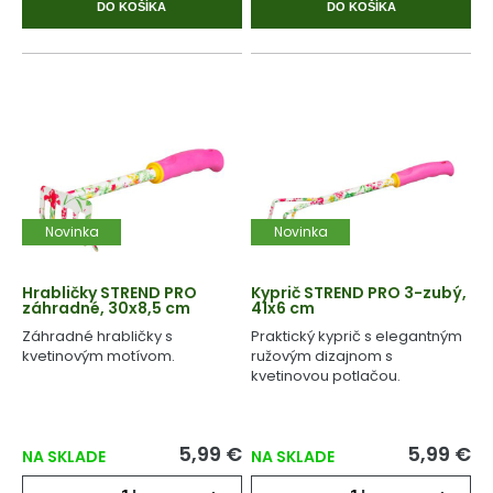
DO KOŠÍKA
DO KOŠÍKA
Novinka
Novinka
Hrabličky STREND PRO
Kyprič STREND PRO 3-zubý,
záhradné, 30x8,5 cm
41x6 cm
Záhradné hrabličky s
Praktický kyprič s elegantným
kvetinovým motívom.
ružovým dizajnom s
kvetinovou potlačou.
5,99 €
5,99 €
NA SKLADE
NA SKLADE