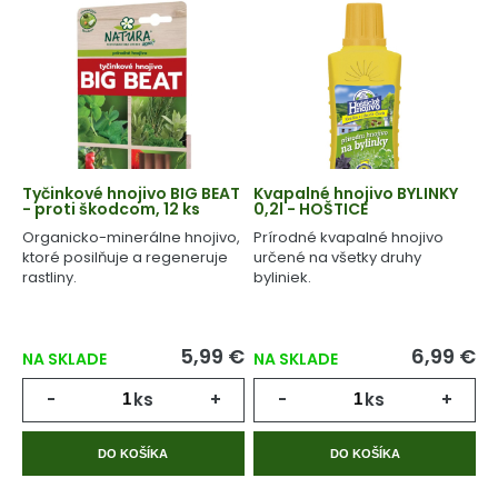
Tyčinkové hnojivo BIG BEAT
Kvapalné hnojivo BYLINKY
- proti škodcom, 12 ks
0,2l - HOŠTICE
Organicko-minerálne hnojivo,
Prírodné kvapalné hnojivo
ktoré posilňuje a regeneruje
určené na všetky druhy
rastliny.
byliniek.
5,99 €
6,99 €
NA SKLADE
NA SKLADE
-
ks
+
-
ks
+
DO KOŠÍKA
DO KOŠÍKA