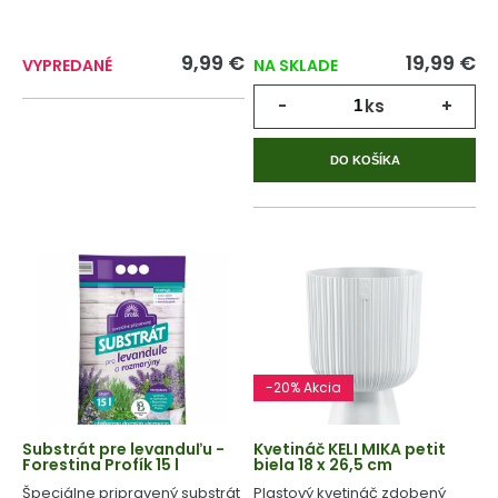
9,99 €
19,99 €
VYPREDANÉ
NA SKLADE
-
ks
+
DO KOŠÍKA
-20% Akcia
Substrát pre levanduľu -
Kvetináč KELI MIKA petit
Forestina Profík 15 l
biela 18 x 26,5 cm
Špeciálne pripravený substrát
Plastový kvetináč zdobený