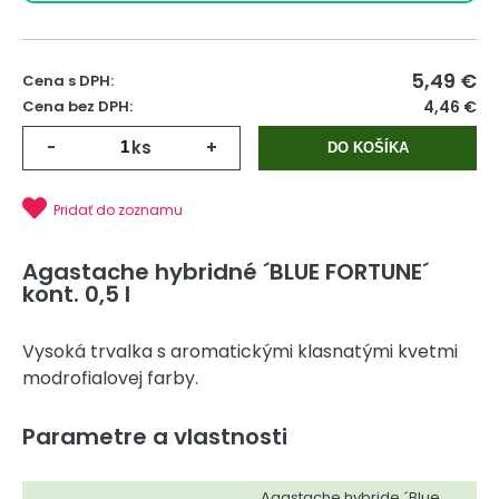
5,49
€
Cena s DPH:
Cena bez DPH:
4,46 €
-
ks
+
DO KOŠÍKA
Pridať do zoznamu
Agastache hybridné ´BLUE FORTUNE´
kont. 0,5 l
Vysoká trvalka s aromatickými klasnatými kvetmi
modrofialovej farby.
Parametre a vlastnosti
Agastache hybride ´Blue