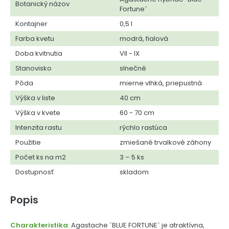
Botanický názov
Fortune´
Kontajner
0,5 l
Farba kvetu
modrá, fialová
Doba kvitnutia
VII - IX
Stanovisko
slnečné
Pôda
mierne vlhká, priepustná
Výška v liste
40 cm
Výška v kvete
60 - 70 cm
Intenzita rastu
rýchlo rastúca
Použitie
zmiešané trvalkové záhony
Počet ks na m2
3 – 5 ks
Dostupnosť
skladom
Popis
Charakteristika
: Agastache ´BLUE FORTUNE´ je atraktívna,