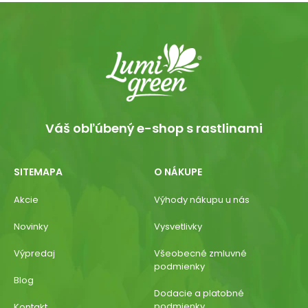
Váš obľúbený e-shop s rastlinami
SITEMAPA
O NÁKUPE
Akcie
Výhody nákupu u nás
Novinky
Vysvetlivky
Výpredaj
Všeobecné zmluvné
podmienky
Blog
Dodacie a platobné
podmienky
Kontakt