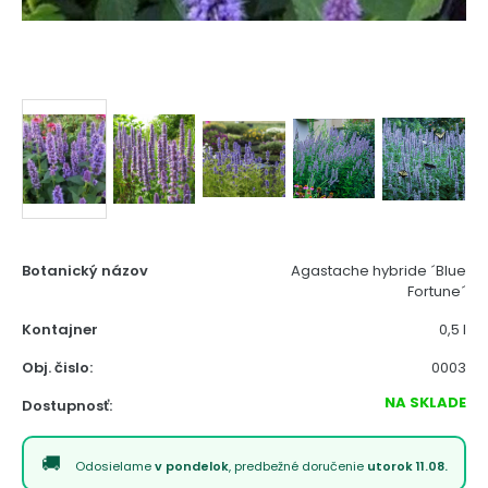
Botanický názov
Agastache hybride ´Blue
Fortune´
Kontajner
0,5 l
Obj. čislo:
0003
NA SKLADE
Dostupnosť:
Odosielame
v pondelok
, predbežné doručenie
utorok 11.08.