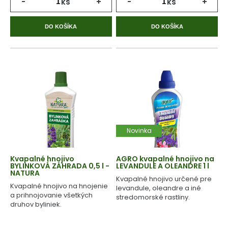
-
ks
+
-
ks
+
DO KOŠÍKA
DO KOŠÍKA
Novinka
Kvapalné hnojivo
AGRO kvapalné hnojivo na
BYLINKOVÁ ZÁHRADA 0,5 l -
LEVANDULE A OLEANDRE 1 l
NATURA
Kvapalné hnojivo určené pre
Kvapalné hnojivo na hnojenie
levandule, oleandre a iné
a prihnojovanie všetkých
stredomorské rastliny.
druhov byliniek.