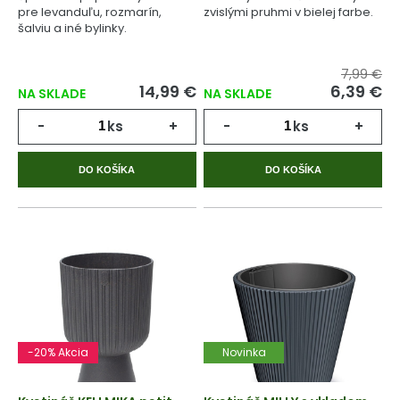
pre levanduľu, rozmarín,
zvislými pruhmi v bielej farbe.
šalviu a iné bylinky.
7,99 €
14,99 €
6,39 €
NA SKLADE
NA SKLADE
-
ks
+
-
ks
+
DO KOŠÍKA
DO KOŠÍKA
-20% Akcia
Novinka