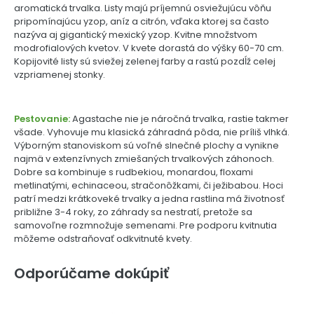
aromatická trvalka. Listy majú príjemnú osviežujúcu vôňu
pripomínajúcu yzop, aníz a citrón, vďaka ktorej sa často
nazýva aj gigantický mexický yzop. Kvitne množstvom
modrofialových kvetov. V kvete dorastá do výšky 60-70 cm.
Kopijovité listy sú sviežej zelenej farby a rastú pozdĺž celej
vzpriamenej stonky.
Pestovanie:
Agastache nie je náročná trvalka, rastie takmer
všade. Vyhovuje mu klasická záhradná pôda, nie príliš vlhká.
Výborným stanoviskom sú voľné slnečné plochy a vynikne
najmä v extenzívnych zmiešaných trvalkových záhonoch.
Dobre sa kombinuje s rudbekiou, monardou, floxami
metlinatými, echinaceou, stračonôžkami, či ježibabou. Hoci
patrí medzi krátkoveké trvalky a jedna rastlina má životnosť
približne 3-4 roky, zo záhrady sa nestratí, pretože sa
samovoľne rozmnožuje semenami. Pre podporu kvitnutia
môžeme odstraňovať odkvitnuté kvety.
Odporúčame dokúpiť