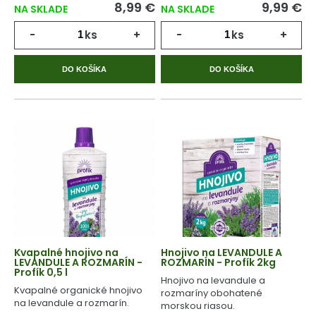
8,99 €
9,99 €
NA SKLADE
NA SKLADE
-
ks
+
-
ks
+
DO KOŠÍKA
DO KOŠÍKA
Kvapalné hnojivo na
Hnojivo na LEVANDULE A
LEVANDULE A ROZMARÍN -
ROZMARÍN - Profík 2kg
Profík 0,5 l
Hnojivo na levandule a
Kvapalné organické hnojivo
rozmaríny obohatené
na levandule a rozmarín.
morskou riasou.