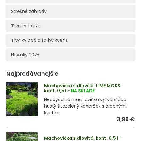
Strešné záhrady
Trvalky k rezu
Trvalky podľa farby kvetu
Novinky 2025
Najpredávanejšie
Machovička šidlovitá ´LIME MOSS´
kont. 0,5 l
-
NA SKLADE
Neobyčajná machovička vytvárajúca
hustý žltozelený koberček s drobnými
kvetmi.
3,99 €
Machovička šidlovitá, kont. 0,5 l
-