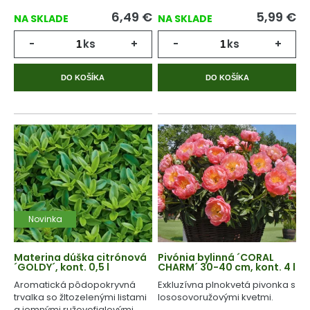
6,49
€
5,99
€
NA SKLADE
NA SKLADE
-
ks
+
-
ks
+
DO KOŠÍKA
DO KOŠÍKA
Novinka
Materina dúška citrónová
Pivónia bylinná ´CORAL
´GOLDY´, kont. 0,5 l
CHARM´ 30-40 cm, kont. 4 l
Aromatická pôdopokryvná
Exkluzívna plnokvetá pivonka s
trvalka so žltozelenými listami
lososovoružovými kvetmi.
a jemnými ružovofialovými