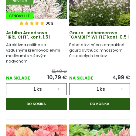
Novinka
-20% Zľava
CENOVÝ HIT!
100%
Astilba Arendsova
Gaura Lindheimerova
´IRRLICHT´, kont. 1,5 l
´GAMBIT® WHITE´ kont. 0,5 l
Atraktívna astilba so
Bohato kvitnúca kompaktná
vzdušnými krémovobielymi
gaura kvitnúca množstvom
metlinami s ružovým
čistobielych kvetov.
nádychom.
13,49 €
10,79
€
4,99
€
NA SKLADE
NA SKLADE
-
ks
+
-
ks
+
DO KOŠÍKA
DO KOŠÍKA