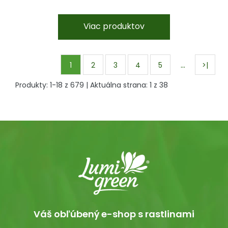
Viac produktov
…
1
2
3
4
5
>|
Produkty:
1
-
18
z
679
| Aktuálna strana:
1
z
38
Váš obľúbený e-shop s rastlinami