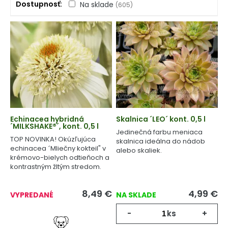
Dostupnosť
Na sklade
(605)
Echinacea hybridná
Skalnica ´LEO´ kont. 0,5 l
´MILKSHAKE®´, kont. 0,5 l
Jedinečná farbu meniaca
TOP NOVINKA! Okúzľujúca
skalnica ideálna do nádob
echinacea ´Mliečny kokteil" v
alebo skaliek.
krémovo-bielych odtieňoch a
kontrastným žltým stredom.
8,49
€
4,99
€
VYPREDANÉ
NA SKLADE
-
ks
+