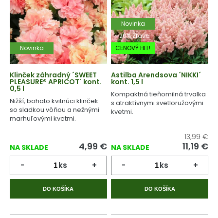
Novinka
-20% Zľava
Novinka
CENOVÝ HIT!
Klinček záhradný ´SWEET
Astilba Arendsova ´NIKKI´
PLEASURE® APRICOT´ kont.
kont. 1,5 l
0,5 l
Kompaktná tieňomilná trvalka
Nižší, bohato kvitnúci klinček
s atraktívnymi svetloružovými
so sladkou vôňou a nežnými
kvetmi.
marhuľovými kvetmi.
13,99 €
4,99
€
11,19
€
NA SKLADE
NA SKLADE
-
ks
+
-
ks
+
DO KOŠÍKA
DO KOŠÍKA