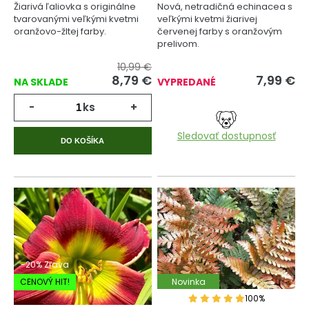
Žiarivá ľaliovka s originálne
Nová, netradičná echinacea s
tvarovanými veľkými kvetmi
veľkými kvetmi žiarivej
oranžovo-žltej farby.
červenej farby s oranžovým
prelivom.
10,99 €
8,79
€
7,99
€
NA SKLADE
VYPREDANÉ
-
ks
+
Sledovať dostupnosť
DO KOŠÍKA
-20% Zľava
CENOVÝ HIT!
Novinka
100%