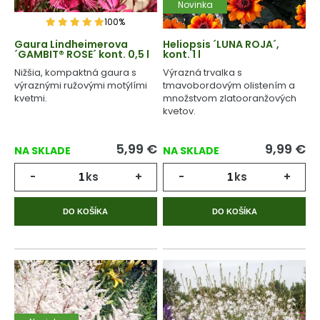
Novinka
100%
Gaura Lindheimerova
Heliopsis ´LUNA ROJA´,
´GAMBIT® ROSE´ kont. 0,5 l
kont. 1 l
Nižšia, kompaktná gaura s
Výrazná trvalka s
výraznými ružovými motýlími
tmavobordovým olistením a
kvetmi.
množstvom zlatooranžových
kvetov.
5,99
€
9,99
€
NA SKLADE
NA SKLADE
-
ks
+
-
ks
+
DO KOŠÍKA
DO KOŠÍKA