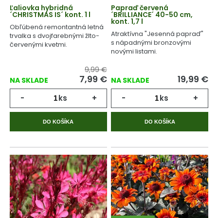
Ľaliovka hybridná
Papraď červená
´CHRISTMAS IS´ kont. 1 l
´BRILLIANCE´ 40-50 cm,
kont. 1,7 l
Obľúbená remontantná letná
Atraktívna "Jesenná papraď"
trvalka s dvojfarebnými žlto-
s nápadnými bronzovými
červenými kvetmi.
novými listami.
9,99 €
7,99
€
19,99
€
NA SKLADE
NA SKLADE
-
ks
+
-
ks
+
DO KOŠÍKA
DO KOŠÍKA