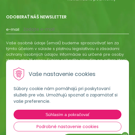
ODOBERAŤ NÁŠ NEWSLETTER
e-mail
Vaše osobné údaje (email) budeme spracovávať len za
týmto účelom v súlade s platnou legislatívou a zásadami
ochrany osobných údajov. Informácie sú určené pre osoby
staršie ako 16 rokov. Súhlas potvrdíte kliknutím na odkaz, ktorý
vám pošleme na váš email. Súhlas môžete kedykoľvek
odvolať písomne, emailom alebo kliknutím na odkaz z
Vaše nastavenie cookies
ktoréhokoľvek informačného emailu.
Súbory cookie nám pomáhajú pri poskytovaní
ODOBERAŤ
služieb pre vás. Umožňujú spoznať a zapamätať si
vaše preferencie.
Lumigreen, s.r.o.
Súhlasím a pokračovať
Hradská 535
966 54 Tekovské Nemce
Podrobné nastavenie cookies