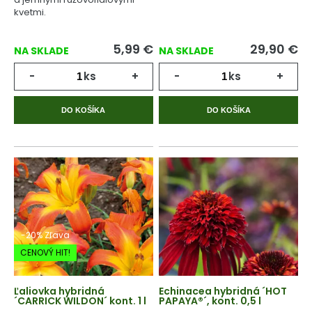
kvetmi.
5,99
€
29,90
€
NA SKLADE
NA SKLADE
-
ks
+
-
ks
+
DO KOŠÍKA
DO KOŠÍKA
-20% Zľava
CENOVÝ HIT!
Ľaliovka hybridná
Echinacea hybridná ´HOT
´CARRICK WILDON´ kont. 1 l
PAPAYA®´, kont. 0,5 l