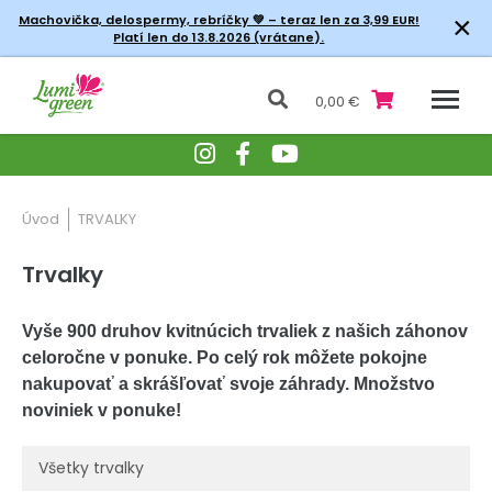
×
Machovička, delospermy, rebríčky
💚 – teraz len za 3,99 EUR!
Platí len do 13.8.2026 (vrátane).
0,00 €
Úvod
TRVALKY
Trvalky
Vyše 900 druhov kvitnúcich trvaliek z našich záhonov
celoročne v ponuke. Po celý rok môžete pokojne
nakupovať a skrášľovať svoje záhrady. Množstvo
noviniek v ponuke!
Všetky trvalky