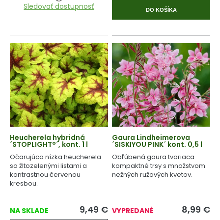
Sledovať dostupnosť
DO KOŠÍKA
Heucherela hybridná
Gaura Lindheimerova
´STOPLIGHT®´, kont. 1 l
´SISKIYOU PINK´ kont. 0,5 l
Očarujúca nízka heucherela
Obľúbená gaura tvoriaca
so žltozelenými listami a
kompaktné trsy s množstvom
kontrastnou červenou
nežných ružových kvetov.
kresbou.
9,49
€
8,99
€
NA SKLADE
VYPREDANÉ