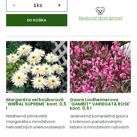
-
ks
+
Sledovať dostupnosť
DO KOŠÍKA
Margaréta veľkoúborová
Gaura Lindheimerova
´WIRRAL SUPREME´ kont. 0,5
´GAMBIT® VARIEGATA ROSE´
l
kont. 0,5 l
Nádherná plnokvetá
Jedinečná kompaktná gaura
margaréta s množstvom
s krémovo panašovanými
netradičných snehovobielych
listami a množstvom ružových
kvetov.
kvetov.