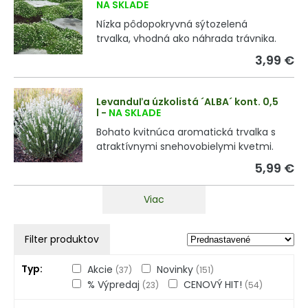
NA SKLADE
Nízka pôdopokryvná sýtozelená
trvalka, vhodná ako náhrada trávnika.
3,99 €
Levanduľa úzkolistá ´ALBA´ kont. 0,5
l
-
NA SKLADE
Bohato kvitnúca aromatická trvalka s
atraktívnymi snehovobielymi kvetmi.
5,99 €
Viac
Filter produktov
Typ
Akcie
Novinky
(37)
(151)
% Výpredaj
CENOVÝ HIT!
(23)
(54)