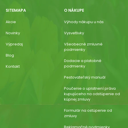
SITEMAPA
O NÁKUPE
Akcie
Výhody nákupu u nás
Novinky
Vysvetlivky
Výpredaj
Všeobecné zmluvné
podmienky
Blog
Dodacie a platobné
podmienky
Kontakt
Pestovateľský manuál
Poučenie o uplatnení práva
kupujúceho na odstúpenie od
kúpnej zmluvy
Formulár na ostúpenie od
zmluvy
Reklamačné podmienky