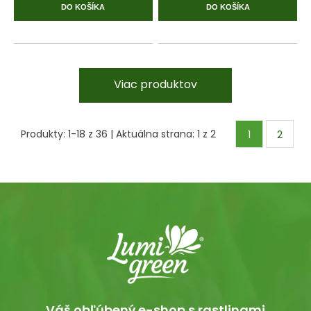
DO KOŠÍKA
DO KOŠÍKA
Viac produktov
Produkty:
1
-
18
z
36
| Aktuálna strana:
1
z
2
1
2
Váš obľúbený e-shop s rastlinami