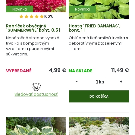
Novinka
Novinka
100%
Rebríček obyčajný
Hosta ´FRIED BANANAS´,
´SUMMERWINE´ kont. 0,5 l
kont. 1 l
Nenáročná stredne vysoká
Obľúbená tieňomilná trvalka s
trvalka s kompaktným
dekoratívnymi žltozelenými
vzrastom a purpurovými
listami.
súkvetiami.
4,99
€
11,49
€
VYPREDANÉ
NA SKLADE
-
ks
+
Sledovať dostupnosť
DO KOŠÍKA