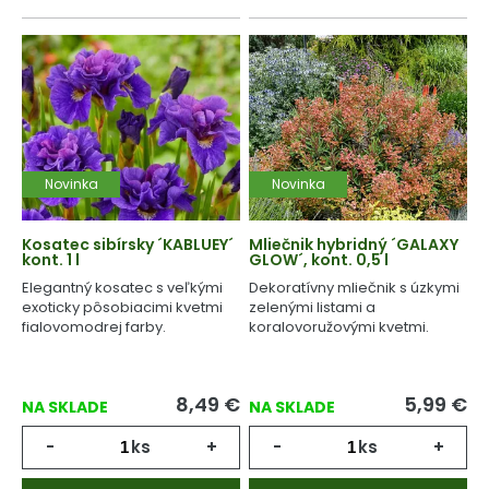
Novinka
Novinka
Kosatec sibírsky ´KABLUEY´
Mliečnik hybridný ´GALAXY
kont. 1 l
GLOW´, kont. 0,5 l
Elegantný kosatec s veľkými
Dekoratívny mliečnik s úzkymi
exoticky pôsobiacimi kvetmi
zelenými listami a
fialovomodrej farby.
koralovoružovými kvetmi.
8,49
€
5,99
€
NA SKLADE
NA SKLADE
-
ks
+
-
ks
+