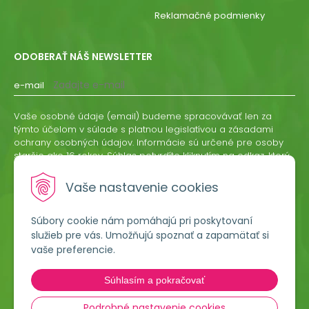
Reklamačné podmienky
ODOBERAŤ NÁŠ NEWSLETTER
e-mail
Vaše osobné údaje (email) budeme spracovávať len za
týmto účelom v súlade s platnou legislatívou a zásadami
ochrany osobných údajov. Informácie sú určené pre osoby
staršie ako 16 rokov. Súhlas potvrdíte kliknutím na odkaz, ktorý
vám pošleme na váš email. Súhlas môžete kedykoľvek
odvolať písomne, emailom alebo kliknutím na odkaz z
Vaše nastavenie cookies
ktoréhokoľvek informačného emailu.
Súbory cookie nám pomáhajú pri poskytovaní
ODOBERAŤ
služieb pre vás. Umožňujú spoznať a zapamätať si
vaše preferencie.
Lumigreen, s.r.o.
Súhlasím a pokračovať
Hradská 535
966 54 Tekovské Nemce
Podrobné nastavenie cookies