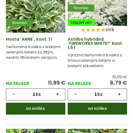
Novinka
-20% Zľava
Novinka
CENOVÝ HIT!
100%
Hosta ´ANNE´, kont. 1 l
Astilba hybridná
´FIREWORKS WHITE®´ kont.
Tieňomilná trvalka s lesklými
1,5 l
zelenými listami so žltým,
Výrazná tieňomilná trvalka s
neskôr žltobielym okrajom.
tmavozelenými listami a
bielymi súkvetiami.
10,99 €
11,99
€
8,79
€
NA SKLADE
NA SKLADE
-
ks
+
-
ks
+
DO KOŠÍKA
DO KOŠÍKA