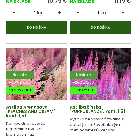
10,79
€
11,19
€
NA SKLADE
NA SKLADE
-
ks
+
-
ks
+
DO KOŠÍKA
DO KOŠÍKA
Novinka
Novinka
-20% Zľava
-20% Zľava
CENOVÝ HIT!
CENOVÝ HIT!
Astilba Arendsova
Astilba čínska
´PEACHES AND CREAM´
´PURPURLANZE´, kont. 1,5 l
kont. 1,5 l
Vysoká tieňomilná trvalka s
Kompaktne rastúca
bohatými ružovofialovými
tieňomilná trvalka s
metlinatými súkvetiami.
krémovými až