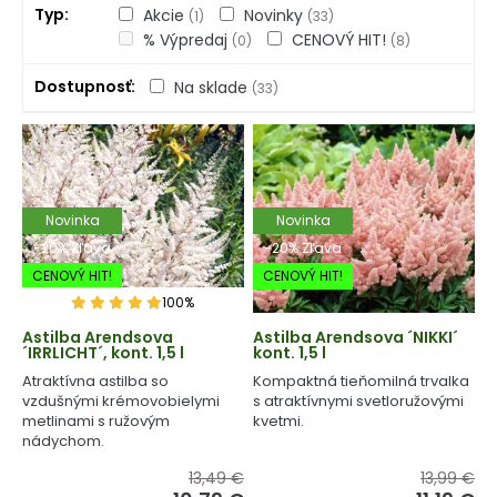
Typ
Akcie
Novinky
(1)
(33)
% Výpredaj
CENOVÝ HIT!
(0)
(8)
Dostupnosť
Na sklade
(33)
Novinka
Novinka
-20% Zľava
-20% Zľava
CENOVÝ HIT!
CENOVÝ HIT!
100%
Astilba Arendsova
Astilba Arendsova ´NIKKI´
´IRRLICHT´, kont. 1,5 l
kont. 1,5 l
Atraktívna astilba so
Kompaktná tieňomilná trvalka
vzdušnými krémovobielymi
s atraktívnymi svetloružovými
metlinami s ružovým
kvetmi.
nádychom.
13,49 €
13,99 €