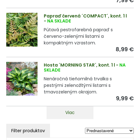
7,99 €
Papraď červená ´COMPACT´, kont. 1 l
-
NA SKLADE
Pútavá pestrofarebná papraď s
červeno-zelenými listami a
kompaktným vzrastom.
8,99 €
Hosta ´MORNING STAR´, kont. 1 l
-
NA
SKLADE
Nenáročná tieňomilná trvalka s
pestrými zelenožltými listami s
tmavozeleným okrajom.
9,99 €
Viac
Filter produktov