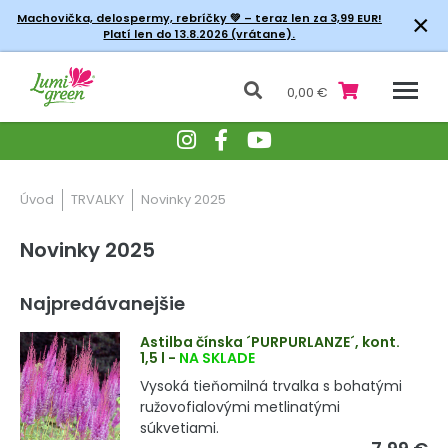
×
Machovička, delospermy, rebríčky
💚 – teraz len za 3,99 EUR!
Platí len do 13.8.2026 (vrátane).
0,00 €
Úvod
TRVALKY
Novinky 2025
Novinky 2025
Najpredávanejšie
Astilba čínska ´PURPURLANZE´, kont.
1,5 l
-
NA SKLADE
Vysoká tieňomilná trvalka s bohatými
ružovofialovými metlinatými
súkvetiami.