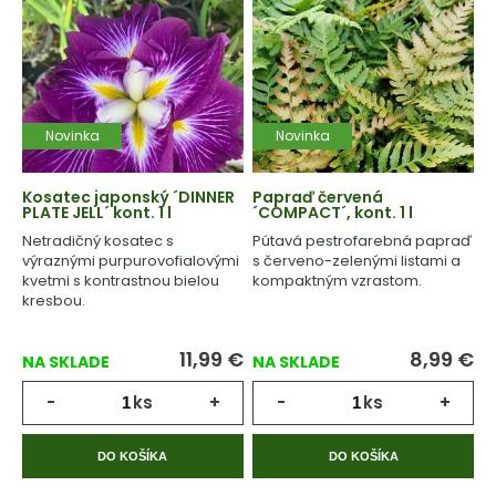
Novinka
Novinka
Kosatec japonský ´DINNER
Papraď červená
PLATE JELL´ kont. 1 l
´COMPACT´, kont. 1 l
Netradičný kosatec s
Pútavá pestrofarebná papraď
výraznými purpurovofialovými
s červeno-zelenými listami a
kvetmi s kontrastnou bielou
kompaktným vzrastom.
kresbou.
11,99
€
8,99
€
NA SKLADE
NA SKLADE
-
ks
+
-
ks
+
DO KOŠÍKA
DO KOŠÍKA