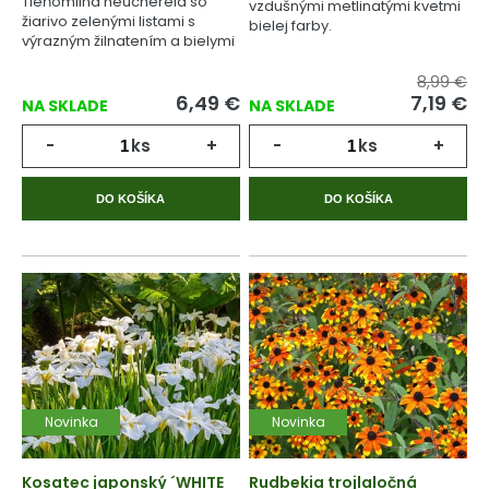
Tieňomilná heucherela so
vzdušnými metlinatými kvetmi
žiarivo zelenými listami s
bielej farby.
výrazným žilnatením a bielymi
kvetmi.
8,99 €
6,49
€
7,19
€
NA SKLADE
NA SKLADE
-
ks
+
-
ks
+
DO KOŠÍKA
DO KOŠÍKA
Novinka
Novinka
Kosatec japonský ´WHITE
Rudbekia trojlaločná