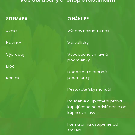
SITEMAPA
O NÁKUPE
Akcie
Výhody nákupu u nás
Novinky
Vysvetlivky
Výpredaj
Všeobecné zmluvné
podmienky
Blog
Dodacie a platobné
podmienky
Kontakt
Pestovateľský manuál
Poučenie o uplatnení práva
kupujúceho na odstúpenie od
kúpnej zmluvy
Formulár na ostúpenie od
zmluvy