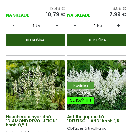
broskyňovoružovými kvetmi.
13,49 €
9,99 €
10,79
€
7,99
€
NA SKLADE
NA SKLADE
-
ks
+
-
ks
+
DO KOŠÍKA
DO KOŠÍKA
Novinka
-20% Zľava
CENOVÝ HIT!
Heucherela hybridná
Astilba japonská
´DIAMOND REVOLUTION´
´DEUTSCHLAND´ kont. 1,5 l
kont. 0,5 l
Obľúbená trvalka so