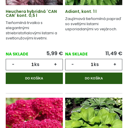
Heuchera hybridná ´CAN
Adiant, kont. 1 l
CAN´ kont. 0,5 l
Zaujímavá tieňomilná papraď
Tieňomilná trvalka s
so svetlými listami
elegantnými
usporiadanými vo vejároch.
striebristofialovými listami a
svetloružovými kvetmi.
5,99
€
11,49
€
NA SKLADE
NA SKLADE
-
ks
+
-
ks
+
DO KOŠÍKA
DO KOŠÍKA