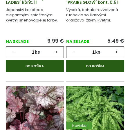
LADIES´ kont. 1 l
´PRAIRE GLOW´ kont. 0,5 l
Japonský kosatec s
Vysoká, bohato rozvetvená
elegantnými sploštenými
rudbekia so žiarivými
kvetmi snehovobielej farby.
oranžovo-žltými kvetmi.
9,99
€
5,49
€
NA SKLADE
NA SKLADE
-
ks
+
-
ks
+
DO KOŠÍKA
DO KOŠÍKA
Novinka