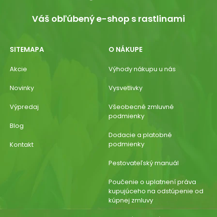
Váš obľúbený e-shop s rastlinami
SITEMAPA
O NÁKUPE
Akcie
Výhody nákupu u nás
Novinky
Vysvetlivky
Výpredaj
Všeobecné zmluvné
podmienky
Blog
Dodacie a platobné
podmienky
Kontakt
Pestovateľský manuál
Poučenie o uplatnení práva
kupujúceho na odstúpenie od
kúpnej zmluvy