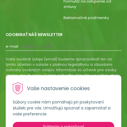
Formulár na ostúpenie od
zmluvy
Reklamačné podmienky
ODOBERAŤ NÁŠ NEWSLETTER
e-mail
Vaše osobné údaje (email) budeme spracovávať len za
týmto účelom v súlade s platnou legislatívou a zásadami
ochrany osobných údajov. Informácie sú určené pre osoby
staršie ako 16 rokov. Súhlas potvrdíte kliknutím na odkaz, ktorý
vám pošleme na váš email. Súhlas môžete kedykoľvek
odvolať písomne, emailom alebo kliknutím na odkaz z
Vaše nastavenie cookies
ktoréhokoľvek informačného emailu.
Súbory cookie nám pomáhajú pri poskytovaní
ODOBERAŤ
služieb pre vás. Umožňujú spoznať a zapamätať si
vaše preferencie.
Lumigreen, s.r.o.
Súhlasím a pokračovať