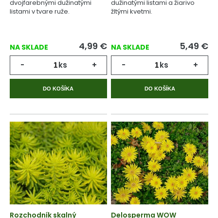
dvojfarebnými dužinatými
dužinatými listami a žiarivo
listami v tvare ruže.
žltými kvetmi.
4,99
€
5,49
€
NA SKLADE
NA SKLADE
-
ks
+
-
ks
+
DO KOŠÍKA
DO KOŠÍKA
Rozchodník skalný
Delosperma WOW