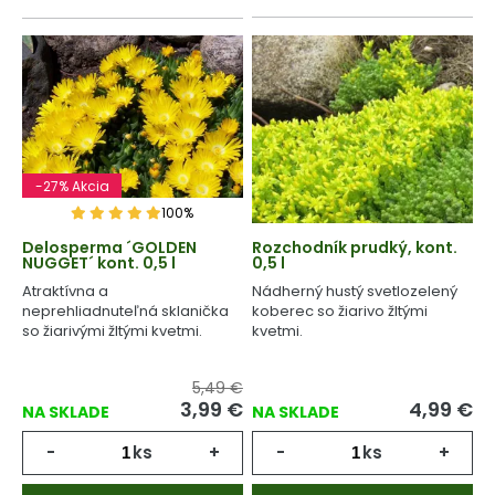
-27% Akcia
100%
Delosperma ´GOLDEN
Rozchodník prudký, kont.
NUGGET´ kont. 0,5 l
0,5 l
Atraktívna a
Nádherný hustý svetlozelený
neprehliadnuteľná sklanička
koberec so žiarivo žltými
so žiarivými žltými kvetmi.
kvetmi.
5,49 €
3,99
€
4,99
€
NA SKLADE
NA SKLADE
-
ks
+
-
ks
+