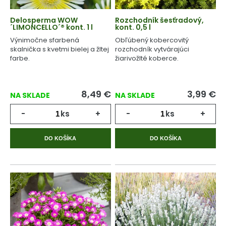
Delosperma WOW
Rozchodník šesťradový,
´LIMONCELLO´® kont. 1 l
kont. 0,5 l
Výnimočne sfarbená
Obľúbený kobercovitý
skalnička s kvetmi bielej a žltej
rozchodník vytvárajúci
farbe.
žiarivožlté koberce.
8,49
€
3,99
€
NA SKLADE
NA SKLADE
-
ks
+
-
ks
+
DO KOŠÍKA
DO KOŠÍKA