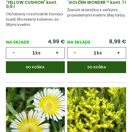
´YELLOW CUSHION´ kont.
´GOLDEN WONDER´® kont. 1 l
0,5 l
Žiarivá skalnička s veľkými
Obľúbený rozchodník tvoriaci
pravidelnými kvetmi žltej farby.
hustý žltozelený koberec so
žltými kvetmi.
4,99
€
8,99
€
NA SKLADE
NA SKLADE
-
ks
+
-
ks
+
DO KOŠÍKA
DO KOŠÍKA