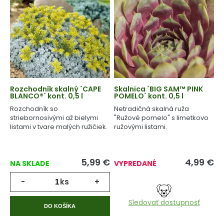
Rozchodník skalný ´CAPE
Skalnica ´BIG SAM™ PINK
BLANCO®´ kont. 0,5 l
POMELO´ kont. 0,5 l
Rozchodník so
Netradičná skalná ruža
striebornosivými až bielymi
"Ružové pomelo" s limetkovo
listami v tvare malých ružičiek.
ružovými listami.
5,99
€
4,99
€
NA SKLADE
VYPREDANÉ
-
ks
+
Sledovať dostupnosť
DO KOŠÍKA