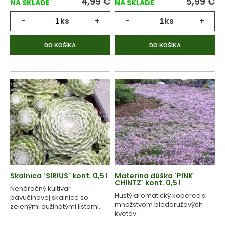
4,99
€
5,99
€
NA SKLADE
NA SKLADE
-
ks
+
-
ks
+
DO KOŠÍKA
DO KOŠÍKA
Skalnica ´SIRIUS´ kont. 0,5 l
Materina dúška ´PINK
CHINTZ´ kont. 0,5 l
Nenáročný kultivar
Hustý aromatický koberec s
pavučinovej skalnice so
množstvom bledoružových
zelenými dužinatými listami.
kvetov.