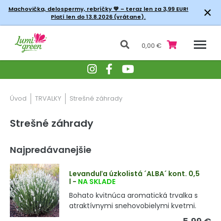
×
Machovička, delospermy, rebríčky
💚 – teraz len za 3,99 EUR!
Platí len do 13.8.2026 (vrátane).
0,00 €
Úvod
TRVALKY
Strešné záhrady
Strešné záhrady
Najpredávanejšie
Levanduľa úzkolistá ´ALBA´ kont. 0,5
l
-
NA SKLADE
Bohato kvitnúca aromatická trvalka s
atraktívnymi snehovobielymi kvetmi.