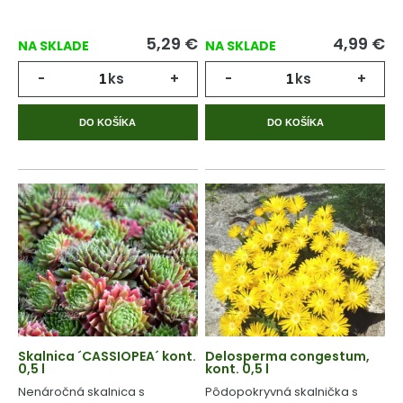
5,29
€
4,99
€
NA SKLADE
NA SKLADE
-
ks
+
-
ks
+
DO KOŠÍKA
DO KOŠÍKA
Skalnica ´CASSIOPEA´ kont.
Delosperma congestum,
0,5 l
kont. 0,5 l
Nenáročná skalnica s
Pôdopokryvná skalnička s