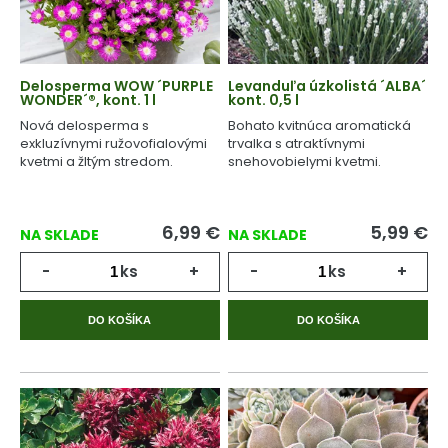
Delosperma WOW ´PURPLE
Levanduľa úzkolistá ´ALBA´
WONDER´®, kont. 1 l
kont. 0,5 l
Nová delosperma s
Bohato kvitnúca aromatická
exkluzívnymi ružovofialovými
trvalka s atraktívnymi
kvetmi a žltým stredom.
snehovobielymi kvetmi.
6,99
€
5,99
€
NA SKLADE
NA SKLADE
-
ks
+
-
ks
+
DO KOŠÍKA
DO KOŠÍKA