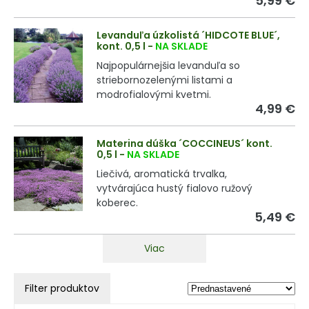
5,99 €
Levanduľa úzkolistá ´HIDCOTE BLUE´,
kont. 0,5 l
-
NA SKLADE
Najpopulárnejšia levanduľa so
striebornozelenými listami a
modrofialovými kvetmi.
4,99 €
Materina dúška ´COCCINEUS´ kont.
0,5 l
-
NA SKLADE
Liečivá, aromatická trvalka,
vytvárajúca hustý fialovo ružový
koberec.
5,49 €
Viac
Filter produktov