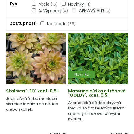
Typ
Akcie
Novinky
(15)
(4)
% Výpredaj
CENOVÝ HIT!
(4)
(0)
Dostupnosť
Na sklade
(55)
Novinka
Skalnica ´LEO´ kont. 0,5 l
Materina dúška citrónová
´GOLDY´, kont. 0,5 l
Jedinečná farbu meniaca
Aromatická pôdopokryvná
skalnica ideálna do nádob
trvalka so žltozelenými listami
alebo skaliek.
a jemnými ružovofialovými
kvetmi.