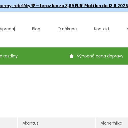
ermy, rebríčky
💚 – teraz len za 3,99 EUR! Platí len do 13.8.202
ýpredaj
Blog
O nákupe
Kontakt
é rastliny
Výhodná cena dopravy
Z
Akantus
Alchemilka