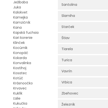
Ježibaba
Santolina
Juka
Kalokvet
Slamiha
Kamejka
Kamzičník
Starček
Kana
Kapská fuchsia
Kari korenie
Štiav
Klinček
Kocúrnik
Tiarela
Konopáč
Kokarda
Turica
Konvalinka
Kostihoj
Vavrín
Kosatec
Kotúč
Vrbica
Krásnoočko
Krvavec
Kuklík
Zbehovec
Ľalie
Kukučka
Železník