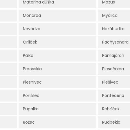
Materina dúška
Mazus
Monarda
Mydlica
Nevädza
Nezábudka
Orlíček
Pachysandra
Pálka
Pamajorán
Perovskia
Piesočnica
Plesnivec
Plešivec
Poniklec
Pontedéria
Pupalka
Rebríček
Rožec
Rudbekia