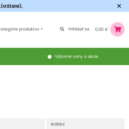
×
6 (vrátane).
Kategórie
produktov
Prihlásiť sa
0,00 €
Výborné ceny a akcie
Arábka