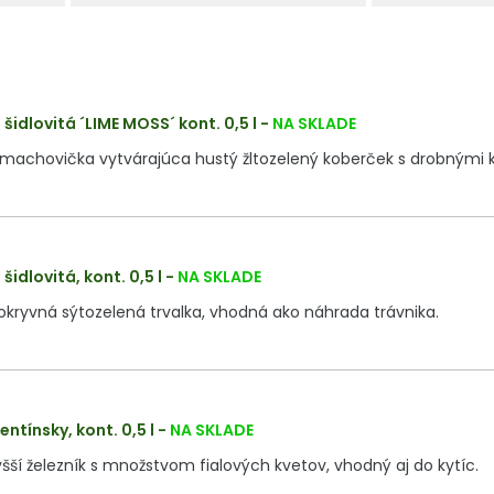
idlovitá ´LIME MOSS´ kont. 0,5 l
-
NA SKLADE
machovička vytvárajúca hustý žltozelený koberček s drobnými 
idlovitá, kont. 0,5 l
-
NA SKLADE
kryvná sýtozelená trvalka, vhodná ako náhrada trávnika.
entínsky, kont. 0,5 l
-
NA SKLADE
ší železník s množstvom fialových kvetov, vhodný aj do kytíc.