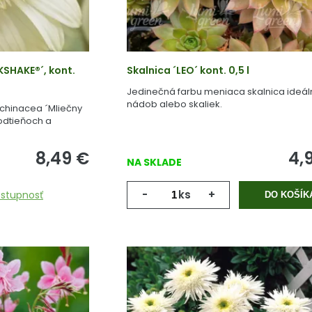
KSHAKE®´, kont.
Skalnica ´LEO´ kont. 0,5 l
Jedinečná farbu meniaca skalnica ideál
nádob alebo skaliek.
chinacea ´Mliečny
 odtieňoch a
8,49
€
4,
NA SKLADE
-
ks
+
ostupnosť
DO KOŠÍK