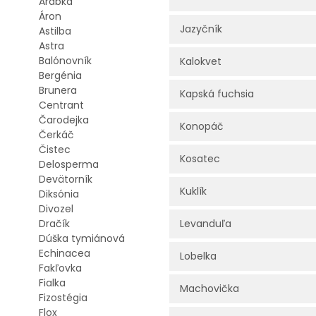
Arábka
Áron
Jazyčník
Astilba
Astra
Balónovník
Kalokvet
Bergénia
Brunera
Kapská fuchsia
Centrant
Čarodejka
Konopáč
Čerkáč
Čistec
Kosatec
Delosperma
Devätorník
Kuklík
Diksónia
Divozel
Dračík
Levanduľa
Dúška tymiánová
Echinacea
Lobelka
Fakľovka
Fialka
Machovička
Fizostégia
Flox