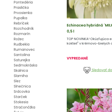
Pontedéria
Praslička
Prvosienka
Pupalka
Rebríček
Echinacea hybridná ´MIL
Rozchodník
0,5 l
Rozmarín
Rožec
TOP NOVINKA! Okúzľujúca e
kokteil" v krémovo-bielych
Rudbekia
kontrastným žltým stredom.
Rumanovec
Santolina
VYPREDANÉ
Saturejka
Sedmokráska
Sledovať d
Skalnica
Slamiha
Slez
Slnečnica
Srdcovka
Starček
Stokesia
Stračonôžka