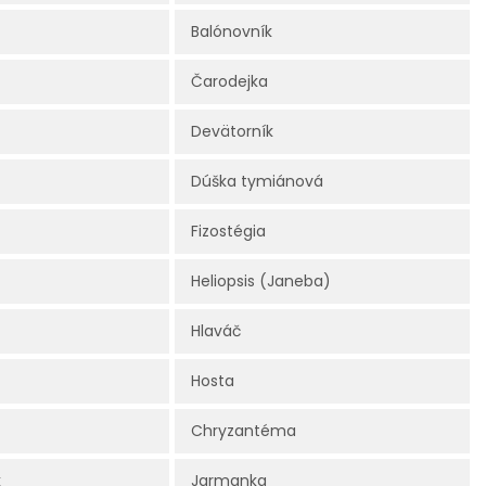
Balónovník
Čarodejka
Devätorník
Dúška tymiánová
Fizostégia
Heliopsis (Janeba)
Hlaváč
Hosta
Chryzantéma
k
Jarmanka