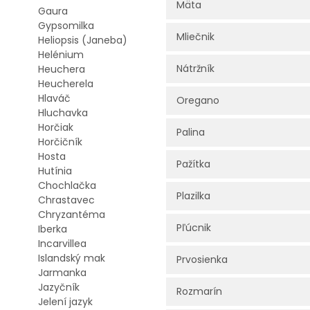
Mäta
Gaura
Gypsomilka
Mliečnik
Heliopsis (Janeba)
Helénium
Nátržník
Heuchera
Heucherela
Hlaváč
Oregano
Hluchavka
Horčiak
Palina
Horčičník
Hosta
Pažítka
Hutínia
Chochlačka
Plazilka
Chrastavec
Chryzantéma
Pľúcnik
Iberka
Incarvillea
Islandský mak
Prvosienka
Jarmanka
Jazyčník
Rozmarín
Jelení jazyk