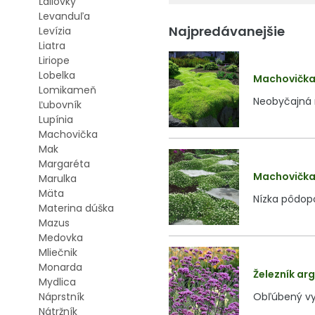
Ľaliovky
Levanduľa
Najpredávanejšie
Levízia
Liatra
Liriope
Lobelka
Machovička š
Lomikameň
Neobyčajná 
Ľubovník
Lupínia
Machovička
Mak
Margaréta
Machovička š
Marulka
Mäta
Nízka pôdopo
Materina dúška
Mazus
Medovka
Mliečnik
Monarda
Železník arg
Mydlica
Obľúbený vyš
Náprstník
Nátržník