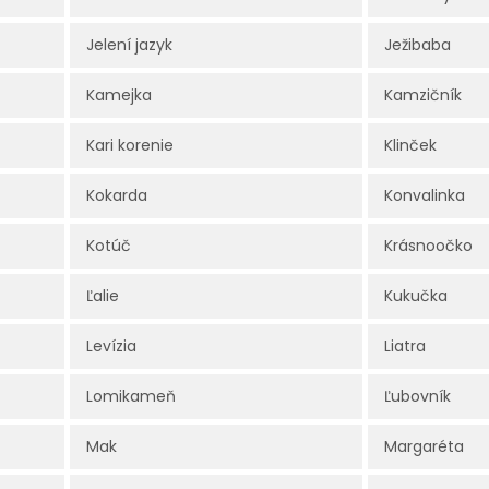
Jelení jazyk
Ježibaba
Kamejka
Kamzičník
Kari korenie
Klinček
Kokarda
Konvalinka
Kotúč
Krásnoočko
Ľalie
Kukučka
Levízia
Liatra
Lomikameň
Ľubovník
Mak
Margaréta