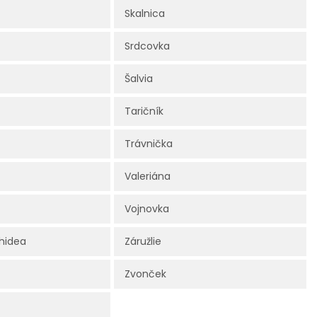
Skalnica
Srdcovka
Šalvia
Taričník
Trávnička
Valeriána
Vojnovka
hidea
Záružlie
Zvonček