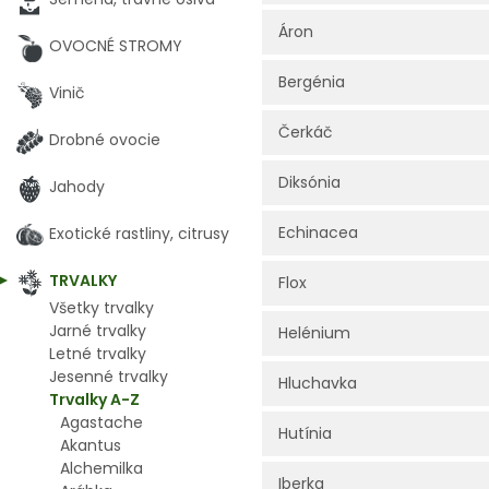
Áron
OVOCNÉ STROMY
Bergénia
Vinič
Čerkáč
Drobné ovocie
Diksónia
Jahody
Echinacea
Exotické rastliny, citrusy
TRVALKY
Flox
Všetky trvalky
Jarné trvalky
Helénium
Letné trvalky
Jesenné trvalky
Hluchavka
Trvalky A-Z
Agastache
Hutínia
Akantus
Alchemilka
Iberka