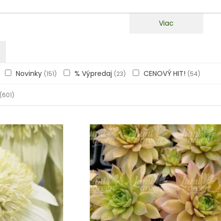
Viac
Novinky
% Výpredaj
CENOVÝ HIT!
(151)
(23)
(54)
(601)