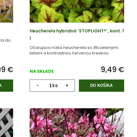
Heucherela hybridná ´STOPLIGHT®´, kont. 1
l
na do
Očarujúca nízka heucherela so žltozelenými
listami a kontrastnou červenou kresbou.
99
€
9,49
€
NA SKLADE
-
ks
+
A
DO KOŠÍKA