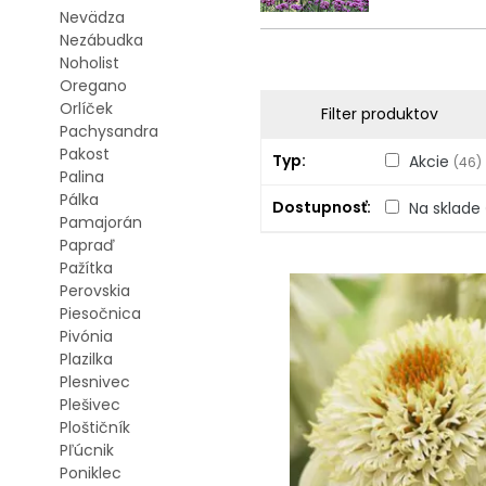
Nevädza
Nezábudka
Noholist
Oregano
Orlíček
Filter produktov
Pachysandra
Pakost
Typ
Akcie
(46)
Palina
Pálka
Dostupnosť
Na sklade
Pamajorán
Papraď
Pažítka
Perovskia
Piesočnica
Pivónia
Plazilka
Plesnivec
Plešivec
Ploštičník
Pľúcnik
Poniklec