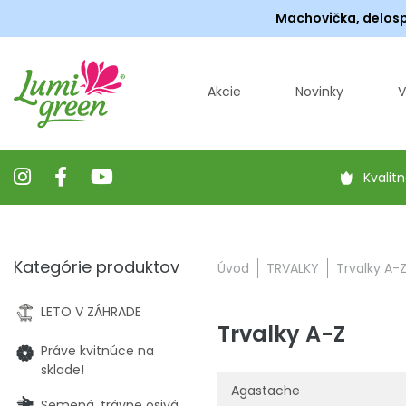
Machovička, delosp
Akcie
Novinky
V
Kvalitn
Kategórie produktov
Úvod
TRVALKY
Trvalky A-
LETO V ZÁHRADE
Trvalky A-Z
Práve kvitnúce na
sklade!
Agastache
Semená, trávne osivá