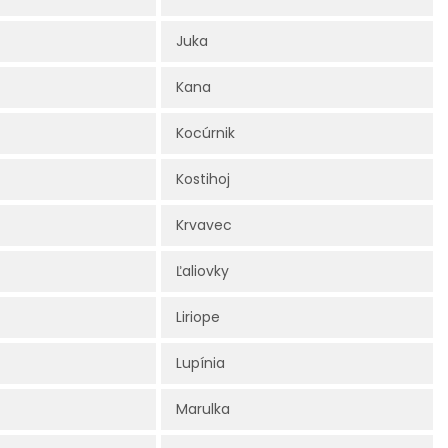
Juka
Kana
Kocúrnik
Kostihoj
Krvavec
Ľaliovky
Liriope
Lupínia
Marulka