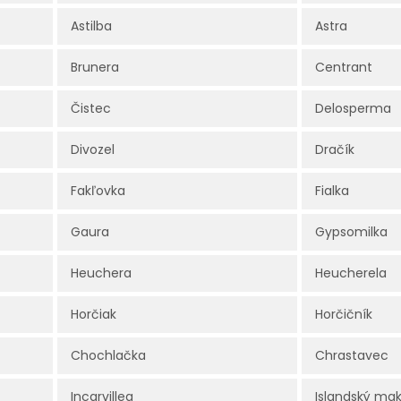
Astilba
Astra
Brunera
Centrant
Čistec
Delosperma
Divozel
Dračík
Fakľovka
Fialka
Gaura
Gypsomilka
Heuchera
Heucherela
Horčiak
Horčičník
Chochlačka
Chrastavec
Incarvillea
Islandský ma