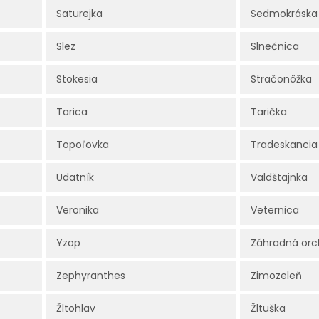
Saturejka
Sedmokráska
Slez
Slnečnica
Stokesia
Stračonôžka
Tarica
Tarička
Topoľovka
Tradeskancia
Udatník
Valdštajnka
Veronika
Veternica
Yzop
Záhradná orc
Zephyranthes
Zimozeleň
Žltohlav
Žltuška