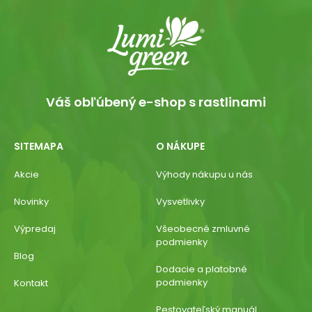
Váš obľúbený e-shop s rastlinami
SITEMAPA
O NÁKUPE
Akcie
Výhody nákupu u nás
Novinky
Vysvetlivky
Výpredaj
Všeobecné zmluvné
podmienky
Blog
Dodacie a platobné
podmienky
Kontakt
Pestovateľský manuál