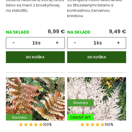
listov sa mení z broskyňovej
so žltozelenými listami a
na zlatožltú.
kontrastnou červenou
kresbou.
6,99
€
9,49
€
NA SKLADE
NA SKLADE
-
ks
+
-
ks
+
DO KOŠÍKA
DO KOŠÍKA
Novinka
-20% Zľava
Novinka
CENOVÝ HIT!
100%
100%