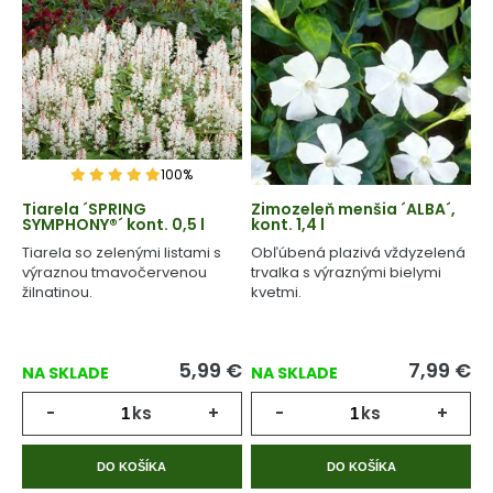
100%
Tiarela ´SPRING
Zimozeleň menšia ´ALBA´,
SYMPHONY®´ kont. 0,5 l
kont. 1,4 l
Tiarela so zelenými listami s
Obľúbená plazivá vždyzelená
výraznou tmavočervenou
trvalka s výraznými bielymi
žilnatinou.
kvetmi.
5,99
€
7,99
€
NA SKLADE
NA SKLADE
-
ks
+
-
ks
+
DO KOŠÍKA
DO KOŠÍKA