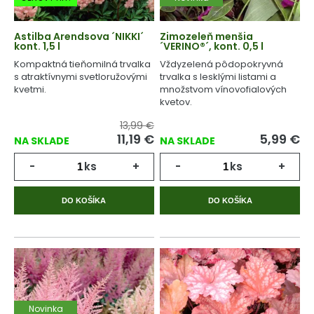
Astilba Arendsova ´NIKKI´
Zimozeleň menšia
kont. 1,5 l
´VERINO®´, kont. 0,5 l
Kompaktná tieňomilná trvalka
Vždyzelená pôdopokryvná
s atraktívnymi svetloružovými
trvalka s lesklými listami a
kvetmi.
množstvom vínovofialových
kvetov.
13,99 €
11,19
€
5,99
€
NA SKLADE
NA SKLADE
-
ks
+
-
ks
+
DO KOŠÍKA
DO KOŠÍKA
Novinka