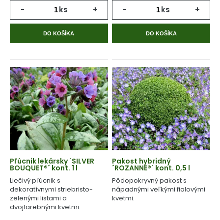
-
ks
+
-
ks
+
DO KOŠÍKA
DO KOŠÍKA
Pľúcnik lekársky ´SILVER
Pakost hybridný
BOUQUET®´ kont. 1 l
´ROZANNE®´ kont. 0,5 l
Liečivý pľúcnik s
Pôdopokryvný pakost s
dekoratívnymi striebristo-
nápadnými veľkými fialovými
zelenými listami a
kvetmi.
dvojfarebnými kvetmi.