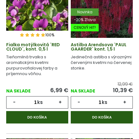
Novinka
-20% Zľava
CENOVÝ HIT!
100%
Fialka motýlkovitá ´RED
Astilba Arendsova ´PAUL
CLOUD´, kont. 0,5 l
GAARDER´ kont. 1,5 l
Tieňomilná trvalka s
Jedinečná astilba s výraznými
aromatickými kvetmi
červenými kvetmi na červenej
purpurovofialovej farby a
stonke.
príjemnou vôňou.
12,99 €
6,99
€
10,39
€
NA SKLADE
NA SKLADE
-
ks
+
-
ks
+
DO KOŠÍKA
DO KOŠÍKA