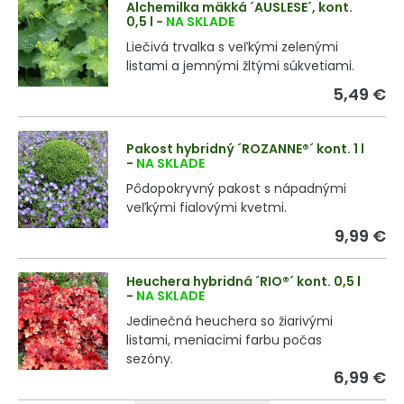
Alchemilka mäkká ´AUSLESE´, kont.
0,5 l
-
NA SKLADE
Liečivá trvalka s veľkými zelenými
listami a jemnými žltými súkvetiami.
5,49 €
Pakost hybridný ´ROZANNE®´ kont. 1 l
-
NA SKLADE
Pôdopokryvný pakost s nápadnými
veľkými fialovými kvetmi.
9,99 €
Heuchera hybridná ´RIO®´ kont. 0,5 l
-
NA SKLADE
Jedinečná heuchera so žiarivými
listami, meniacimi farbu počas
sezóny.
6,99 €