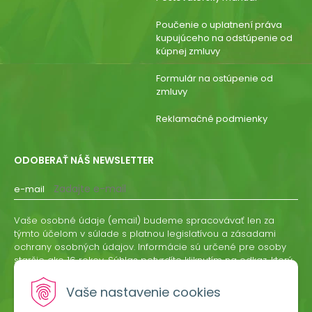
Poučenie o uplatnení práva
kupujúceho na odstúpenie od
kúpnej zmluvy
Formulár na ostúpenie od
zmluvy
Reklamačné podmienky
ODOBERAŤ NÁŠ NEWSLETTER
e-mail
Vaše osobné údaje (email) budeme spracovávať len za
týmto účelom v súlade s platnou legislatívou a zásadami
ochrany osobných údajov. Informácie sú určené pre osoby
staršie ako 16 rokov. Súhlas potvrdíte kliknutím na odkaz, ktorý
vám pošleme na váš email. Súhlas môžete kedykoľvek
odvolať písomne, emailom alebo kliknutím na odkaz z
Vaše nastavenie cookies
ktoréhokoľvek informačného emailu.