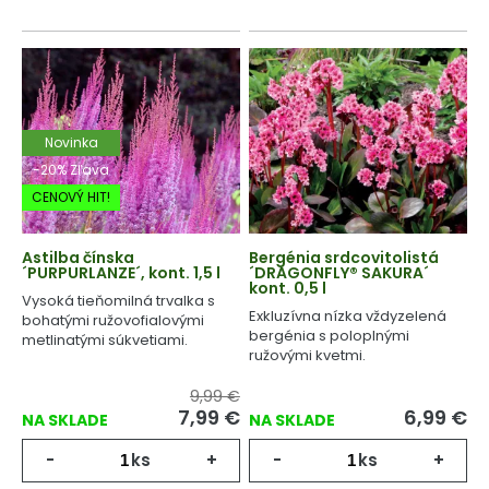
Novinka
-20% Zľava
CENOVÝ HIT!
Astilba čínska
Bergénia srdcovitolistá
´PURPURLANZE´, kont. 1,5 l
´DRAGONFLY® SAKURA´
kont. 0,5 l
Vysoká tieňomilná trvalka s
Exkluzívna nízka vždyzelená
bohatými ružovofialovými
bergénia s poloplnými
metlinatými súkvetiami.
ružovými kvetmi.
9,99 €
7,99
€
6,99
€
NA SKLADE
NA SKLADE
-
ks
+
-
ks
+