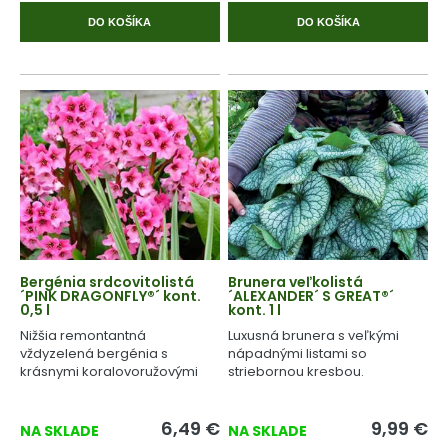
DO KOŠÍKA
DO KOŠÍKA
Bergénia srdcovitolistá
Brunera veľkolistá
´PINK DRAGONFLY®´ kont.
´ALEXANDER´ S GREAT®´
0,5 l
kont. 1 l
Nižšia remontantná
Luxusná brunera s veľkými
vždyzelená bergénia s
nápadnými listami so
krásnymi koralovoružovými
striebornou kresbou.
kvetmi.
6,49
€
9,99
€
NA SKLADE
NA SKLADE