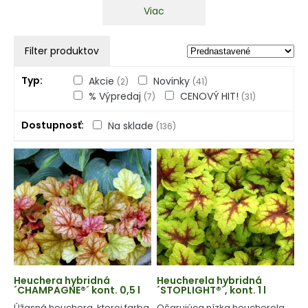
Viac
Filter produktov
Typ
Akcie
Novinky
(2)
(41)
% Výpredaj
CENOVÝ HIT!
(7)
(31)
Dostupnosť
Na sklade
(136)
Heuchera hybridná
Heucherela hybridná
´CHAMPAGNE®´ kont. 0,5 l
´STOPLIGHT®´, kont. 1 l
Úžasná heuchera, ktorej farba
Očarujúca nízka heucherela