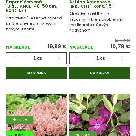
Papraď červená
Astilba Arendsova
´BRILLIANCE´ 40-50 cm,
´IRRLICHT´, kont. 1,5 l
kont. 1,7 l
Atraktívna astilba so
Atraktívna "Jesenná papraď"
vzdušnými krémovobielymi
s nápadnými bronzovými
metlinami s ružovým
novými listami.
nádychom.
13,49 €
19,99
€
10,79
€
NA SKLADE
NA SKLADE
-
ks
+
-
ks
+
DO KOŠÍKA
DO KOŠÍKA
Novinka
-20% Zľava
CENOVÝ HIT!
Novinka