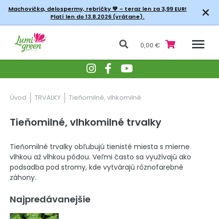
×
Machovička, delospermy, rebríčky
💚 – teraz len za 3,99 EUR!
Platí len do 13.8.2026 (vrátane).
0,00 €
Úvod
TRVALKY
Tieňomilné, vlhkomilné
Tieňomilné, vlhkomilné trvalky
Tieňomilné trvalky obľubujú tienisté miesta s mierne
vlhkou až vlhkou pôdou. Veľmi často sa využívajú ako
podsadba pod stromy, kde vytvárajú rôznofarebné
záhony.
Najpredávanejšie