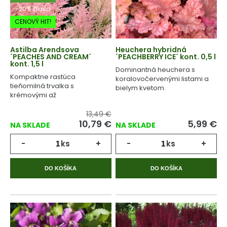
-20% Zľava
CENOVÝ HIT!
Astilba Arendsova
Heuchera hybridná
´PEACHES AND CREAM´
´PEACHBERRY ICE´ kont. 0,5 l
kont. 1,5 l
Dominantná heuchera s
Kompaktne rastúca
koralovočervenými listami a
tieňomilná trvalka s
bielym kvetom.
krémovými až
broskyňovoružovými kvetmi.
13,49 €
10,79
€
5,99
€
NA SKLADE
NA SKLADE
-
ks
+
-
ks
+
DO KOŠÍKA
DO KOŠÍKA