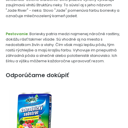
zaujímavú vlnitú štruktúru rieky. To súvisí aj s jeho názvom
"Jade River" - rieka. Slovo "Jade" pomenúva farbu borievky a
označuje mliečnozelený kameň jadeit.
Pestovanie
: Borievky patria medzi najmenej náročné rastliny,
dokážu rásť takmer všade. Sú vhodné aj na miesta s
nedostatkom živín a vlahy. Čím však majú lepšiu pôdu, tým
rastú rýchlejšie a majú krajšiu farbu. Vyhovuje im priepustná
záhradná pôda a slnečné alebo polotienisté stanovisko. Ich
šírku a výšku môžeme každoročne upravovať rezom.
Odporúčame dokúpiť