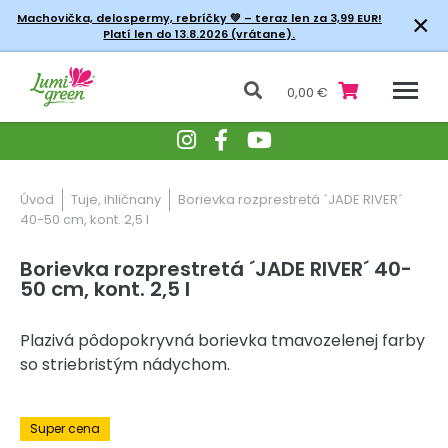
×
Machovička, delospermy, rebríčky
💚 – teraz len za 3,99 EUR!
Platí len do 13.8.2026 (vrátane).
0,00 €
Úvod
Tuje, ihličnany
Borievka rozprestretá ´JADE RIVER´
40-50 cm, kont. 2,5 l
Borievka rozprestretá ´JADE RIVER´ 40-
50 cm, kont. 2,5 l
Plazivá pôdopokryvná borievka tmavozelenej farby
so striebristým nádychom.
-30% Zľava
Super cena