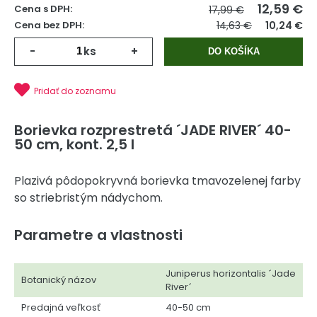
12,59
€
Cena s DPH:
17,99 €
Cena bez DPH:
14,63 €
10,24 €
-
ks
+
DO KOŠÍKA
Pridať do zoznamu
Borievka rozprestretá ´JADE RIVER´ 40-
50 cm, kont. 2,5 l
Plazivá pôdopokryvná borievka tmavozelenej farby
so striebristým nádychom.
Parametre a vlastnosti
Juniperus horizontalis ´Jade
Botanický názov
River´
Predajná veľkosť
40-50 cm