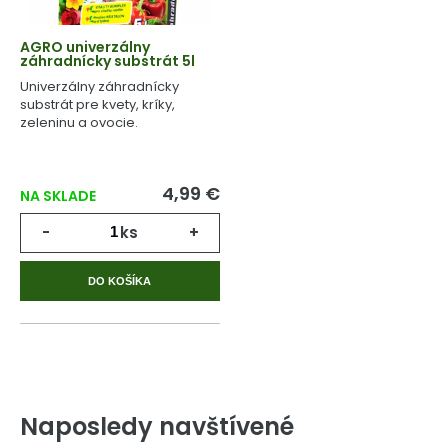
AGRO univerzálny
záhradnícky substrát 5l
Univerzálny záhradnícky
substrát pre kvety, kríky,
zeleninu a ovocie.
4,99 €
NA SKLADE
-
ks
+
DO KOŠÍKA
Naposledy navštívené