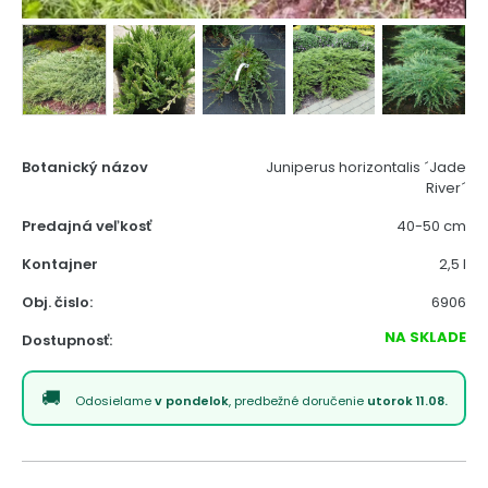
Botanický názov
Juniperus horizontalis ´Jade
River´
Predajná veľkosť
40-50 cm
Kontajner
2,5 l
Obj. čislo:
6906
NA SKLADE
Dostupnosť:
Odosielame
v pondelok
, predbežné doručenie
utorok 11.08.