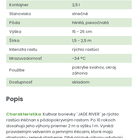
Kontajner
2,5 l
Stanovisko
slnečné
Pôda
hlinitá, piesočnatá
Výška
15 - 25 cm
Šírka
1,5 - 2,5 m
Intenzita rastu
rýchlo rastúci
Mrazuvzdornosť
-34 °C
pokrytie svahov, okraj
Použitie
záhona
Dostupnosť
skladom
Popis
Charakteristika:
Kultivar borievky ´JADE RIVER´ je rýchlo
rastúci ihličnan s pôdopokryvným rastom. Po 10 rokoch
dosahujú jeho výhony priemer 2 m a výšku 1 m. Vyniká
pravidelným vetvením a jemnými ihlicami, ktoré majú
striebristo-zelené sfarbenie. Dlhé plazivé výhony vytvárajú