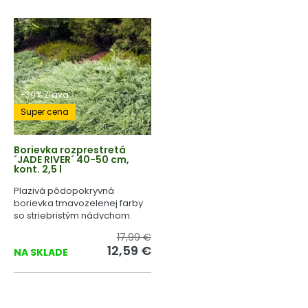
-30% Zľava
Super cena
Borievka rozprestretá
´JADE RIVER´ 40-50 cm,
kont. 2,5 l
Plazivá pôdopokryvná
borievka tmavozelenej farby
so striebristým nádychom.
17,99 €
12,59 €
NA SKLADE