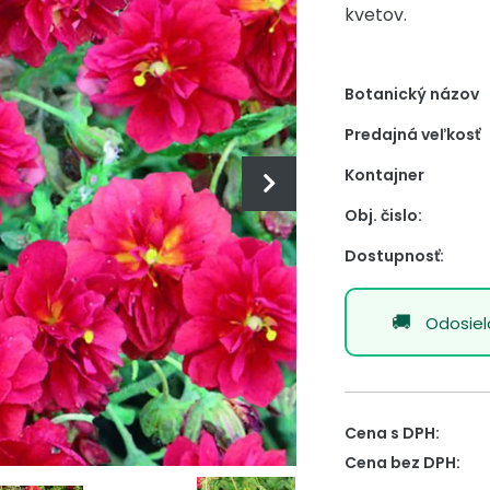
kvetov.
Botanický názov
Predajná veľkosť
Kontajner
Obj. čislo:
Dostupnosť:
Odosie
Cena s DPH:
Cena bez DPH: