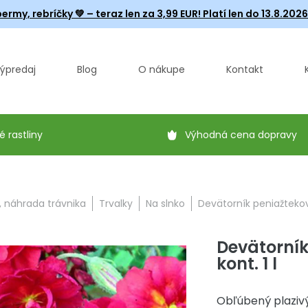
ermy, rebríčky
💚 – teraz len za 3,99 EUR! Platí len do 13.8.202
ýpredaj
Blog
O nákupe
Kontakt
é rastliny
Výhodná cena dopravy
, náhrada trávnika
Trvalky
Na slnko
Devätorník peniažtekovi
Devätorník
kont. 1 l
Obľúbený plaziv