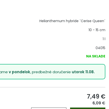
Helianthemum hybride ´Cerise Queen´
10 - 15 cm
1 l
04015
NA SKLADE
lame
v pondelok
, predbežné doručenie
utorok 11.08.
7,49
€
6,09 €