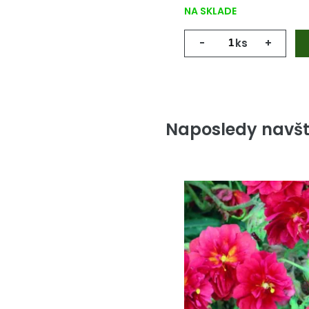
NA SKLADE
-
ks
+
Naposledy navšt