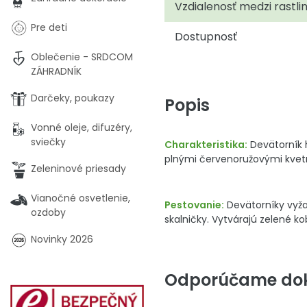
Vzdialenosť medzi rastli
Pre deti
Dostupnosť
Oblečenie - SRDCOM
ZÁHRADNÍK
Darčeky, poukazy
Popis
Vonné oleje, difuzéry,
sviečky
Charakteristika:
Devätorník h
plnými červenoružovými kvet
Zeleninové priesady
Vianočné osvetlenie,
Pestovanie:
Devätorníky vyža
ozdoby
skalničky. Vytvárajú zelené 
Novinky 2026
Odporúčame dok