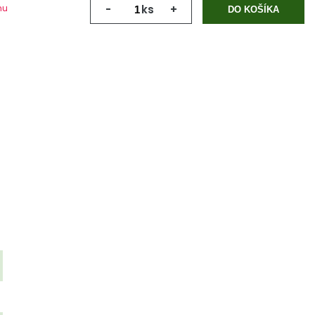
mu
-
ks
+
DO KOŠÍKA