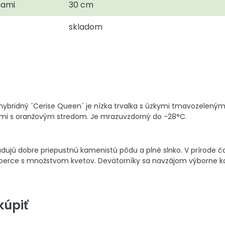
nami
30 cm
skladom
ybridný ´Cerise Queen´ je nízka trvalka s úzkymi tmavozelenými
mi s oranžovým stredom. Je mrazuvzdorný do -28°C.
dujú dobre priepustnú kamenistú pôdu a plné slnko. V prírode 
koberce s množstvom kvetov. Devätorníky sa navzájom výborne ko
úpiť