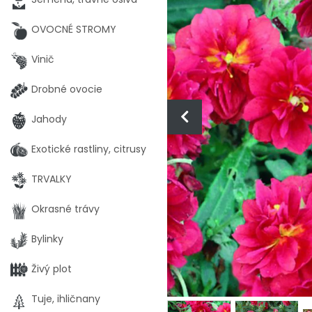
OVOCNÉ STROMY
Vinič
Drobné ovocie
Jahody
Exotické rastliny, citrusy
TRVALKY
Okrasné trávy
Bylinky
Živý plot
Tuje, ihličnany