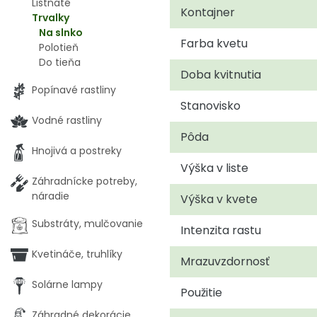
Listnaté
Kontajner
Trvalky
Na slnko
Farba kvetu
Polotieň
Do tieňa
Doba kvitnutia
Popínavé rastliny
Stanovisko
Vodné rastliny
Pôda
Hnojivá a postreky
Výška v liste
Záhradnícke potreby,
náradie
Výška v kvete
Substráty, mulčovanie
Intenzita rastu
Kvetináče, truhlíky
Mrazuvzdornosť
Solárne lampy
Použitie
Záhradné dekorácie