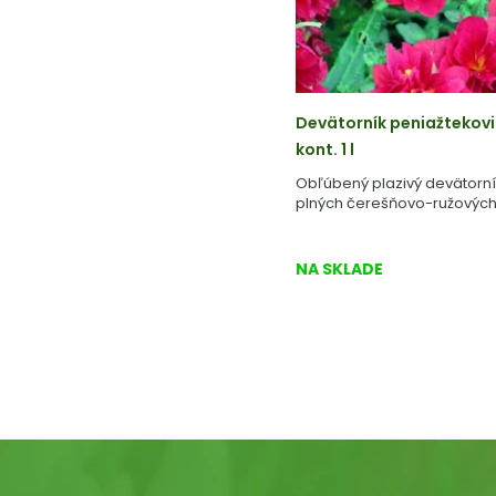
Devätorník peniažtekovi
kont. 1 l
Obľúbený plazivý devätorn
plných čerešňovo-ružových
NA SKLADE