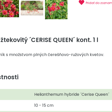
Pridať do zozna
tekovitý ´CERISE QUEEN´ kont. 1 l
ník s množstvom plných čerešňovo-ružových kvetov.
tnosti
Helianthemum hybride ´Cerise Queen´
10 - 15 cm