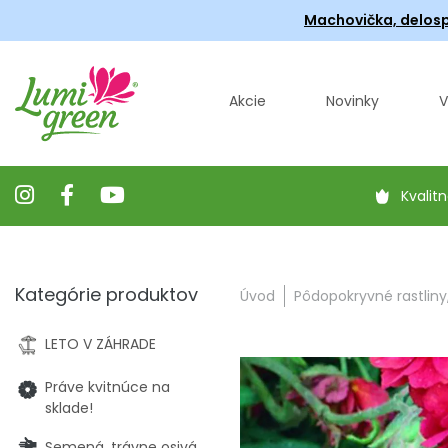
Machovička, delosp
Akcie
Novinky
V
Kvalitn
Kategórie produktov
Úvod
Pôdopokryvné rastliny
LETO V ZÁHRADE
Práve kvitnúce na
sklade!
Semená, trávne osivá