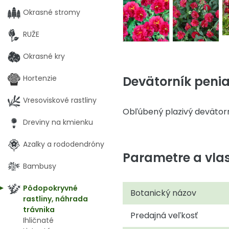
Okrasné stromy
RUŽE
Okrasné kry
Devätorník peniaž
Hortenzie
Vresoviskové rastliny
Obľúbený plazivý devätor
Dreviny na kmienku
Azalky a rododendróny
Parametre a vlas
Bambusy
Pôdopokryvné
Botanický názov
rastliny, náhrada
trávnika
Predajná veľkosť
Ihličnaté