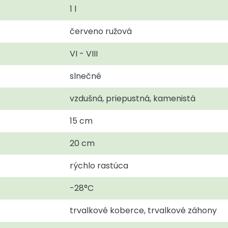
1 l
červeno ružová
VI - VIII
slnečné
vzdušná, priepustná, kamenistá
15 cm
20 cm
rýchlo rastúca
-28°C
trvalkové koberce, trvalkové záhony