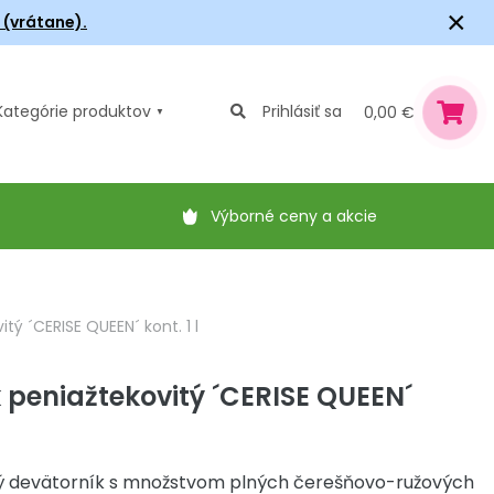
×
6 (vrátane).
Kategórie
produktov
Prihlásiť sa
0,00 €
Výborné ceny a akcie
tý ´CERISE QUEEN´ kont. 1 l
 peniažtekovitý ´CERISE QUEEN´
ý devätorník s množstvom plných čerešňovo-ružových