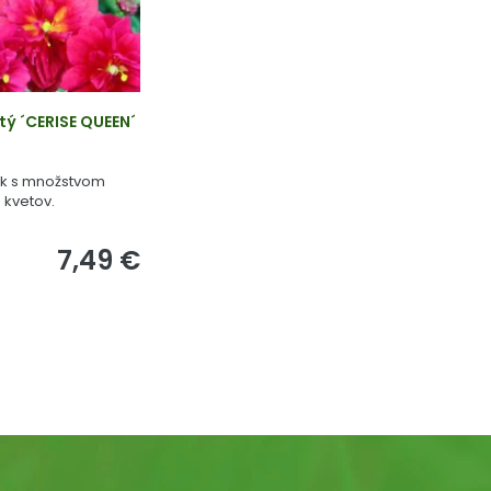
tý ´CERISE QUEEN´
ík s množstvom
 kvetov.
7,49 €