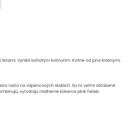
 listami. Vyniká bohatým kvitnutím. Kvitne od júna krásnymi,
často rastú na vápencových skalách. Sú to veľmi obľúbené
mbinujú, vytvárajú nádherné koberce plné farieb.