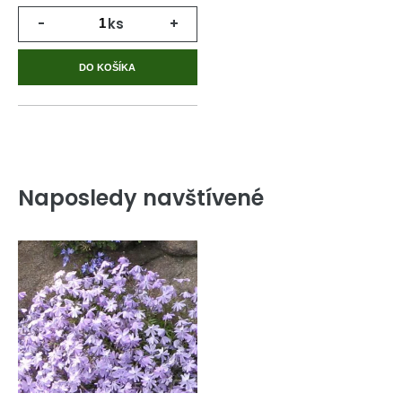
-
ks
+
DO KOŠÍKA
Naposledy navštívené