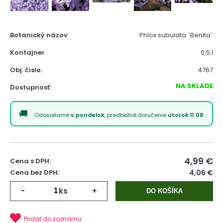
Botanický názov
Phlox subulata ´Benita´
Kontajner
0,5 l
Obj. čislo:
4767
NA SKLADE
Dostupnosť:
Odosielame
v pondelok
, predbežné doručenie
utorok 11.08.
4,99
€
Cena s DPH:
Cena bez DPH:
4,06 €
-
ks
+
DO KOŠÍKA
Pridať do zoznamu