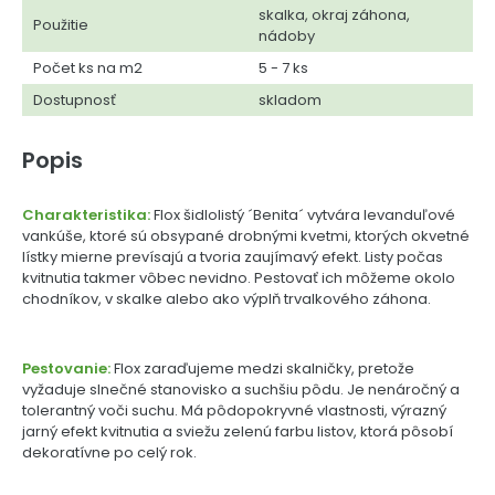
skalka, okraj záhona,
Použitie
nádoby
Počet ks na m2
5 - 7 ks
Dostupnosť
skladom
Popis
Charakteristika:
Flox šidlolistý ´Benita´ vytvára levanduľové
vankúše, ktoré sú obsypané drobnými kvetmi, ktorých okvetné
lístky mierne prevísajú a tvoria zaujímavý efekt. Listy počas
kvitnutia takmer vôbec nevidno. Pestovať ich môžeme okolo
chodníkov, v skalke alebo ako výplň trvalkového záhona.
Pestovanie:
Flox zaraďujeme medzi skalničky, pretože
vyžaduje slnečné stanovisko a suchšiu pôdu. Je nenáročný a
tolerantný voči suchu. Má pôdopokryvné vlastnosti, výrazný
jarný efekt kvitnutia a sviežu zelenú farbu listov, ktorá pôsobí
dekoratívne po celý rok.