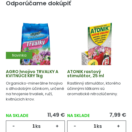
Odporúčame dokúpiť
Novinka
AGRO hnojivo TRVALKY A
ATONIK rastový
KVITNÚCE KRY 1kg
stimulátor, 25 ml
Organicko-minerálne hnojivo
Rastlinný stimulátor, ktorého
s dlhodobým účinkom, určené
účinnými látkami sú
na hnojenie trvaliek, ruží,
aromatické nitrozlúčeniny.
kvitnúcich krov.
11,49 €
7,99 €
NA SKLADE
NA SKLADE
-
ks
+
-
ks
+