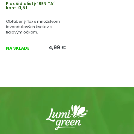
Flox šidlolistý ´BENITA´
kont. 0,5 l
Obľúbený flox s množstvom
levanduľových kvetov s
fialovým očkom.
4,99 €
NA SKLADE