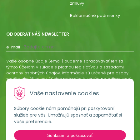
zmluvy
Reklamačné podmienky
ODOBERAŤ NÁŠ NEWSLETTER
e-mail
Vaše osobné údaje (email) budeme spracovávať len za
týmto účelom v súlade s platnou legislatívou a zásadami
ochrany osobných údajov. Informácie sú určené pre osoby
staršie ako 16 rokov. Súhlas potvrdíte kliknutím na odkaz, ktorý
vám pošleme na váš email. Súhlas môžete kedykoľvek
odvolať písomne, emailom alebo kliknutím na odkaz z
Vaše nastavenie cookies
ktoréhokoľvek informačného emailu.
Súbory cookie nám pomáhajú pri poskytovaní
ODOBERAŤ
služieb pre vás. Umožňujú spoznať a zapamätať si
vaše preferencie.
Lumigreen, s.r.o.
Súhlasím a pokračovať