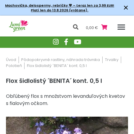
×
Machovička, delospermy, rebríčky
💚 – teraz len za 3,99 EUR!
Platí len do 13.8.2026 (vrátane).
0,00 €
Úvod
Pôdopokryvné rastliny, náhrada trávnika
Trvalky
Polotieň
Flox šidlolistý ´BENITA´ kont. 0,5 l
Flox šidlolistý ´BENITA´ kont. 0,5 l
Obľúbený flox s množstvom levanduľových kvetov
s fialovým očkom.