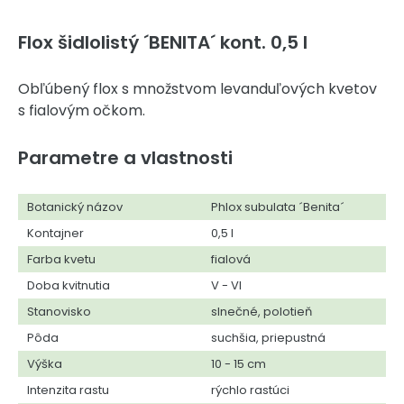
Flox šidlolistý ´BENITA´ kont. 0,5 l
Obľúbený flox s množstvom levanduľových kvetov
s fialovým očkom.
Parametre a vlastnosti
Botanický názov
Phlox subulata ´Benita´
Kontajner
0,5 l
Farba kvetu
fialová
Doba kvitnutia
V - VI
Stanovisko
slnečné, polotieň
Pôda
suchšia, priepustná
Výška
10 - 15 cm
Intenzita rastu
rýchlo rastúci