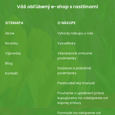
Váš obľúbený e-shop s rastlinami
SITEMAPA
O NÁKUPE
Akcie
Výhody nákupu u nás
Novinky
Vysvetlivky
Výpredaj
Všeobecné zmluvné
podmienky
Blog
Dodacie a platobné
podmienky
Kontakt
Pestovateľský manuál
Poučenie o uplatnení práva
kupujúceho na odstúpenie od
kúpnej zmluvy
Formulár na ostúpenie od