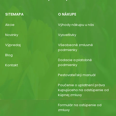
SITEMAPA
O NÁKUPE
Akcie
Výhody nákupu u nás
Novinky
Vysvetlivky
Výpredaj
Všeobecné zmluvné
podmienky
Blog
Dodacie a platobné
podmienky
Kontakt
Pestovateľský manuál
Poučenie o uplatnení práva
kupujúceho na odstúpenie od
kúpnej zmluvy
Formulár na ostúpenie od
zmluvy