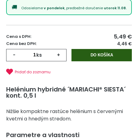
Odosielame
v pondelok
, predbežné doručenie
utorok 11.08.
5,49
€
Cena s DPH:
Cena bez DPH:
4,46 €
-
ks
+
DO KOŠÍKA
Pridať do zoznamu
Helénium hybridné ´MARIACHI® SIESTA´
kont. 0,5 l
Nižšie kompaktne rastúce helénium s červenými
kvetmi a hnedým stredom.
Parametre a vlastnosti