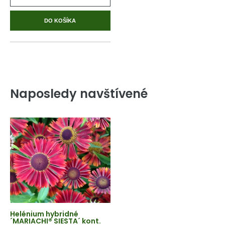
DO KOŠÍKA
Naposledy navštívené
Helénium hybridné
´MARIACHI® SIESTA´ kont.