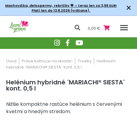
×
Machovička, delospermy, rebríčky
💚 – teraz len za 3,99 EUR!
Platí len do 13.8.2026 (vrátane).
0,00 €
Úvod
Práve kvitnúce na sklade!
Trvalky
Helénium
hybridné ´MARIACHI® SIESTA´ kont. 0,5 l
Helénium hybridné ´MARIACHI® SIESTA´
kont. 0,5 l
Nižšie kompaktne rastúce helénium s červenými
kvetmi a hnedým stredom.