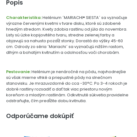
Popis
Charakteristika:
Helénium ´MARIACHI® SIESTA´ sa vyznačuje
výrazne červenými kvetmi v tvare disku, ktoré sú zdobené
hnedým stredom. Kvety zdobia rastlinu od júla do novembra.
Listy sú úzke kopijovitého tvaru, stredne zelenej farby a
objavujú sa nahusto pozdĺž stonky. Dorastá do výšky 45-60
cm. Odrody zo séria ´Mariachi´ sa vyznačujú nižším rastom,
dlhým a bohatým kvitnutím a odolnosťou voči chorobám.
Pestovanie:
Helénium je nenáročné na pôdu, najvhodnejšie
sú však mierne vlhké a priepustné pôdy na slnečnom
stanovisku. Je mrazuvzdorné do cca -30°C. Po 3-4 rokoch je
dobré rastliny rozsadiť a dať tak viac priestoru novým
koreňom a mladým rastlinám. Odkvitnuté súkvetia pravidelne
odstraňujte, čím predĺžite dobu kvitnutia.
Odporúčame dokúpiť