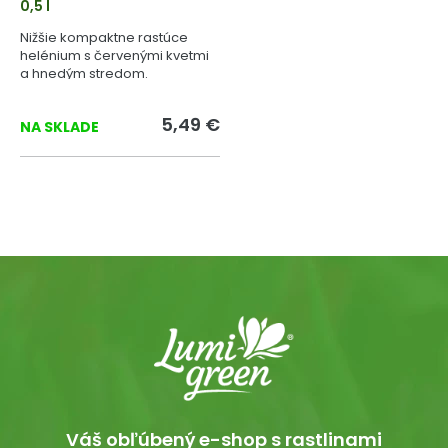
0,5 l
Nižšie kompaktne rastúce
helénium s červenými kvetmi
a hnedým stredom.
5,49 €
NA SKLADE
Váš obľúbený e-shop s rastlinami