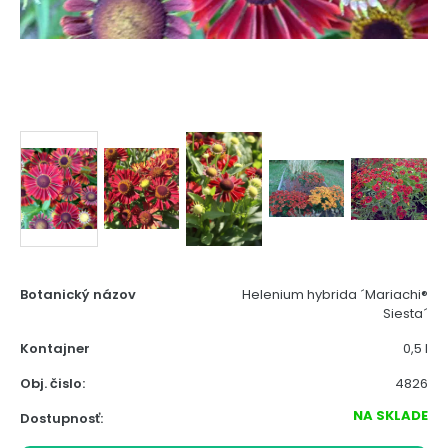
Botanický názov
Helenium hybrida ´Mariachi®
Siesta´
Kontajner
0,5 l
Obj. čislo:
4826
NA SKLADE
Dostupnosť: