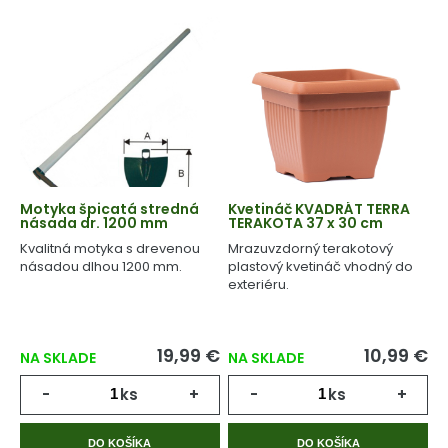
Motyka špicatá stredná
Kvetináč KVADRÁT TERRA
násada dr. 1200 mm
TERAKOTA 37 x 30 cm
Kvalitná motyka s drevenou
Mrazuvzdorný terakotový
násadou dlhou 1200 mm.
plastový kvetináč vhodný do
exteriéru.
19,99 €
10,99 €
NA SKLADE
NA SKLADE
-
ks
+
-
ks
+
DO KOŠÍKA
DO KOŠÍKA