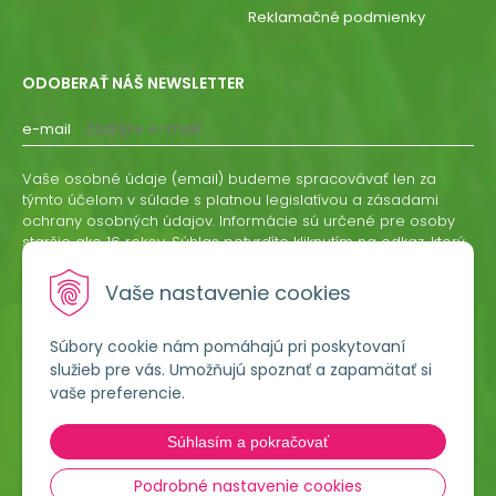
Reklamačné podmienky
ODOBERAŤ NÁŠ NEWSLETTER
e-mail
Vaše osobné údaje (email) budeme spracovávať len za
týmto účelom v súlade s platnou legislatívou a zásadami
ochrany osobných údajov. Informácie sú určené pre osoby
staršie ako 16 rokov. Súhlas potvrdíte kliknutím na odkaz, ktorý
vám pošleme na váš email. Súhlas môžete kedykoľvek
odvolať písomne, emailom alebo kliknutím na odkaz z
Vaše nastavenie cookies
ktoréhokoľvek informačného emailu.
Súbory cookie nám pomáhajú pri poskytovaní
ODOBERAŤ
služieb pre vás. Umožňujú spoznať a zapamätať si
vaše preferencie.
Lumigreen, s.r.o.
Súhlasím a pokračovať
Hradská 535
966 54 Tekovské Nemce
Podrobné nastavenie cookies