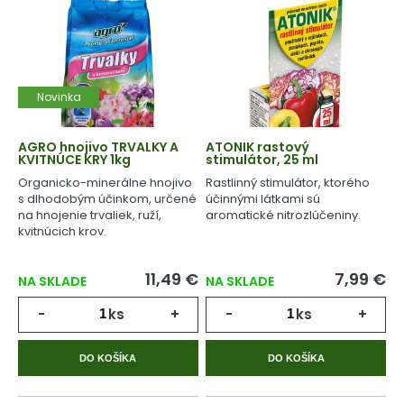
Novinka
AGRO hnojivo TRVALKY A
ATONIK rastový
KVITNÚCE KRY 1kg
stimulátor, 25 ml
Organicko-minerálne hnojivo
Rastlinný stimulátor, ktorého
s dlhodobým účinkom, určené
účinnými látkami sú
na hnojenie trvaliek, ruží,
aromatické nitrozlúčeniny.
kvitnúcich krov.
11,49 €
7,99 €
NA SKLADE
NA SKLADE
-
ks
+
-
ks
+
DO KOŠÍKA
DO KOŠÍKA