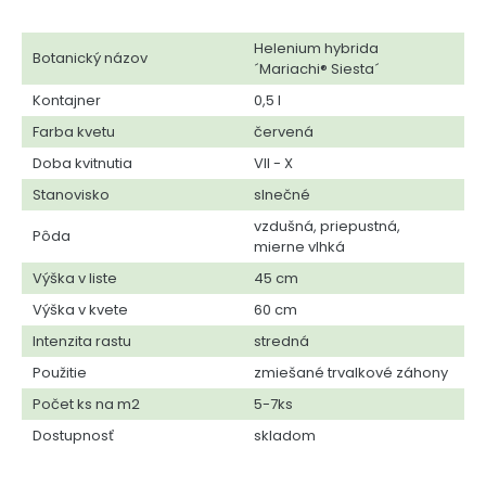
Helenium hybrida
Botanický názov
´Mariachi® Siesta´
Kontajner
0,5 l
Farba kvetu
červená
Doba kvitnutia
VII - X
Stanovisko
slnečné
vzdušná, priepustná,
Pôda
mierne vlhká
Výška v liste
45 cm
Výška v kvete
60 cm
Intenzita rastu
stredná
Použitie
zmiešané trvalkové záhony
Počet ks na m2
5-7ks
Dostupnosť
skladom