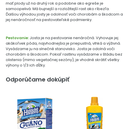
mať plody už na druhý rok a podobne ako egreše je
samoopelivá. Má bujnejší a rozložitejší rast ako ríbezľa.
Ďalšou výhodou josty je odolnosť voči chorobám a škodcom a
jej nenáročnosť na pestovateľské podmienky.
Pestovanie:
Josta je na pestovanie nenáročná. Vyhovuje jej
akákoľvek pôda, najvhodnejšia je priepustná, vlhká a výživná.
Vysádzame ju na slnečné stanovisko. Josta je odolná voči
chorobám a škodcom. Pokiaľ rastlinu vysádzame v štádiu bez
olistenia (mimo vegetačnej sezóny), je vhodné skrátiť všetky
výhony o 1/3 ich dĺžky.
Odporúčame dokúpiť