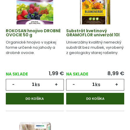
ROKOSAN hnojivo DROBNÉ
Substrát kvetinový
OVOCIE 50 g
GRAMOFLOR univerzál 10l
Organické hnojivo v sypkej
Univerzálny kvalitný nemecký
forme určené na jahody a
substrát bez mušiek, vyrobený
drobné ovocie.
z geologicky starej rašeliny.
1,99 €
8,99 €
NA SKLADE
NA SKLADE
-
ks
+
-
ks
+
DO KOŠÍKA
DO KOŠÍKA