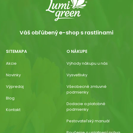
Váš obľúbený e-shop s rastlinami
SITEMAPA
O NÁKUPE
Akcie
Výhody nákupu u nás
Novinky
Vysvetlivky
Výpredaj
Všeobecné zmluvné
podmienky
Blog
Dodacie a platobné
podmienky
Kontakt
Pestovateľský manuál
Poučenie o uplatnení práva