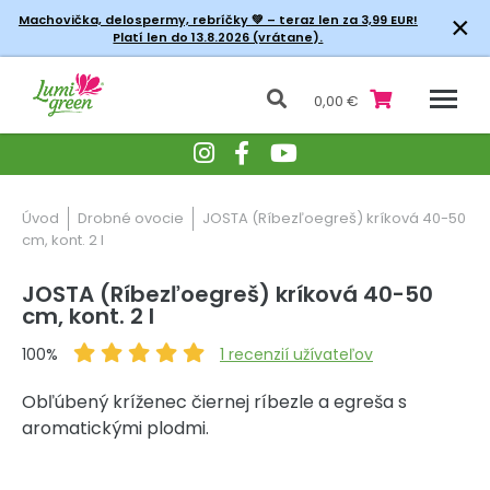
×
Machovička, delospermy, rebríčky
💚 – teraz len za 3,99 EUR!
Platí len do 13.8.2026 (vrátane).
0,00 €
Úvod
Drobné ovocie
JOSTA (Ríbezľoegreš) kríková 40-50
cm, kont. 2 l
JOSTA (Ríbezľoegreš) kríková 40-50
cm, kont. 2 l
100%
1
recenzií užívateľov
Obľúbený kríženec čiernej ríbezle a egreša s
aromatickými plodmi.