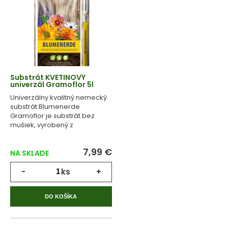
Substrát KVETINOVÝ
univerzál Gramoflor 5l
Univerzálny kvalitný nemecký
substrát Blumenerde
Gramoflor je substrát bez
mušiek, vyrobený z
geologicky starej rašeliny.
7,99 €
NA SKLADE
-
ks
+
DO KOŠÍKA