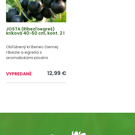
JOSTA (Ríbezľoegreš)
kríková 40-50 cm, kont. 2 l
Obľúbený kríženec čiernej
ríbezle a egreša s
aromatickými plodmi.
12,99 €
VYPREDANÉ