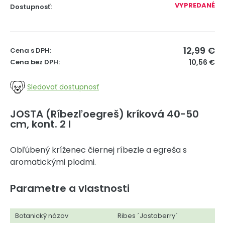
VYPREDANÉ
Dostupnosť:
12,99
€
Cena s DPH:
Cena bez DPH:
10,56 €
Sledovať dostupnosť
JOSTA (Ríbezľoegreš) kríková 40-50
cm, kont. 2 l
Obľúbený kríženec čiernej ríbezle a egreša s
aromatickými plodmi.
Parametre a vlastnosti
Botanický názov
Ribes ´Jostaberry´