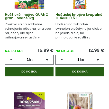
Hoštické hnojivo GUÁNO
Hoštické hnojivo kvapalné
granulované 1kg
GUÁNO 0,5 l
Používa sa na základné
Hodí sa na základné
vyhnojenie pôdy na jar alebo
vyhnojenie pôdy na jar alebo
na jeseň, ale aj na
na jeseň, ale aj na
prihnojovanie rastlín v
prihnojovanie rastlín v
priebehu celého
priebehu celého
vegetačného cyklu.
vegetačného cyklu.
15,99 €
12,99 €
NA SKLADE
NA SKLADE
-
ks
+
-
ks
+
DO KOŠÍKA
DO KOŠÍKA