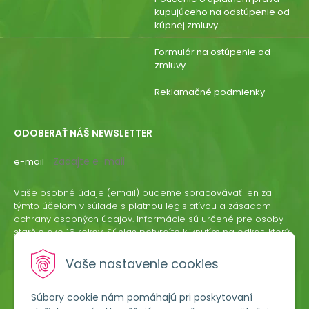
kupujúceho na odstúpenie od
kúpnej zmluvy
Formulár na ostúpenie od
zmluvy
Reklamačné podmienky
ODOBERAŤ NÁŠ NEWSLETTER
e-mail
Vaše osobné údaje (email) budeme spracovávať len za
týmto účelom v súlade s platnou legislatívou a zásadami
ochrany osobných údajov. Informácie sú určené pre osoby
staršie ako 16 rokov. Súhlas potvrdíte kliknutím na odkaz, ktorý
vám pošleme na váš email. Súhlas môžete kedykoľvek
odvolať písomne, emailom alebo kliknutím na odkaz z
Vaše nastavenie cookies
ktoréhokoľvek informačného emailu.
Súbory cookie nám pomáhajú pri poskytovaní