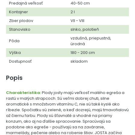
Predajná veľkosť
40-50 cm
Kontajner
2 l
Zber plodov
VII - VIII
Stanovisko
slnko, polotieň
vzdušná, priepustná,
Pôda
úrodná
Výška
180 - 200 cm
Dostupnosť
skladom
Popis
Charakteristika:
Plody josty majú veľkosť malého egreša a
rastú v malých strapcoch. Sú veľmi dobrej chuti, silne
aromatické s množstvom vitamínu C, nie sú také kyslé ako
ríbezle. Spočiatku sú zelené, a keď dozrejú, majú tmavofialovú
až čiernu farbu. Plody sú šťavnaté a vhodné na priamy
konzum, ako aj na ďalšie spracovanie. Spracúvajú sa
podobne ako egreše - používajú sa na zaváranie,
marmelády, pečenie alebo na robenie štiav. JOSTA začína