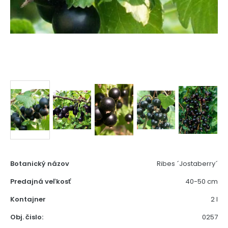
Botanický názov
Ribes ´Jostaberry´
Predajná veľkosť
40-50 cm
Kontajner
2 l
Obj. čislo:
0257