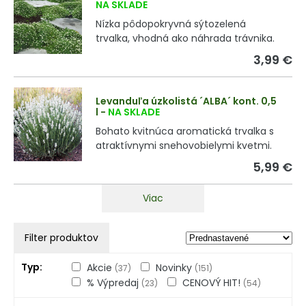
NA SKLADE
Nízka pôdopokryvná sýtozelená
trvalka, vhodná ako náhrada trávnika.
3,99 €
Levanduľa úzkolistá ´ALBA´ kont. 0,5
l
-
NA SKLADE
Bohato kvitnúca aromatická trvalka s
atraktívnymi snehovobielymi kvetmi.
5,99 €
Viac
Filter produktov
Typ
Akcie
Novinky
(37)
(151)
% Výpredaj
CENOVÝ HIT!
(23)
(54)