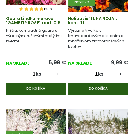
Novinka
100%
Gaura Lindheimerova
Heliopsis ´LUNA ROJA´,
´GAMBIT® ROSE´ kont. 0,5 l
kont. 1 l
Nižšia, kompaktná gaura s
Výrazná trvalka s
výraznými ružovými motýlími
tmavobordovým olistením a
kvetmi.
množstvom zlatooranžových
kvetov.
5,99
€
9,99
€
NA SKLADE
NA SKLADE
-
ks
+
-
ks
+
DO KOŠÍKA
DO KOŠÍKA