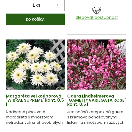
-
ks
+
Sledovať dostupnosť
DO KOŠÍKA
Margaréta veľkoúborová
Gaura Lindheimerova
´WIRRAL SUPREME´ kont. 0,5
´GAMBIT® VARIEGATA ROSE´
l
kont. 0,5 l
Nádherná plnokvetá
Jedinečná kompaktná gaura
margaréta s množstvom
s krémovo panašovanými
netradičných snehovobielych
listami a množstvom ružových
kvetov.
kvetov.