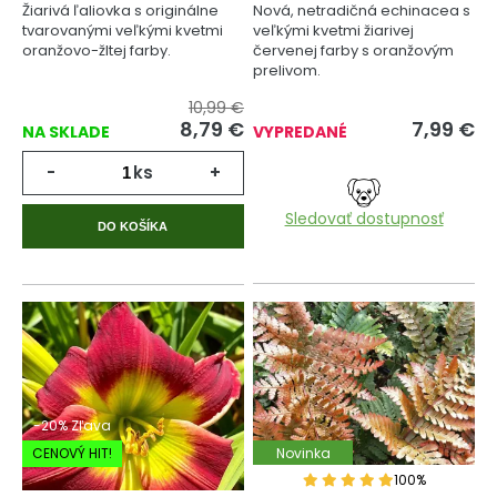
Žiarivá ľaliovka s originálne
Nová, netradičná echinacea s
tvarovanými veľkými kvetmi
veľkými kvetmi žiarivej
oranžovo-žltej farby.
červenej farby s oranžovým
prelivom.
10,99 €
8,79
€
7,99
€
NA SKLADE
VYPREDANÉ
-
ks
+
Sledovať dostupnosť
DO KOŠÍKA
-20% Zľava
CENOVÝ HIT!
Novinka
100%