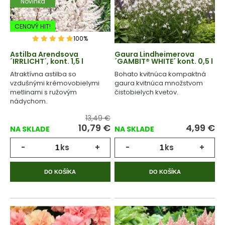
Novinka
-20% Zľava
CENOVÝ HIT!
100%
Astilba Arendsova
Gaura Lindheimerova
´IRRLICHT´, kont. 1,5 l
´GAMBIT® WHITE´ kont. 0,5 l
Atraktívna astilba so
Bohato kvitnúca kompaktná
vzdušnými krémovobielymi
gaura kvitnúca množstvom
metlinami s ružovým
čistobielych kvetov.
nádychom.
13,49 €
10,79
€
4,99
€
NA SKLADE
NA SKLADE
-
ks
+
-
ks
+
DO KOŠÍKA
DO KOŠÍKA