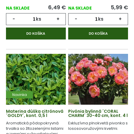
6,49
€
5,99
€
NA SKLADE
NA SKLADE
-
ks
+
-
ks
+
DO KOŠÍKA
DO KOŠÍKA
Novinka
Materina dúška citrónová
Pivónia bylinná ´CORAL
´GOLDY´, kont. 0,5 l
CHARM´ 30-40 cm, kont. 4 l
Aromatická pôdopokryvná
Exkluzívna plnokvetá pivonka s
trvalka so žltozelenými listami
lososovoružovými kvetmi.
a jemnými ružovofialovými