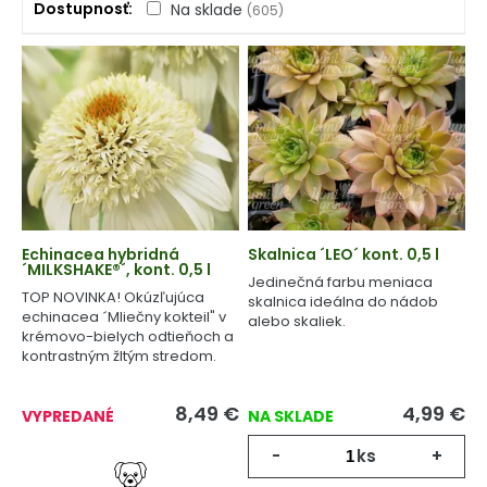
Dostupnosť
Na sklade
(605)
Echinacea hybridná
Skalnica ´LEO´ kont. 0,5 l
´MILKSHAKE®´, kont. 0,5 l
Jedinečná farbu meniaca
TOP NOVINKA! Okúzľujúca
skalnica ideálna do nádob
echinacea ´Mliečny kokteil" v
alebo skaliek.
krémovo-bielych odtieňoch a
kontrastným žltým stredom.
8,49
€
4,99
€
VYPREDANÉ
NA SKLADE
-
ks
+