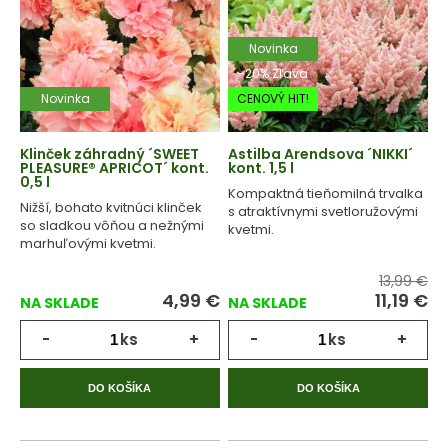
Novinka
-20% Zľava
Novinka
CENOVÝ HIT!
Klinček záhradný ´SWEET
Astilba Arendsova ´NIKKI´
PLEASURE® APRICOT´ kont.
kont. 1,5 l
0,5 l
Kompaktná tieňomilná trvalka
Nižší, bohato kvitnúci klinček
s atraktívnymi svetloružovými
so sladkou vôňou a nežnými
kvetmi.
marhuľovými kvetmi.
13,99 €
4,99
€
11,19
€
NA SKLADE
NA SKLADE
-
ks
+
-
ks
+
DO KOŠÍKA
DO KOŠÍKA