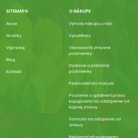
SITEMAPA
O NÁKUPE
Akcie
Výhody nákupu u nás
Novinky
Vysvetlivky
Výpredaj
Všeobecné zmluvné
podmienky
Blog
Dodacie a platobné
podmienky
Kontakt
Pestovateľský manuál
Poučenie o uplatnení práva
kupujúceho na odstúpenie od
kúpnej zmluvy
Formulár na ostúpenie od
zmluvy
Reklamačné podmienky