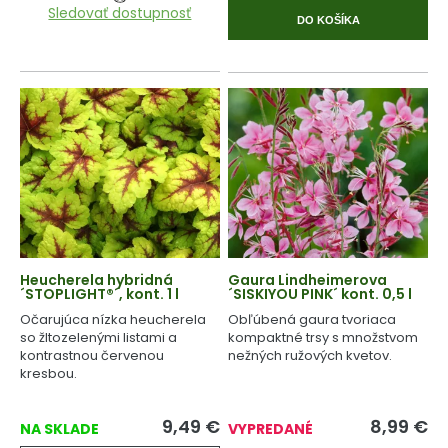
Sledovať dostupnosť
DO KOŠÍKA
Heucherela hybridná
Gaura Lindheimerova
´STOPLIGHT®´, kont. 1 l
´SISKIYOU PINK´ kont. 0,5 l
Očarujúca nízka heucherela
Obľúbená gaura tvoriaca
so žltozelenými listami a
kompaktné trsy s množstvom
kontrastnou červenou
nežných ružových kvetov.
kresbou.
9,49
€
8,99
€
NA SKLADE
VYPREDANÉ