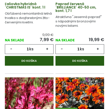
Ľaliovka hybridná
Papraď červená
´CHRISTMAS IS´ kont. 1 l
´BRILLIANCE´ 40-50 cm,
kont. 1,7 l
Obľúbená remontantná letná
Atraktívna "Jesenná papraď"
trvalka s dvojfarebnými žlto-
s nápadnými bronzovými
červenými kvetmi.
novými listami.
9,99 €
7,99
€
19,99
€
NA SKLADE
NA SKLADE
-
ks
+
-
ks
+
DO KOŠÍKA
DO KOŠÍKA