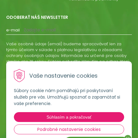
ODOBERAŤ NÁŠ NEWSLETTER
e-mail
Vaše osobné údaje (email) budeme spracovávať len za
týmto účelom v súlade s platnou legislatívou a zásadami
ochrany osobných údajov. Informácie sú určené pre osoby
staršie ako 16 rokov. Súhlas potvrdíte kliknutím na odkaz, ktorý
vám pošleme na váš email. Súhlas môžete kedykoľvek
odvolať písomne, emailom alebo kliknutím na odkaz z
Vaše nastavenie cookies
ktoréhokoľvek informačného emailu.
Súbory cookie nám pomáhajú pri poskytovaní
ODOBERAŤ
služieb pre vás. Umožňujú spoznať a zapamätať si
vaše preferencie.
Lumigreen, s.r.o.
Súhlasím a pokračovať
Hradská 535
966 54 Tekovské Nemce
Podrobné nastavenie cookies