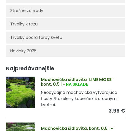
Strešné záhrady
Trvalky k rezu
Trvalky podľa farby kvetu
Novinky 2025
Najpredávanejšie
Machovička šidlovitá ´LIME MOSS´
kont. 0,5 l
-
NA SKLADE
Neobyčajná machovička vytvárajúca
hustý žltozelený koberček s drobnými
kvetmi.
3,99 €
Machovička šidlovitá, kont. 0,5 l
-