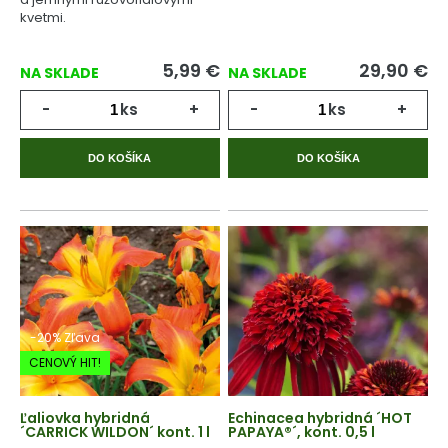
kvetmi.
5,99
€
29,90
€
NA SKLADE
NA SKLADE
-
ks
+
-
ks
+
DO KOŠÍKA
DO KOŠÍKA
-20% Zľava
CENOVÝ HIT!
Ľaliovka hybridná
Echinacea hybridná ´HOT
´CARRICK WILDON´ kont. 1 l
PAPAYA®´, kont. 0,5 l