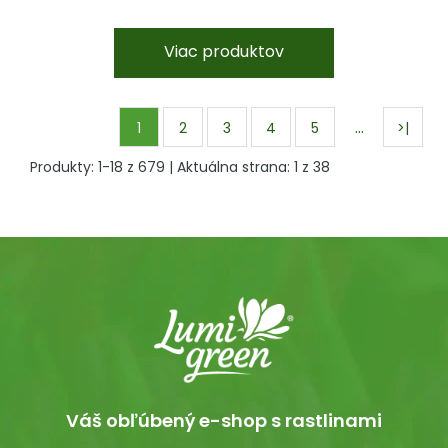
Viac produktov
…
1
2
3
4
5
>|
Produkty:
1
-
18
z
679
| Aktuálna strana:
1
z
38
Váš obľúbený e-shop s rastlinami