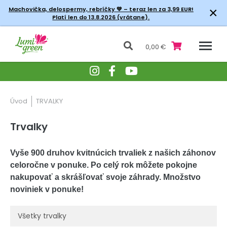
×
Machovička, delospermy, rebríčky
💚 – teraz len za 3,99 EUR!
Platí len do 13.8.2026 (vrátane).
0,00 €
Úvod
TRVALKY
Trvalky
Vyše 900 druhov kvitnúcich trvaliek z našich záhonov
celoročne v ponuke. Po celý rok môžete pokojne
nakupovať a skrášľovať svoje záhrady. Množstvo
noviniek v ponuke!
Všetky trvalky