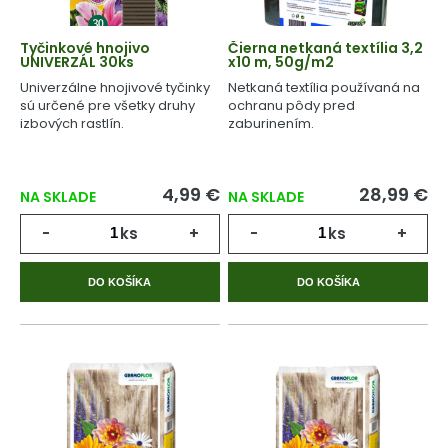
Tyčinkové hnojivo
Čierna netkaná textília 3,2
UNIVERZÁL 30ks
x10 m, 50g/m2
Univerzálne hnojivové tyčinky
Netkaná textília používaná na
sú určené pre všetky druhy
ochranu pôdy pred
izbových rastlín.
zaburinením.
4,99 €
28,99 €
NA SKLADE
NA SKLADE
-
ks
+
-
ks
+
DO KOŠÍKA
DO KOŠÍKA