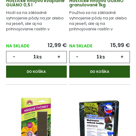
Hoštické hnojivo kvapalné
Hoštické hnojivo GUÁNO
GUÁNO 0,5 l
granulované 1kg
Hodí sa na základné
Používa sa na základné
vyhnojenie pôdy na jar alebo
vyhnojenie pôdy na jar alebo
na jeseň, ale aj na
na jeseň, ale aj na
prihnojovanie rastlín v
prihnojovanie rastlín v
priebehu celého
priebehu celého
vegetačného cyklu.
vegetačného cyklu.
12,99 €
15,99 €
NA SKLADE
NA SKLADE
-
ks
+
-
ks
+
DO KOŠÍKA
DO KOŠÍKA