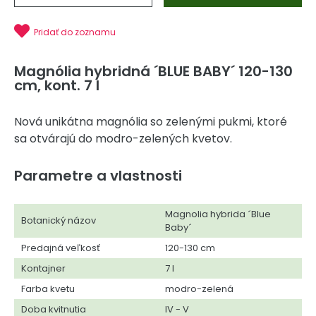
Pridať do zoznamu
Magnólia hybridná ´BLUE BABY´ 120-130
cm, kont. 7 l
Nová unikátna magnólia so zelenými pukmi, ktoré
sa otvárajú do modro-zelených kvetov.
Parametre a vlastnosti
Magnolia hybrida ´Blue
Botanický názov
Baby´
Predajná veľkosť
120-130 cm
Kontajner
7 l
Farba kvetu
modro-zelená
Doba kvitnutia
IV - V