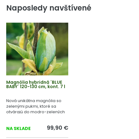
Naposledy navštívené
Magnólia hybridná ´BLUE
BABY´ 120-130 cm, kont. 7 l
Nová unikátna magnólia so
zelenými pukmi, ktoré sa
otvárajú do modro-zelených
kvetov.
99,90 €
NA SKLADE