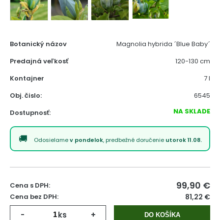
Botanický názov
Magnolia hybrida ´Blue Baby´
Predajná veľkosť
120-130 cm
Kontajner
7 l
Obj. čislo:
6545
NA SKLADE
Dostupnosť:
Odosielame
v pondelok
, predbežné doručenie
utorok 11.08.
99,90
€
Cena s DPH:
Cena bez DPH:
81,22 €
-
ks
+
DO KOŠÍKA