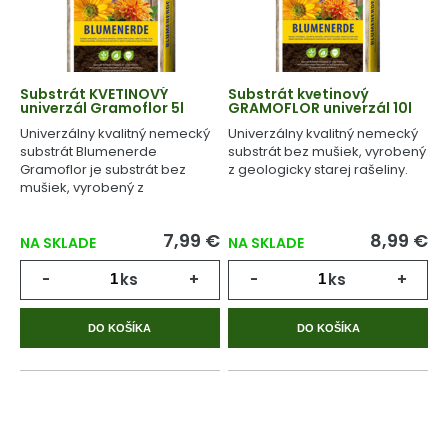
Substrát KVETINOVÝ
Substrát kvetinový
univerzál Gramoflor 5l
GRAMOFLOR univerzál 10l
Univerzálny kvalitný nemecký
Univerzálny kvalitný nemecký
substrát Blumenerde
substrát bez mušiek, vyrobený
Gramoflor je substrát bez
z geologicky starej rašeliny.
mušiek, vyrobený z
geologicky starej rašeliny.
7,99 €
8,99 €
NA SKLADE
NA SKLADE
-
ks
+
-
ks
+
DO KOŠÍKA
DO KOŠÍKA