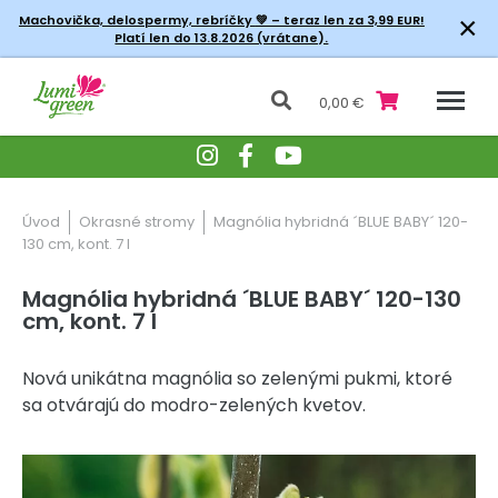
×
Machovička, delospermy, rebríčky
💚 – teraz len za 3,99 EUR!
Platí len do 13.8.2026 (vrátane).
0,00 €
Úvod
Okrasné stromy
Magnólia hybridná ´BLUE BABY´ 120-
130 cm, kont. 7 l
Magnólia hybridná ´BLUE BABY´ 120-130
cm, kont. 7 l
Nová unikátna magnólia so zelenými pukmi, ktoré
sa otvárajú do modro-zelených kvetov.