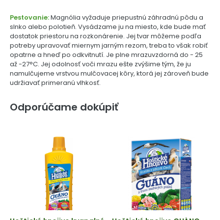
Pestovanie:
Magnólia vyžaduje priepustnú záhradnú pôdu a
slnko alebo polotieň. Vysádzame ju na miesto, kde bude mať
dostatok priestoru na rozkonárenie. Jej tvar môžeme podľa
potreby upravovať miernym jarným rezom, treba to však robiť
opatrne a hneď po odkvitnutí. Je plne mrazuvzdorná do - 25
až -27°C. Jej odolnosť voči mrazu ešte zvýšime tým, že ju
namulčujeme vrstvou mulčovacej kôry, ktorá jej zároveň bude
udržiavať primeranú vlhkosť.
Odporúčame dokúpiť