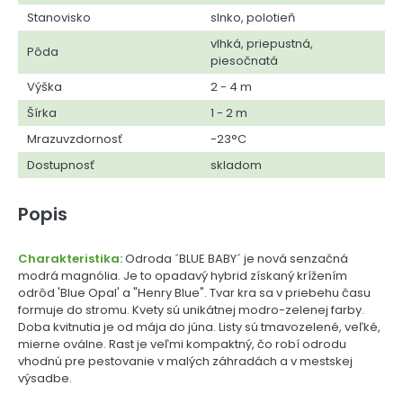
Stanovisko
slnko, polotieň
vlhká, priepustná,
Pôda
piesočnatá
Výška
2 - 4 m
Šírka
1 - 2 m
Mrazuvzdornosť
-23°C
Dostupnosť
skladom
Popis
Charakteristika:
Odroda ´BLUE BABY´ je nová senzačná
modrá magnólia. Je to opadavý hybrid získaný krížením
odrôd 'Blue Opal' a "Henry Blue". Tvar kra sa v priebehu času
formuje do stromu. Kvety sú unikátnej modro-zelenej farby.
Doba kvitnutia je od mája do júna. Listy sú tmavozelené, veľké,
mierne oválne. Rast je veľmi kompaktný, čo robí odrodu
vhodnú pre pestovanie v malých záhradách a v mestskej
výsadbe.