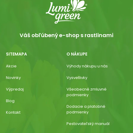
Váš obľúbený e-shop s rastlinami
SITEMAPA
O NÁKUPE
Akcie
Výhody nákupu u nás
Novinky
Vysvetlivky
Výpredaj
Všeobecné zmluvné
podmienky
Blog
Dodacie a platobné
podmienky
Kontakt
Pestovateľský manuál