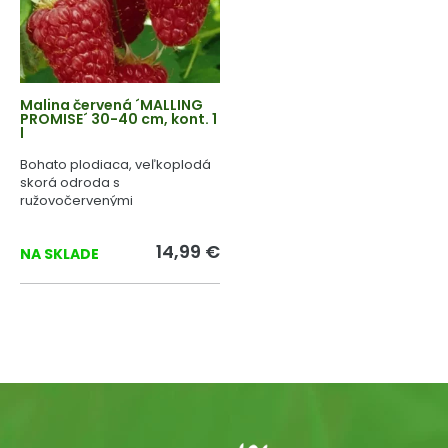
Malina červená ´MALLING
PROMISE´ 30-40 cm, kont. 1
l
Bohato plodiaca, veľkoplodá
skorá odroda s
ružovočervenými
aromatickými plodmi.
14,99 €
NA SKLADE