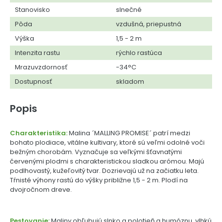
Stanovisko
slnečné
Pôda
vzdušná, priepustná
Výška
1,5 - 2 m
Intenzita rastu
rýchlo rastúca
Mrazuvzdornosť
-34°C
Dostupnosť
skladom
Popis
Charakteristika:
Malina ´MALLING PROMISE´ patrí medzi
bohato plodiace, vitálne kultivary, ktoré sú veľmi odolné voči
bežným chorobám. Vyznačuje sa veľkými šťavnatými
červenými plodmi s charakteristickou sladkou arómou. Majú
podlhovastý, kužeľovitý tvar. Dozrievajú už na začiatku leta.
Tŕnisté výhony rastú do výšky približne 1,5 - 2 m. Plodí na
dvojročnom dreve.
Pestovanie:
Maliny obľubujú slnko a polotieň a humóznu, vlhkú