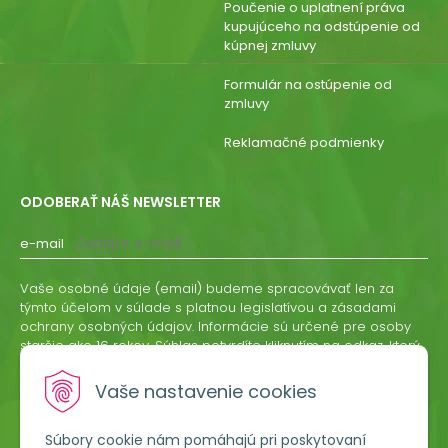
Poučenie o uplatnení práva
kupujúceho na odstúpenie od
kúpnej zmluvy
Formulár na ostúpenie od
zmluvy
Reklamačné podmienky
ODOBERAŤ NÁŠ NEWSLETTER
e-mail
Vaše osobné údaje (email) budeme spracovávať len za
týmto účelom v súlade s platnou legislatívou a zásadami
ochrany osobných údajov. Informácie sú určené pre osoby
staršie ako 16 rokov. Súhlas potvrdíte kliknutím na odkaz, ktorý
vám pošleme na váš email. Súhlas môžete kedykoľvek
odvolať písomne, emailom alebo kliknutím na odkaz z
Vaše nastavenie cookies
ktoréhokoľvek informačného emailu.
Súbory cookie nám pomáhajú pri poskytovaní