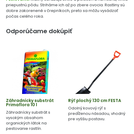
priepustnú pôdu. Striháme ich až po zbere ovocia. Rastliny sú
dobre zakorenené v črepníkoch, preto sa môžu vysádzať
počas celého roka.
Odporúčame dokúpiť
Záhradnícky substrát
Rýľ plochý 130 cm FESTA
Primaflora 10 l
Odolný kovový rýľ s
Záhradnícky substrát s
predĺženou násadou, vhodný
vysokým obsahom
pre vyššiu postavu.
organických látok na
pestovanie rastlín.