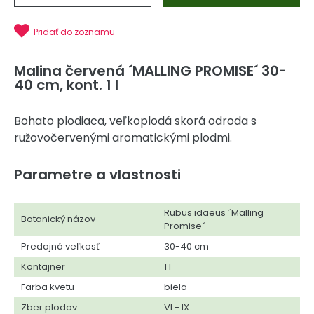
Pridať do zoznamu
Malina červená ´MALLING PROMISE´ 30-
40 cm, kont. 1 l
Bohato plodiaca, veľkoplodá skorá odroda s
ružovočervenými aromatickými plodmi.
Parametre a vlastnosti
Rubus idaeus ´Malling
Botanický názov
Promise´
Predajná veľkosť
30-40 cm
Kontajner
1 l
Farba kvetu
biela
Zber plodov
VI - IX