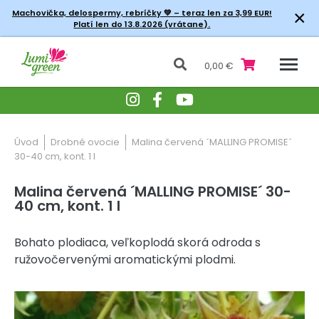
×
Machovička, delospermy, rebríčky
💚 – teraz len za 3,99 EUR!
Platí len do 13.8.2026 (vrátane).
0,00 €
Úvod
Drobné ovocie
Malina červená ´MALLING PROMISE´
30-40 cm, kont. 1 l
Malina červená ´MALLING PROMISE´ 30-
40 cm, kont. 1 l
Bohato plodiaca, veľkoplodá skorá odroda s
ružovočervenými aromatickými plodmi.