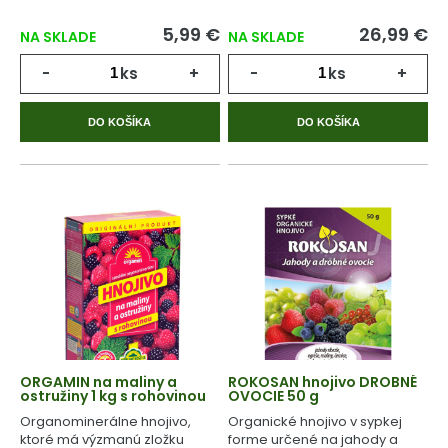
5,99 €
26,99 €
NA SKLADE
NA SKLADE
-
ks
+
-
ks
+
DO KOŠÍKA
DO KOŠÍKA
ORGAMIN na maliny a
ROKOSAN hnojivo DROBNÉ
ostružiny 1 kg s rohovinou
OVOCIE 50 g
Organominerálne hnojivo,
Organické hnojivo v sypkej
ktoré má výzmanú zložku
forme určené na jahody a