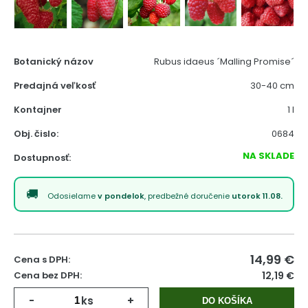
Botanický názov
Rubus idaeus ´Malling Promise´
Predajná veľkosť
30-40 cm
Kontajner
1 l
Obj. čislo:
0684
NA SKLADE
Dostupnosť:
Odosielame
v pondelok
, predbežné doručenie
utorok 11.08.
14,99
€
Cena s DPH:
Cena bez DPH:
12,19 €
-
ks
+
DO KOŠÍKA