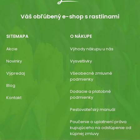
Váš obľúbený e-shop s rastlinami
SITEMAPA
O NÁKUPE
Akcie
Výhody nákupu u nás
Novinky
Vysvetlivky
Výpredaj
Všeobecné zmluvné
podmienky
Blog
Dodacie a platobné
podmienky
Kontakt
Pestovateľský manuál
Poučenie o uplatnení práva
kupujúceho na odstúpenie od
kúpnej zmluvy