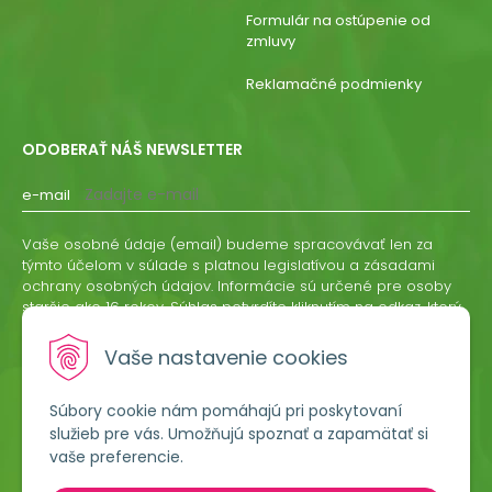
Formulár na ostúpenie od
zmluvy
Reklamačné podmienky
ODOBERAŤ NÁŠ NEWSLETTER
e-mail
Vaše osobné údaje (email) budeme spracovávať len za
týmto účelom v súlade s platnou legislatívou a zásadami
ochrany osobných údajov. Informácie sú určené pre osoby
staršie ako 16 rokov. Súhlas potvrdíte kliknutím na odkaz, ktorý
vám pošleme na váš email. Súhlas môžete kedykoľvek
odvolať písomne, emailom alebo kliknutím na odkaz z
Vaše nastavenie cookies
ktoréhokoľvek informačného emailu.
Súbory cookie nám pomáhajú pri poskytovaní
ODOBERAŤ
služieb pre vás. Umožňujú spoznať a zapamätať si
vaše preferencie.