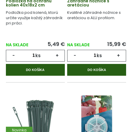
Podložka na ochranu
Záhradné nožnice s
kolien 40x18x2 cm
aretáciou
Podložka pod kolená, ktorú
Kvalitné záhradné nožnice s
určite využije každý záhradník
aretáciou a ALU profilom.
pri práci.
5,49 €
15,99 €
NA SKLADE
NA SKLADE
-
ks
+
-
ks
+
DO KOŠÍKA
DO KOŠÍKA
Novinka