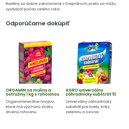
Rastliny sú dobre zakorenené v črepníkoch, preto sa môžu
vysádzať počas celého roka.
Odporúčame dokúpiť
ORGAMIN na maliny a
AGRO univerzálny
ostružiny 1 kg s rohovinou
záhradnícky substrát 5l
Organominerálne hnojivo,
Univerzálny záhradnícky
ktoré má výzmanú zložku
substrát pre kvety, kríky,
drvenú rohovinu.
zeleninu a ovocie.