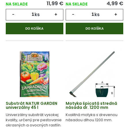
11,99 €
4,99 €
NA SKLADE
NA SKLADE
-
ks
+
-
ks
+
DO KOŠÍKA
DO KOŠÍKA
Substrát NATUR GARDEN
Motyka špicatá stredná
univerzálny 45 l
násada dr. 1200 mm
Univerzálny substrát vysokej
Kvalitná motyka s drevenou
kvality, určený pre pestovanie
násadou dlhou 1200 mm.
okrasných a ovocných rastlín.