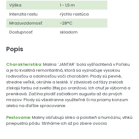
Výška
1 - 1,5 m
Intenzita rastu
rýchlo rastúca
Mrazuvzdornosť
-28°C
Dostupnosť
skladom
Popis
Charakteristika:
Malina ´JANTAR´ bola vyšľachtená v Poľsku
a je to kvalitná remontantná, ktorá sa vyznačuje vysokou
rodivosťou a odolnosťou voči chorobám. Plody sú pevné,
stredne veľké, okrúhle a lesklé. V závislosti od fázy zrelosti
získajú farbu od svetlo žltej po oranžovú. Ich chuť je výborná a
prenikavá. Začína plodiť začiatkom augusta až do prvých
mrazov. Plody sú všestranne využiteľné či na priamy konzum
alebo na ďaľšie spracovanie.
Pestovanie:
Maliny obľubujú slnko a polotieň a humóznu, vlhkú
priepustnú pôdu. Striháme ich až po zbere ovocia.