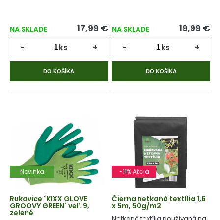
17,99 €
19,99 €
NA SKLADE
NA SKLADE
-
ks
+
-
ks
+
DO KOŠÍKA
DO KOŠÍKA
Novinka
-11% Akcia
Rukavice ´KIXX GLOVE
Čierna netkaná textília 1,6
GROOVY GREEN´ veľ. 9,
x 5m, 50g/m2
zelené
Netkaná textília používaná na