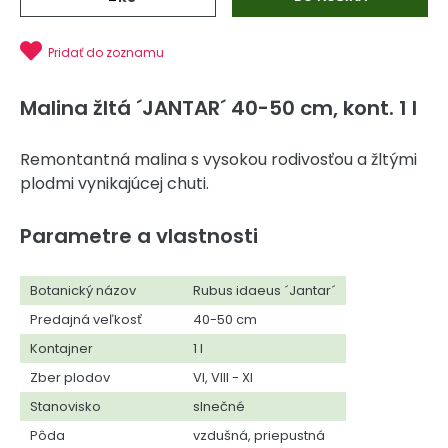
Pridať do zoznamu
Malina žltá ´JANTAR´ 40-50 cm, kont. 1 l
Remontantná malina s vysokou rodivosťou a žltými
plodmi vynikajúcej chuti.
Parametre a vlastnosti
Botanický názov
Rubus idaeus ´Jantar´
Predajná veľkosť
40-50 cm
Kontajner
1 l
Zber plodov
VI, VIII - XI
Stanovisko
slnečné
Pôda
vzdušná, priepustná