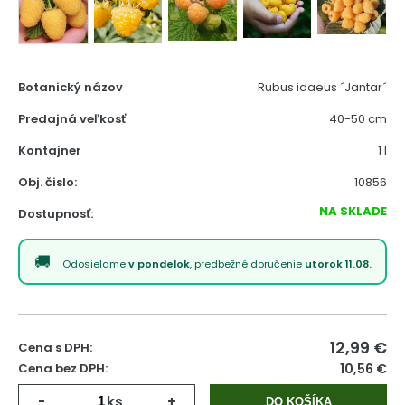
Botanický názov
Rubus idaeus ´Jantar´
Predajná veľkosť
40-50 cm
Kontajner
1 l
Obj. čislo:
10856
NA SKLADE
Dostupnosť:
Odosielame
v pondelok
, predbežné doručenie
utorok 11.08.
12,99
€
Cena s DPH:
Cena bez DPH:
10,56 €
-
ks
+
DO KOŠÍKA