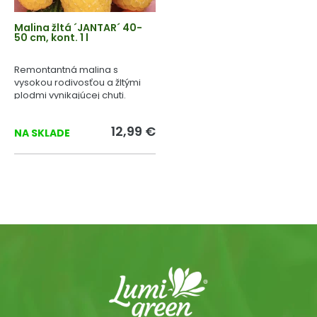
Malina žltá ´JANTAR´ 40-
50 cm, kont. 1 l
Remontantná malina s
vysokou rodivosťou a žltými
plodmi vynikajúcej chuti.
12,99 €
NA SKLADE