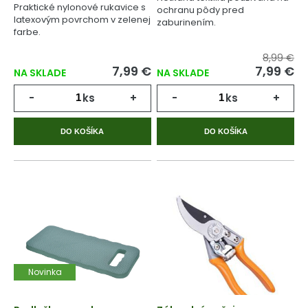
Praktické nylonové rukavice s
ochranu pôdy pred
latexovým povrchom v zelenej
zaburinením.
farbe.
8,99 €
7,99 €
7,99 €
NA SKLADE
NA SKLADE
-
ks
+
-
ks
+
DO KOŠÍKA
DO KOŠÍKA
Novinka