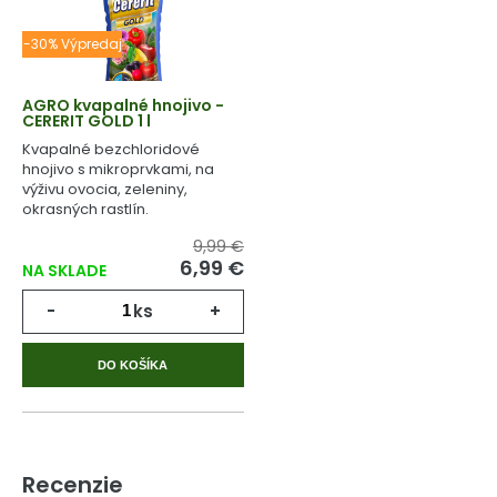
-30% Výpredaj
AGRO kvapalné hnojivo -
CERERIT GOLD 1 l
Kvapalné bezchloridové
hnojivo s mikroprvkami, na
výživu ovocia, zeleniny,
okrasných rastlín.
9,99 €
6,99 €
NA SKLADE
-
ks
+
DO KOŠÍKA
Recenzie