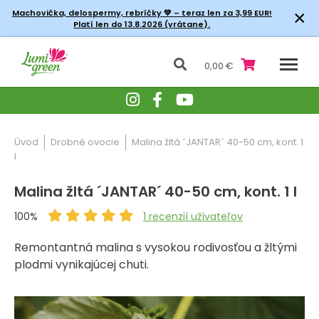
×
Machovička, delospermy, rebríčky
💚 – teraz len za 3,99 EUR!
Platí len do 13.8.2026 (vrátane).
0,00 €
Úvod
Drobné ovocie
Malina žltá ´JANTAR´ 40-50 cm, kont. 1
l
Malina žltá ´JANTAR´ 40-50 cm, kont. 1 l
100%
1
recenzií užívateľov
Remontantná malina s vysokou rodivosťou a žltými
plodmi vynikajúcej chuti.