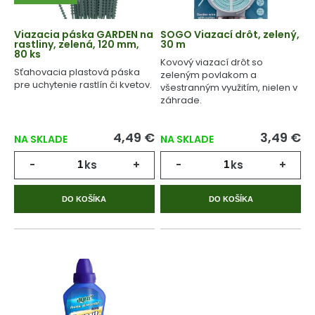
Viazacia páska GARDEN na
SOGO Viazací drôt, zelený,
rastliny, zelená, 120 mm,
30 m
80 ks
Kovový viazací drôt so
Sťahovacia plastová páska
zeleným povlakom a
pre uchytenie rastlín či kvetov.
všestranným využitím, nielen v
záhrade.
4,49 €
3,49 €
NA SKLADE
NA SKLADE
-
ks
+
-
ks
+
DO KOŠÍKA
DO KOŠÍKA