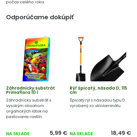
počas celého roka.
Odporúčame dokúpiť
Záhradnícky substrát
Rýľ špicatý, násada D, 115
Primaflora 10 l
cm
Záhradnícky substrát s
Špicatý rýl s násadou typu D
vysokým obsahom
vyrobený zo sklolaminátu.
organických látok na
pestovanie rastlín.
5,99 €
18,49 €
NA SKLADE
NA SKLADE