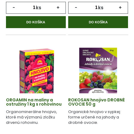
-
ks
+
-
ks
+
DO KOŠÍKA
DO KOŠÍKA
ORGAMIN na maliny a
ROKOSAN hnojivo DROBNÉ
ostružiny 1 kg s rohovinou
OVOCIE 50 g
Organominerálne hnojivo,
Organické hnojivo v sypkej
ktoré má výzmanú zložku
forme určené na jahody a
drvenú rohovinu.
drobné ovocie.