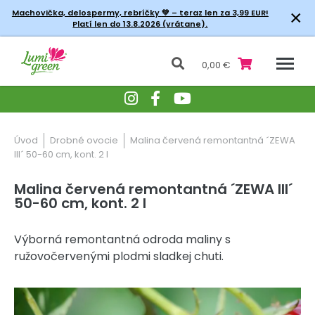
×
Machovička, delospermy, rebríčky
💚 – teraz len za 3,99 EUR!
Platí len do 13.8.2026 (vrátane).
0,00 €
Úvod
Drobné ovocie
Malina červená remontantná ´ZEWA
III´ 50-60 cm, kont. 2 l
Malina červená remontantná ´ZEWA III´
50-60 cm, kont. 2 l
Výborná remontantná odroda maliny s
ružovočervenými plodmi sladkej chuti.