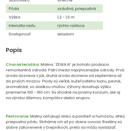
Stanovisko
slnečné
Pôda
vzdušná, priepustná
Výška
1,2 - 1,5 m
Intenzita rastu
rýchlo rastúca
Dostupnosť
skladom
Popis
Charakteristika:
Malina ´ZEWA III´ je bohato plodiaca
remontantná odroda. Patrí medzi najvýnosnejšie odrody. Prvá
úroda dozrieva v júli, druhá úroda dozrieva od septembra až
do prvých mrazov. Plody sú veľké, kužeľovitého tvaru, pevné,
aromatické, so sladkou chuťou. Výhony dosahujú výšku
priemerne 100 - 160 cm. Sú vhodné na priamy konzum, ale aj
na výrobu džemov, kompótov alebo sirupov.
Pestovanie:
Maliny obľubujú slnko a polotieň a humóznu, vlhkú
priepustnú pôdu. Striháme ich až po zbere ovocia. Rastliny sú
dobre zakorenené v črepníkoch, preto sa môžu vysádzať