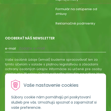
Formulár na ostúpenie od
zmluvy
Reklamačné podmienky
ODOBERAŤ NÁŠ NEWSLETTER
e-mail
Vaše osobné údaje (email) budeme spracovávať len za
týmto účelom v súlade s platnou legislatívou a zásadami
ochrany osobných údajov. Informácie sú určené pre osoby
staršie ako 16 rokov. Súhlas potvrdíte kliknutím na odkaz, ktorý
vám pošleme na váš email. Súhlas môžete kedykoľvek
odvolať písomne, emailom alebo kliknutím na odkaz z
Vaše nastavenie cookies
ktoréhokoľvek informačného emailu.
Súbory cookie nám pomáhajú pri poskytovaní
ODOBERAŤ
služieb pre vás. Umožňujú spoznať a zapamätať si
vaše preferencie.