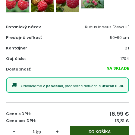
Botanický názov
Rubus idaeus ´Zeva III´
Predajná veľkosť
50-60 cm
Kontajner
2 l
Obj. čislo:
1704
NA SKLADE
Dostupnosť:
Odosielame
v pondelok
, predbežné doručenie
utorok 11.08.
16,99
€
Cena s DPH:
Cena bez DPH:
13,81 €
-
ks
+
DO KOŠÍKA