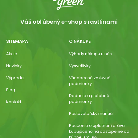
Váš obľúbený e-shop s rastlinami
SITEMAPA
O NÁKUPE
Akcie
Výhody nákupu u nás
Novinky
Vysvetlivky
Výpredaj
Všeobecné zmluvné
podmienky
Blog
Dodacie a platobné
podmienky
Kontakt
Pestovateľský manuál
Poučenie o uplatnení práva
kupujúceho na odstúpenie od
kúpnej zmluvy