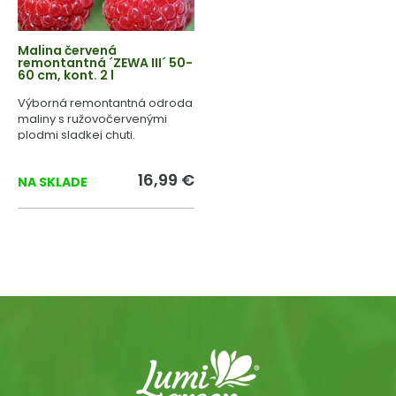
Malina červená
remontantná ´ZEWA III´ 50-
60 cm, kont. 2 l
Výborná remontantná odroda
maliny s ružovočervenými
plodmi sladkej chuti.
16,99 €
NA SKLADE