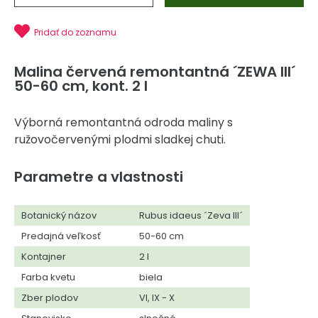
Pridať do zoznamu
Malina červená remontantná ´ZEWA III´
50-60 cm, kont. 2 l
Výborná remontantná odroda maliny s
ružovočervenými plodmi sladkej chuti.
Parametre a vlastnosti
Botanický názov
Rubus idaeus ´Zeva III´
Predajná veľkosť
50-60 cm
Kontajner
2 l
Farba kvetu
biela
Zber plodov
VI, IX - X