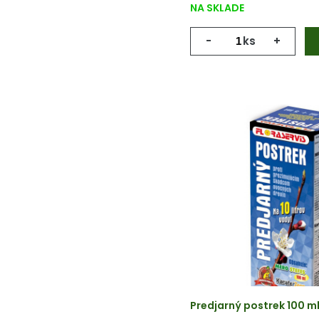
NA SKLADE
-
ks
+
Predjarný postrek 100 m