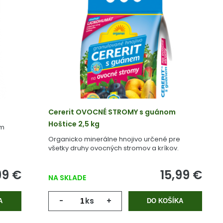
l
Cererit OVOCNÉ STROMY s guánom
Hoštice 2,5 kg
om
Organicko minerálne hnojivo určené pre
všetky druhy ovocných stromov a kríkov.
99 €
15,99 €
NA SKLADE
-
ks
+
A
DO KOŠÍKA