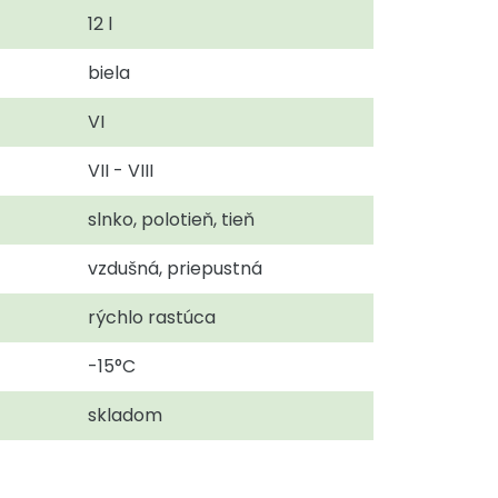
12 l
biela
VI
VII - VIII
slnko, polotieň, tieň
vzdušná, priepustná
rýchlo rastúca
-15°C
skladom