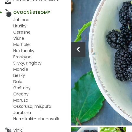
OVOCNÉ STROMY
Jablone
Hrušky
Čerešne
Višne
Marhule
Nektarinky
Broskyne
Slivky, ringloty
Mandle
Liesky
Dula
Gaštany
Orechy
Moruša
Oskoruša, mišpuľa
Jarabina
Hurmikaki - ebenovník
Vinič