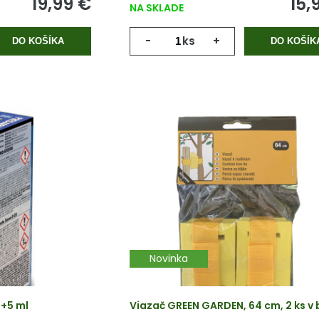
19,99 €
15,
NA SKLADE
-
ks
+
DO KOŠÍKA
DO KOŠÍK
Novinka
l+5 ml
Viazač GREEN GARDEN, 64 cm, 2 ks v 