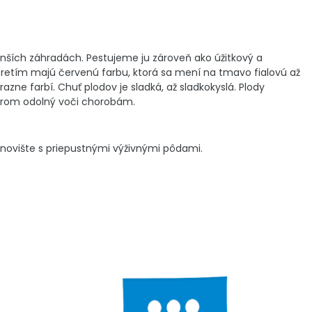
menších záhradách. Pestujeme ju zároveň ako úžitkový a
zretím majú červenú farbu, ktorá sa mení na tmavo fialovú až
azne farbí. Chuť plodov je sladká, až sladkokyslá. Plody
 strom odolný voči chorobám.
novište s priepustnými výživnými pôdami.