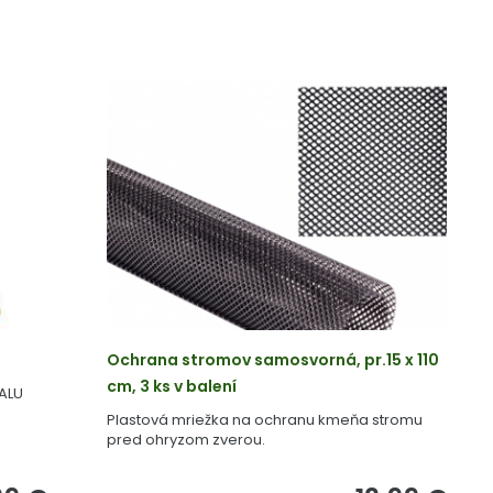
Ochrana stromov samosvorná, pr.15 x 110
cm, 3 ks v balení
 ALU
Plastová mriežka na ochranu kmeňa stromu
pred ohryzom zverou.