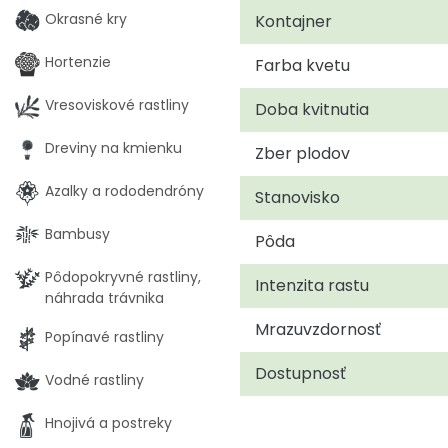
Okrasné kry
Kontajner
Hortenzie
Farba kvetu
Vresoviskové rastliny
Doba kvitnutia
Dreviny na kmienku
Zber plodov
Azalky a rododendróny
Stanovisko
Bambusy
Pôda
Pôdopokryvné rastliny,
Intenzita rastu
náhrada trávnika
Mrazuvzdornosť
Popínavé rastliny
Dostupnosť
Vodné rastliny
Hnojivá a postreky