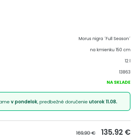
Morus nigra ´Full Season´
na kmienku 150 cm
12 l
13863
NA SKLADE
lame
v pondelok
, predbežné doručenie
utorok 11.08.
135,92
€
169,90 €