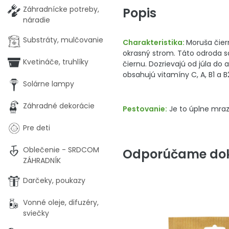
Záhradnícke potreby,
Popis
náradie
Substráty, mulčovanie
Charakteristika:
Moruša čier
okrasný strom. Táto odroda s
Kvetináče, truhlíky
čiernu. Dozrievajú od júla do 
obsahujú vitamíny C, A, B1 a 
Solárne lampy
Záhradné dekorácie
Pestovanie:
Je to úplne mraz
Pre deti
Oblečenie - SRDCOM
Odporúčame dok
ZÁHRADNÍK
Darčeky, poukazy
Vonné oleje, difuzéry,
sviečky