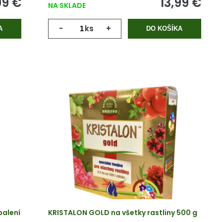
99 €
13,99 €
NA SKLADE
-
ks
+
A
DO KOŠÍKA
balení
KRISTALON GOLD na všetky rastliny 500 g