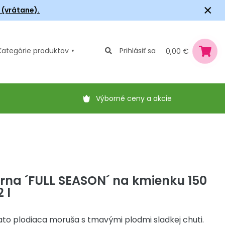
×
6 (vrátane).
Kategórie
produktov
Prihlásiť sa
0,00 €
Výborné ceny a akcie
rna ´FULL SEASON´ na kmienku 150
 l
o plodiaca moruša s tmavými plodmi sladkej chuti.