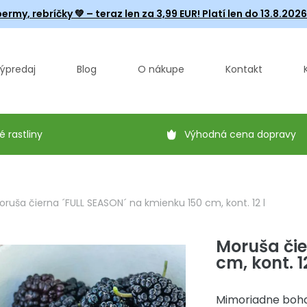
ermy, rebríčky
💚 – teraz len za 3,99 EUR! Platí len do 13.8.202
ýpredaj
Blog
O nákupe
Kontakt
é rastliny
Výhodná cena dopravy
oruša čierna ´FULL SEASON´ na kmienku 150 cm, kont. 12 l
Moruša čie
cm, kont. 12
Mimoriadne bohat