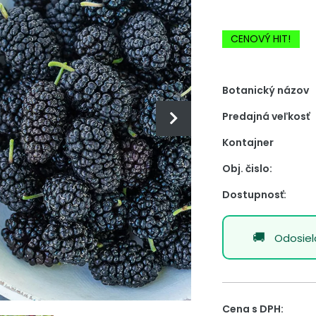
-20% Zľava
CENOVÝ HIT!
Botanický názov
Predajná veľkosť
Kontajner
Obj. čislo:
Dostupnosť:
Odosie
Cena s DPH: