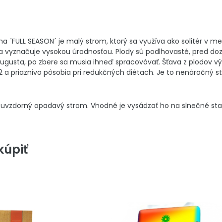
na ´FULL SEASON´ je malý strom, ktorý sa využíva ako solitér v 
a vyznačuje vysokou úrodnosťou. Plody sú podlhovasté, pred do
augusta, po zbere sa musia ihneď spracovávať. Šťava z plodov výr
B2 a priaznivo pôsobia pri redukčných diétach. Je to nenáročný
uvzdorný opadavý strom. Vhodné je vysádzať ho na slnečné sta
úpiť