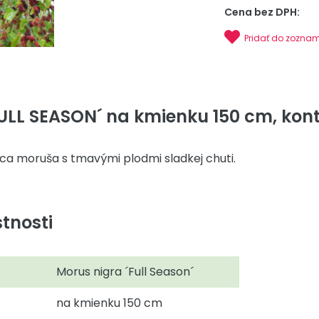
Cena bez DPH:
Pridať do zozna
ULL SEASON´ na kmienku 150 cm, kont. 
a moruša s tmavými plodmi sladkej chuti.
tnosti
Morus nigra ´Full Season´
na kmienku 150 cm