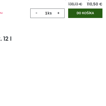
138,13 €
110,50 €
mu
-
ks
+
DO KOŠÍKA
12 l