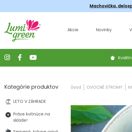
Machovička, delosp
Akcie
Novinky
V
Kvalitn
Kategórie produktov
Úvod
OVOCNÉ STROMY
M
LETO V ZÁHRADE
Práve kvitnúce na
sklade!
Semená, trávne osivá