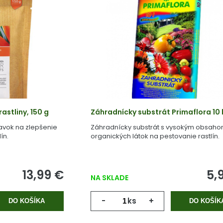
astliny, 150 g
Záhradnícky substrát Primaflora 10 
avok na zlepšenie
Záhradnícky substrát s vysokým obsah
ín.
organických látok na pestovanie rastlín.
13,99 €
5,
NA SKLADE
-
ks
+
DO KOŠÍKA
DO KOŠÍK