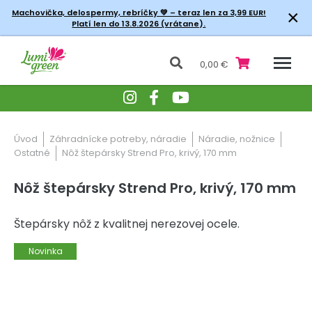
×
Machovička, delospermy, rebríčky
💚 – teraz len za 3,99 EUR!
Platí len do 13.8.2026 (vrátane).
0,00 €
Úvod
Záhradnícke potreby, náradie
Náradie, nožnice
Ostatné
Nôž štepársky Strend Pro, krivý, 170 mm
Nôž štepársky Strend Pro, krivý, 170 mm
Štepársky nôž z kvalitnej nerezovej ocele.
Novinka