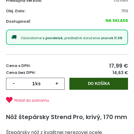
Predajná veľkosť
170 mm
Obj. čislo:
7113
NA SKLADE
Dostupnosť:
Odosielame
v pondelok
, predbežné doručenie
utorok 11.08.
17,99
€
Cena s DPH:
Cena bez DPH:
14,63 €
-
ks
+
DO KOŠÍKA
Pridať do zoznamu
Nôž štepársky Strend Pro, krivý, 170 mm
Štepársky nôž z kvalitnej nerezovej ocele.