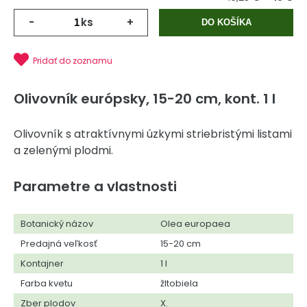
-
ks
+
DO KOŠÍKA
Pridať do zoznamu
Olivovník európsky, 15-20 cm, kont. 1 l
Olivovník s atraktívnymi úzkymi striebristými listami
a zelenými plodmi.
Parametre a vlastnosti
Botanický názov
Olea europaea
Predajná veľkosť
15-20 cm
Kontajner
1 l
Farba kvetu
žltobiela
Zber plodov
X.