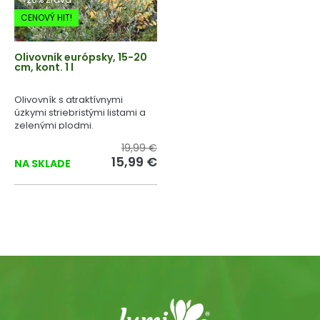
CENOVÝ HIT!
Olivovník európsky, 15-20
cm, kont. 1 l
Olivovník s atraktívnymi
úzkymi striebristými listami a
zelenými plodmi.
19,99 €
15,99 €
NA SKLADE