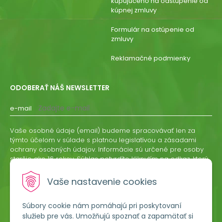
kupujúceho na odstúpenie od
kúpnej zmluvy
Formulár na ostúpenie od
zmluvy
Reklamačné podmienky
ODOBERAŤ NÁŠ NEWSLETTER
e-mail
Vaše osobné údaje (email) budeme spracovávať len za
týmto účelom v súlade s platnou legislatívou a zásadami
ochrany osobných údajov. Informácie sú určené pre osoby
staršie ako 16 rokov. Súhlas potvrdíte kliknutím na odkaz, ktorý
vám pošleme na váš email. Súhlas môžete kedykoľvek
odvolať písomne, emailom alebo kliknutím na odkaz z
Vaše nastavenie cookies
ktoréhokoľvek informačného emailu.
Súbory cookie nám pomáhajú pri poskytovaní
ODOBERAŤ
služieb pre vás. Umožňujú spoznať a zapamätať si