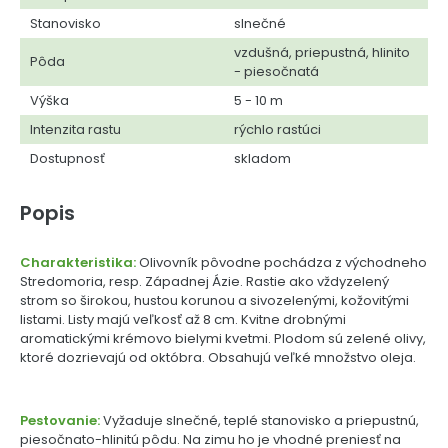
Stanovisko
slnečné
vzdušná, priepustná, hlinito
Pôda
- piesočnatá
Výška
5 - 10 m
Intenzita rastu
rýchlo rastúci
Dostupnosť
skladom
Popis
Charakteristika:
Olivovník pôvodne pochádza z východneho
Stredomoria, resp. Západnej Ázie. Rastie ako vždyzelený
strom so širokou, hustou korunou a sivozelenými, kožovitými
listami. Listy majú veľkosť až 8 cm. Kvitne drobnými
aromatickými krémovo bielymi kvetmi. Plodom sú zelené olivy,
ktoré dozrievajú od októbra. Obsahujú veľké množstvo oleja.
Pestovanie:
Vyžaduje slnečné, teplé stanovisko a priepustnú,
piesočnato-hlinitú pôdu. Na zimu ho je vhodné preniesť na