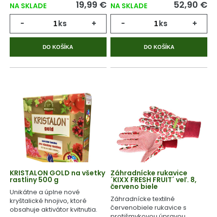
19,99 €
52,90 €
NA SKLADE
NA SKLADE
-
ks
+
-
ks
+
DO KOŠÍKA
DO KOŠÍKA
KRISTALON GOLD na všetky
Záhradnícke rukavice
rastliny 500 g
´KIXX FRESH FRUIT´ veľ. 8,
červeno biele
Unikátne a úplne nové
Záhradnícke textilné
kryštalické hnojivo, ktoré
červenobiele rukavice s
obsahuje aktivátor kvitnutia.
protišmykovou úpravou.