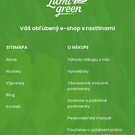
Váš obľúbený e-shop s rastlinami
SITEMAPA
O NÁKUPE
Akcie
Výhody nákupu u nás
Novinky
Vysvetlivky
Výpredaj
Všeobecné zmluvné
podmienky
Blog
Dodacie a platobné
podmienky
Kontakt
Pestovateľský manuál
Poučenie o uplatnení práva