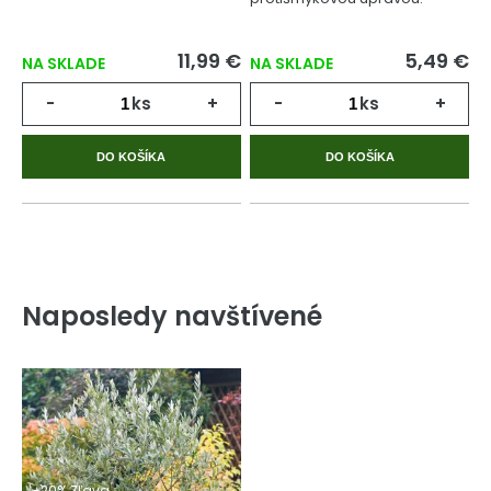
11,99 €
5,49 €
NA SKLADE
NA SKLADE
-
ks
+
-
ks
+
DO KOŠÍKA
DO KOŠÍKA
Naposledy navštívené
-20% Zľava