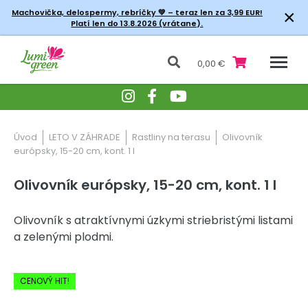
×
Machovička, delospermy, rebríčky
💚 – teraz len za 3,99 EUR!
Platí len do 13.8.2026 (vrátane).
0,00 €
Úvod
LETO V ZÁHRADE
Rastliny na terasu
Olivovník
európsky, 15-20 cm, kont. 1 l
Olivovník európsky, 15-20 cm, kont. 1 l
Olivovník s atraktívnymi úzkymi striebristými listami
a zelenými plodmi.
-20% Zľava
CENOVÝ HIT!