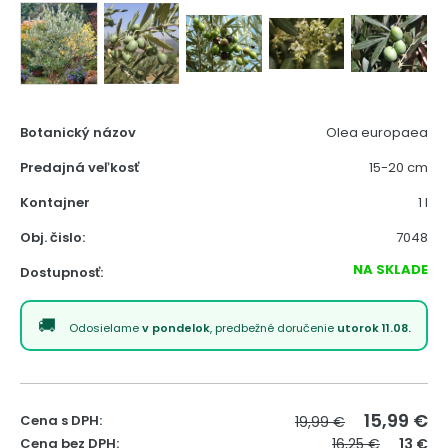
Botanický názov
Olea europaea
Predajná veľkosť
15-20 cm
Kontajner
1 l
Obj. čislo:
7048
NA SKLADE
Dostupnosť:
Odosielame
v pondelok
, predbežné doručenie
utorok 11.08.
15,99
€
Cena s DPH:
19,99 €
Cena bez DPH:
16,25 €
13 €