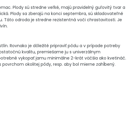
temac. Plody sú stredne veľké, majú pravidelný guľovitý tvar a
ická. Plody sa zberajú na konci septembra, sú skladovateľné
. Táto odroda je stredne rezistentná voči chrastavitosti. Je
vín.
tlín. Rovnako je dôležité pripraviť pôdu a v prípade potreby
ostatočnú kvalitu, premiešame ju s univerzálnym
e potrebné vykopať jamu minimálne 2-krát väčšia ako kvetináč.
s povrchom okolitej pôdy, resp. aby bol mierne zahĺbený.