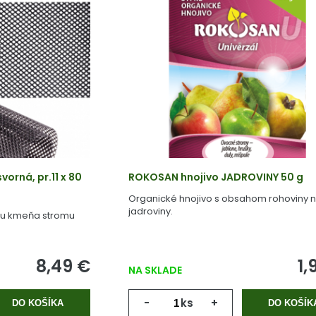
rná, pr.11 x 80
ROKOSAN hnojivo JADROVINY 50 g
Organické hnojivo s obsahom rohoviny 
jadroviny.
nu kmeňa stromu
8,49 €
1,
NA SKLADE
-
ks
+
DO KOŠÍKA
DO KOŠÍK