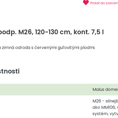
Pridať do zozna
odp. M26, 120-130 cm, kont. 7,5 l
 zimná odroda s červenými guľovitými plodmi.
tnosti
Malus domes
M26 - silnej
ako MM106, 
systém, vytv