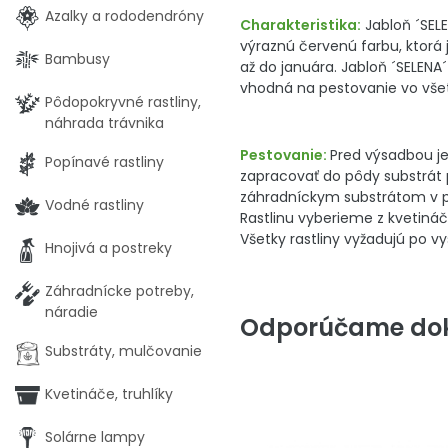
Azalky a rododendróny
Charakteristika:
Jabloň ´SELE
výraznú červenú farbu, ktorá 
Bambusy
až do januára. Jabloň ´SELENA
vhodná na pestovanie vo všet
Pôdopokryvné rastliny,
náhrada trávnika
Pestovanie:
Pred výsadbou je 
Popínavé rastliny
zapracovať do pôdy substrát 
záhradníckym substrátom v pom
Vodné rastliny
Rastlinu vyberieme z kvetináč
Všetky rastliny vyžadujú po v
Hnojivá a postreky
Záhradnícke potreby,
náradie
Odporúčame dok
Substráty, mulčovanie
Kvetináče, truhlíky
Solárne lampy