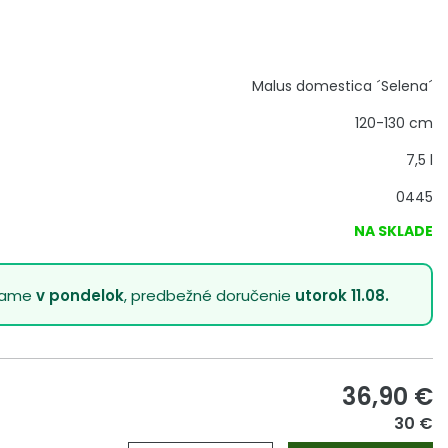
Malus domestica ´Selena´
120-130 cm
7,5 l
0445
NA SKLADE
lame
v pondelok
, predbežné doručenie
utorok 11.08.
36,90
€
30 €