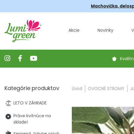
Machovička, delosp
Akcie
Novinky
V
Kvalitn
Kategórie produktov
Úvod
OVOCNÉ STROMY
J
LETO V ZÁHRADE
Práve kvitnúce na
sklade!
Semená, trávne osivá