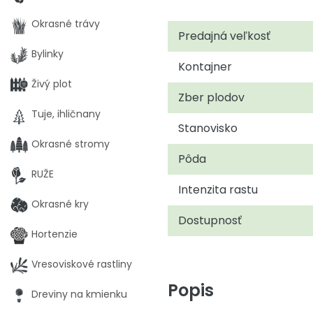
Okrasné trávy
Predajná veľkosť
Bylinky
Kontajner
Živý plot
Zber plodov
Tuje, ihličnany
Stanovisko
Okrasné stromy
Pôda
RUŽE
Intenzita rastu
Okrasné kry
Dostupnosť
Hortenzie
Vresoviskové rastliny
Popis
Dreviny na kmienku