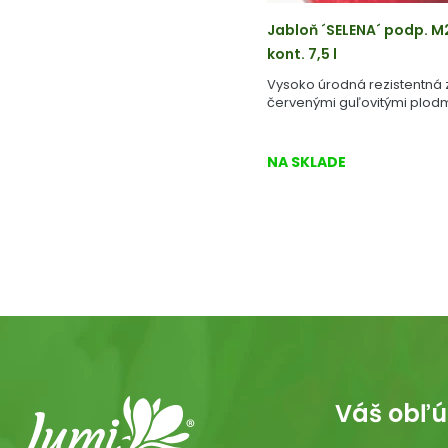
Jabloň ´SELENA´ podp. M
kont. 7,5 l
Vysoko úrodná rezistentná
červenými guľovitými plodm
NA SKLADE
Váš obľú