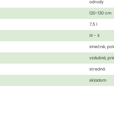
odrody
120-130 cm
7,5 l
IX - X
slnečné, pol
vzdušná, pr
stredná
skladom