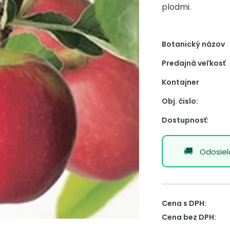
plodmi.
Botanický názov
Predajná veľkosť
Kontajner
Obj. čislo:
Dostupnosť:
Odosie
Cena s DPH:
Cena bez DPH: