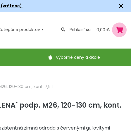
×
6 (vrátane).
Kategórie
produktov
Prihlásiť sa
0,00 €
Výborné ceny a akcie
26, 120-130 cm, kont. 7,5 l
LENA´ podp. M26, 120-130 cm, kont.
ezistentná zimná odroda s červenými guľovitými