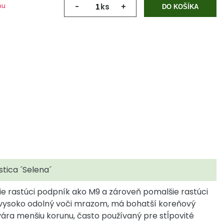
mu
-
ks
+
DO KOŠÍKA
tica ´Selena´
šie rastúci podpník ako M9 a zároveň pomalšie rastúci
vysoko odolný voči mrazom, má bohatší koreňový
ára menšiu korunu, často používaný pre stĺpovité