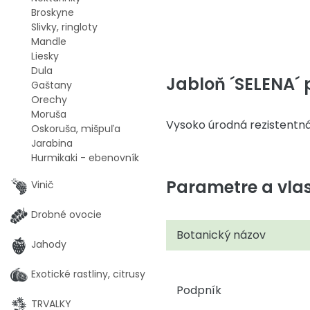
Broskyne
Slivky, ringloty
Mandle
Liesky
Dula
Jabloň ´SELENA´ p
Gaštany
Orechy
Moruša
Vysoko úrodná rezistentná
Oskoruša, mišpuľa
Jarabina
Hurmikaki - ebenovník
Parametre a vlas
Vinič
Drobné ovocie
Botanický názov
Jahody
Exotické rastliny, citrusy
Podpník
TRVALKY