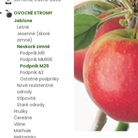
OVOCNÉ STROMY
Jablone
Letné
Jesenné (skoré
zimné)
Neskoré zimné
Podpník M9
Podpník MM106
Podpník M26
Podpník A2
Ostatné podpníky
Nové rezistentné
odrody
Stĺpovité
Staré odrody
Hrušky
Čerešne
Višne
Marhule
Nektarinky