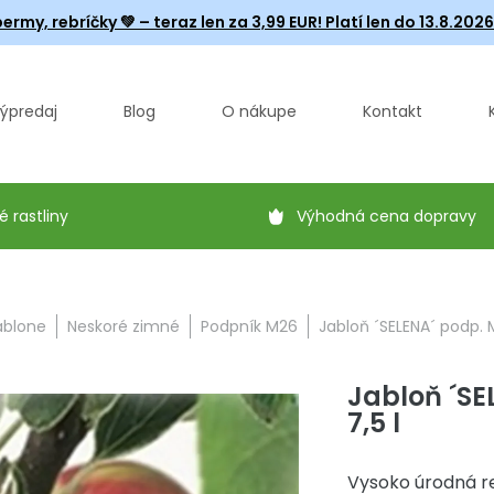
ermy, rebríčky
💚 – teraz len za 3,99 EUR! Platí len do 13.8.202
ýpredaj
Blog
O nákupe
Kontakt
é rastliny
Výhodná cena dopravy
ablone
Neskoré zimné
Podpník M26
Jabloň ´SELENA´ podp. M
Jabloň ´SE
7,5 l
Vysoko úrodná r