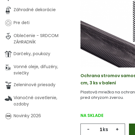
Záhradné dekorácie
Pre deti
Oblečenie - SRDCOM
ZÁHRADNÍK
Darčeky, poukazy
Vonné oleje, difuzéry,
sviečky
Ochrana stromov samosvo
cm, 3 ks v balení
Zeleninové priesady
Plastová mriežka na ochra
Vianočné osvetlenie,
pred ohryzom zverou.
ozdoby
NA SKLADE
Novinky 2026
-
ks
+