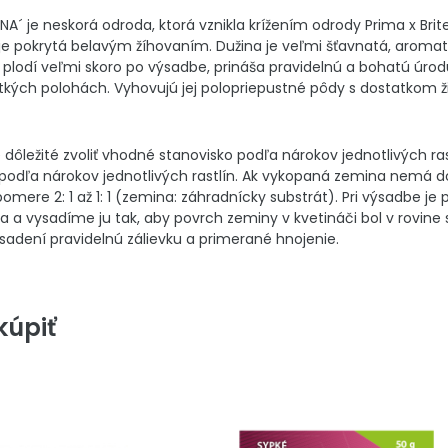
NA´ je neskorá odroda, ktorá vznikla krížením odrody Prima x Bri
je pokrytá belavým žíhovaním. Dužina je veľmi šťavnatá, aromat
´ plodí veľmi skoro po výsadbe, prináša pravidelnú a bohatú úrodu
kých polohách. Vyhovujú jej polopriepustné pôdy s dostatkom ži
dôležité zvoliť vhodné stanovisko podľa nárokov jednotlivých ras
podľa nárokov jednotlivých rastlín. Ak vykopaná zemina nemá d
ere 2: 1 až 1: 1 (zemina: záhradnícky substrát). Pri výsadbe j
a a vysadíme ju tak, aby povrch zeminy v kvetináči bol v rovine 
ysadení pravidelnú zálievku a primerané hnojenie.
úpiť