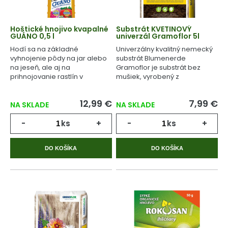
Hoštické hnojivo kvapalné
Substrát KVETINOVÝ
GUÁNO 0,5 l
univerzál Gramoflor 5l
Hodí sa na základné
Univerzálny kvalitný nemecký
vyhnojenie pôdy na jar alebo
substrát Blumenerde
na jeseň, ale aj na
Gramoflor je substrát bez
prihnojovanie rastlín v
mušiek, vyrobený z
priebehu celého
geologicky starej rašeliny.
vegetačného cyklu.
12,99 €
7,99 €
NA SKLADE
NA SKLADE
-
ks
+
-
ks
+
DO KOŠÍKA
DO KOŠÍKA