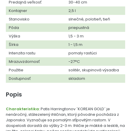
Predajná veľkosť
30-40 cm
Kontajner
2,5 l
Stanovisko
slnečné, polotieň, tieň
Pôda
priepustná
Výška
1,5 - 3 m
Šírka
1 - 1,5 m
Intenzita rastu
pomaly rastúci
Mrazuvzdornosť
-27°C
Použitie
solitér, skupinová výsadba
Dostupnosť
skladom
Popis
Charakteristika:
Patis Harringtonov ´KOREAN GOLD´ je
nenáročný, stálezelený ihličnan, ktorý pôvodne pochádza z
Japonska. Vyznačuje sa pomalým stĺpovitým rastom. V
dospelosti dorastá do výšky 2-3 m. Ihličie je mäkké a lesklé, na