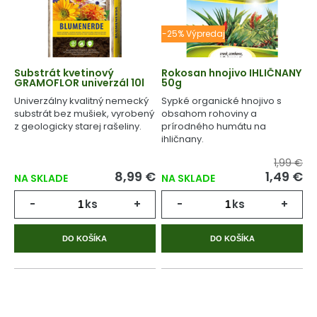
-25% Výpredaj
Substrát kvetinový
Rokosan hnojivo IHLIČNANY
GRAMOFLOR univerzál 10l
50g
Univerzálny kvalitný nemecký
Sypké organické hnojivo s
substrát bez mušiek, vyrobený
obsahom rohoviny a
z geologicky starej rašeliny.
prírodného humátu na
ihličnany.
1,99 €
8,99 €
1,49 €
NA SKLADE
NA SKLADE
-
ks
+
-
ks
+
DO KOŠÍKA
DO KOŠÍKA