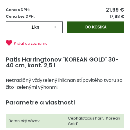
21,99
€
Cena s DPH:
Cena bez DPH:
17,88 €
-
ks
+
DO KOŠÍKA
Pridať do zoznamu
Patis Harringtonov ´KOREAN GOLD´ 30-
40 cm, kont. 2,5 l
Netradičný vždyzelený ihličnan stĺpovitého tvaru so
žlto-zelenými výhonmi.
Parametre a vlastnosti
Cephalotaxus harr. ´Korean
Botanický názov
Gold´