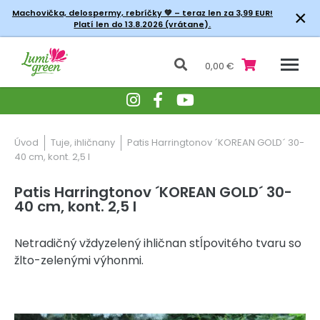
×
Machovička, delospermy, rebríčky
💚 – teraz len za 3,99 EUR!
Platí len do 13.8.2026 (vrátane).
0,00 €
Úvod
Tuje, ihličnany
Patis Harringtonov ´KOREAN GOLD´ 30-
40 cm, kont. 2,5 l
Patis Harringtonov ´KOREAN GOLD´ 30-
40 cm, kont. 2,5 l
Netradičný vždyzelený ihličnan stĺpovitého tvaru so
žlto-zelenými výhonmi.