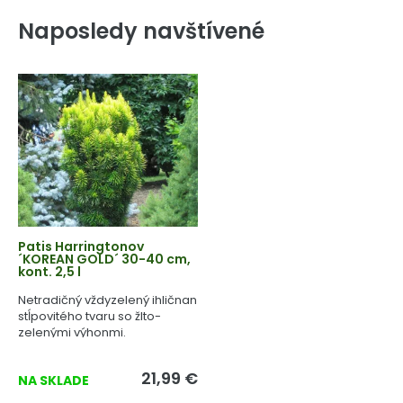
Naposledy navštívené
Patis Harringtonov
´KOREAN GOLD´ 30-40 cm,
kont. 2,5 l
Netradičný vždyzelený ihličnan
stĺpovitého tvaru so žlto-
zelenými výhonmi.
21,99 €
NA SKLADE