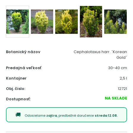
Botanický názov
Cephalotaxus harr. ´Korean
Gold´
Predajná veľkosť
30-40 cm
Kontajner
2,5 l
Obj. čislo:
12721
NA SKLADE
Dostupnosť:
Odosielame
zajtra
, predbežné doručenie
streda 12.08.