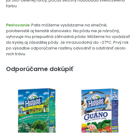
jar žlto-zelenej farby, počas sezóny nadobúda svetlozelenú
farbu.
Pestovanie:
Patis môžeme vysádzame na slnečné,
polotienisté aj tienisté stanovisko. Na pôdu nie je náročný,
vyhovuje mu priepustná záhradná pôda. Môžeme ho vysádzať
do kyslej aj zásaditej pôdy. Je mrazuodolný do -27°C. Prvý rok
po výsadbe odporúčame rastliny odvodniť a odstrániť okolo
nich trávu.
Odporúčame dokúpiť