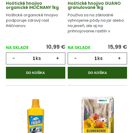
Hoštické hnojivo
Hoštické hnojivo GUÁNO
organické IHLIČNANY 1kg
granulované 1kg
Hoštické organické hnojivo
Používa sa na základné
podporuje zdravý rast
vyhnojenie pôdy na jar alebo
ihličnanov.
na jeseň, ale aj na
prihnojovanie rastlín v
priebehu celého
vegetačného cyklu.
10,99 €
15,99 €
NA SKLADE
NA SKLADE
-
ks
+
-
ks
+
DO KOŠÍKA
DO KOŠÍKA