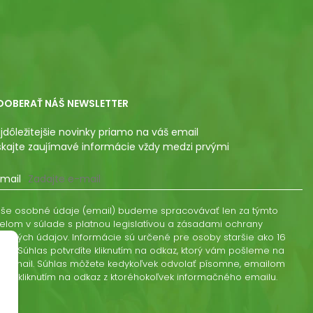
DOBERAŤ NÁŠ NEWSLETTER
jdôležitejšie novinky priamo na váš email
skajte zaujímavé informácie vždy medzi prvými
mail
še osobné údaje (email) budeme spracovávať len za týmto
elom v súlade s platnou legislatívou a zásadami ochrany
obných údajov. Informácie sú určené pre osoby staršie ako 16
kov. Súhlas potvrdíte kliknutím na odkaz, ktorý vám pošleme na
š email. Súhlas môžete kedykoľvek odvolať písomne, emailom
ebo kliknutím na odkaz z ktoréhokoľvek informačného emailu.