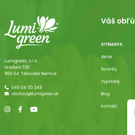
Váš obľú
SITEMAPA
Akcie
Lumigreen, s.r.o.
Hradská 535
Novinky
966 54 Tekovské Nemce
Výpredaj
045 54 00 349
obchod@lumigreen.sk
Blog
Kontakt