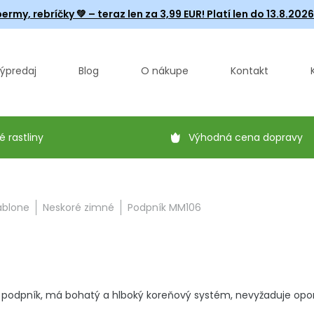
ermy, rebríčky
💚 – teraz len za 3,99 EUR! Platí len do 13.8.202
ýpredaj
Blog
O nákupe
Kontakt
é rastliny
Výhodná cena dopravy
ablone
Neskoré zimné
Podpník MM106
ci podpník, má bohatý a hlboký koreňový systém, nevyžaduje opo