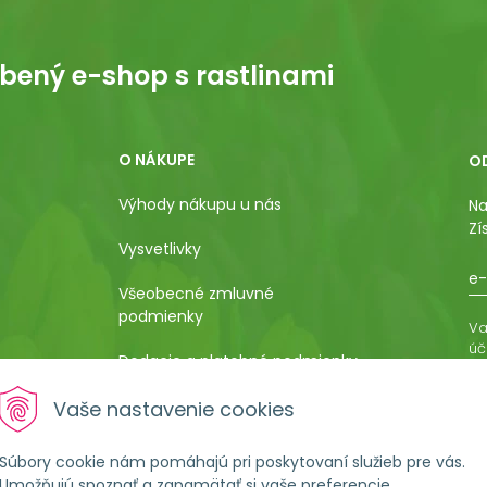
bený e-shop s rastlinami
O NÁKUPE
O
Výhody nákupu u nás
Na
Zí
Vysvetlivky
e-
Všeobecné zmluvné
podmienky
Va
úč
Dodacie a platobné podmienky
os
ro
Pestovateľský manuál
Vaše nastavenie cookies
vá
al
Poučenie o uplatnení práva
Súbory cookie nám pomáhajú pri poskytovaní služieb pre vás.
kupujúceho na odstúpenie od
Umožňujú spoznať a zapamätať si vaše preferencie.