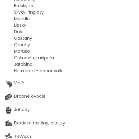
Broskyne
Slivky, ringloty
Mandle
Liesky
Dula
Gaštany
Orechy
Moruša
Oskoruša, mišpuľa
Jarabina
Hurmikaki - ebenovník
Vinič
Drobné ovocie
Jahody
Exotické rastliny, citrusy
TRVALKY