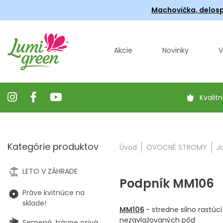
Machovička, delosp
Akcie
Novinky
V
Kvalitn
Kategórie produktov
Úvod
OVOCNÉ STROMY
J
LETO V ZÁHRADE
Podpník MM106
Práve kvitnúce na
sklade!
MM106
- stredne silno rastú
nezavlažovaných pôd
Semená, trávne osivá