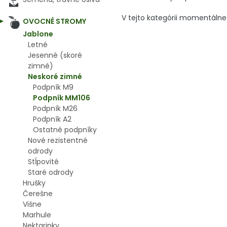
V tejto kategórii momentálne
OVOCNÉ STROMY
Jablone
Letné
Jesenné (skoré
zimné)
Neskoré zimné
Podpník M9
Podpník MM106
Podpník M26
Podpník A2
Ostatné podpníky
Nové rezistentné
odrody
Stĺpovité
Staré odrody
Hrušky
Čerešne
Višne
Marhule
Nektarinky