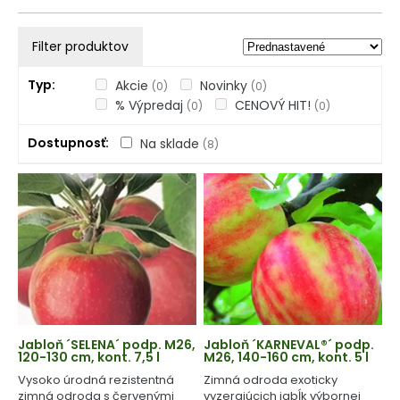
Filter produktov
Typ
Akcie
Novinky
(0)
(0)
% Výpredaj
CENOVÝ HIT!
(0)
(0)
Dostupnosť
Na sklade
(8)
Jabloň ´SELENA´ podp. M26,
Jabloň ´KARNEVAL®´ podp.
120-130 cm, kont. 7,5 l
M26, 140-160 cm, kont. 5 l
Vysoko úrodná rezistentná
Zimná odroda exoticky
zimná odroda s červenými
vyzerajúcich jabĺk výbornej