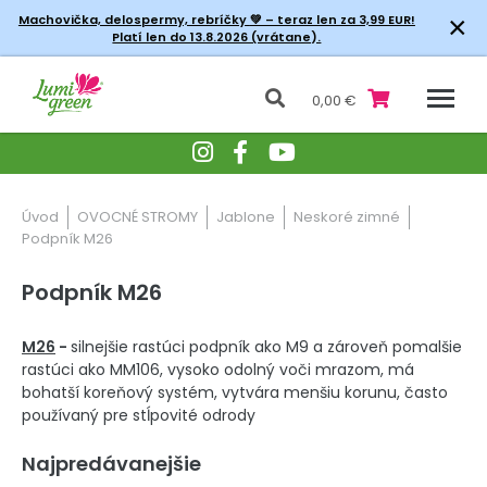
×
Machovička, delospermy, rebríčky
💚 – teraz len za 3,99 EUR!
Platí len do 13.8.2026 (vrátane).
0,00 €
Úvod
OVOCNÉ STROMY
Jablone
Neskoré zimné
Podpník M26
Podpník M26
M26
-
silnejšie rastúci podpník ako M9 a zároveň pomalšie
rastúci ako MM106, vysoko odolný voči mrazom, má
bohatší koreňový systém, vytvára menšiu korunu, často
používaný pre stĺpovité odrody
Najpredávanejšie