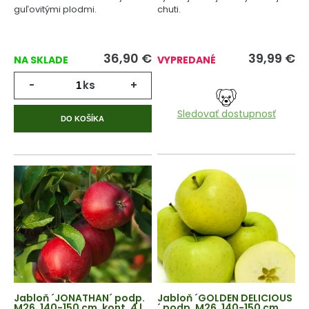
guľovitými plodmi.
chuti.
36,90
€
39,99
€
NA SKLADE
VYPREDANÉ
-
ks
+
Sledovať dostupnosť
DO KOŠÍKA
Jabloň ´JONATHAN´ podp.
Jabloň ´GOLDEN DELICIOUS
M26, 140-150 cm, kont. 4 l
´ podp. M26, 140-150 cm,