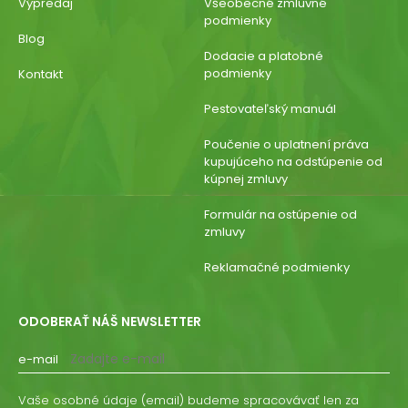
Výpredaj
Všeobecné zmluvné
podmienky
Blog
Dodacie a platobné
podmienky
Kontakt
Pestovateľský manuál
Poučenie o uplatnení práva
kupujúceho na odstúpenie od
kúpnej zmluvy
Formulár na ostúpenie od
zmluvy
Reklamačné podmienky
ODOBERAŤ NÁŠ NEWSLETTER
e-mail
Vaše osobné údaje (email) budeme spracovávať len za