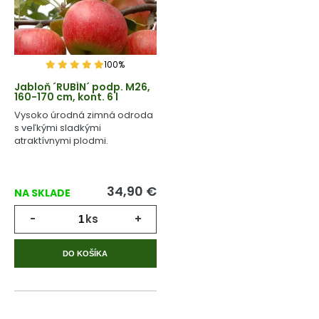
100%
Jabloň ´RUBÍN´ podp. M26,
160-170 cm, kont. 6 l
Vysoko úrodná zimná odroda
s veľkými sladkými
atraktívnymi plodmi.
34,90
€
NA SKLADE
-
ks
+
DO KOŠÍKA