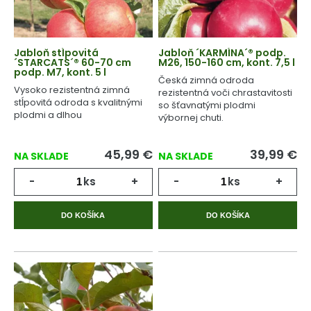
Jabloň stĺpovitá
Jabloň ´KARMÍNA´® podp.
´STARCATS´® 60-70 cm
M26, 150-160 cm, kont. 7,5 l
podp. M7, kont. 5 l
Česká zimná odroda
Vysoko rezistentná zimná
rezistentná voči chrastavitosti
stĺpovitá odroda s kvalitnými
so šťavnatými plodmi
plodmi a dlhou
výbornej chuti.
skladovateľnosťou.
45,99
€
39,99
€
NA SKLADE
NA SKLADE
-
ks
+
-
ks
+
DO KOŠÍKA
DO KOŠÍKA