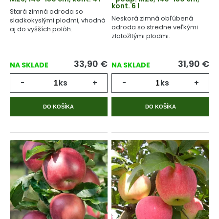
kont. 6 l
Stará zimná odroda so
Neskorá zimná obľúbená
sladkokyslými plodmi, vhodná
odroda so stredne veľkými
aj do vyšších polôh.
zlatožltými plodmi.
33,90
€
31,90
€
NA SKLADE
NA SKLADE
-
ks
+
-
ks
+
DO KOŠÍKA
DO KOŠÍKA