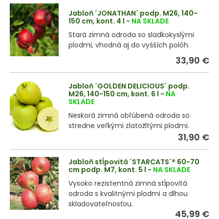
Jabloň ´JONATHAN´ podp. M26, 140-
150 cm, kont. 4 l
-
NA SKLADE
Stará zimná odroda so sladkokyslými
plodmi, vhodná aj do vyšších polôh.
33,90 €
Jabloň ´GOLDEN DELICIOUS´ podp.
M26, 140-150 cm, kont. 6 l
-
NA
SKLADE
Neskorá zimná obľúbená odroda so
stredne veľkými zlatožltými plodmi.
31,90 €
Jabloň stĺpovitá ´STARCATS´® 60-70
cm podp. M7, kont. 5 l
-
NA SKLADE
Vysoko rezistentná zimná stĺpovitá
odroda s kvalitnými plodmi a dlhou
skladovateľnosťou.
45,99 €