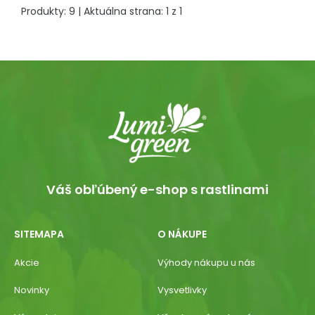
Produkty:
9
| Aktuálna strana:
1
z
1
Váš obľúbený e-shop s rastlinami
SITEMAPA
O NÁKUPE
Akcie
Výhody nákupu u nás
Novinky
Vysvetlivky