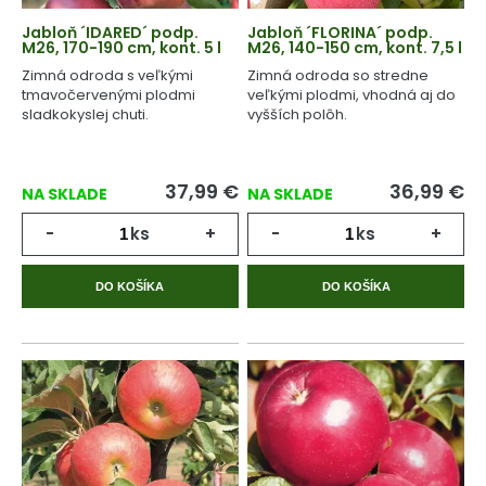
Jabloň ´IDARED´ podp.
Jabloň ´FLORINA´ podp.
M26, 170-190 cm, kont. 5 l
M26, 140-150 cm, kont. 7,5 l
Zimná odroda s veľkými
Zimná odroda so stredne
tmavočervenými plodmi
veľkými plodmi, vhodná aj do
sladkokyslej chuti.
vyšších polôh.
37,99
€
36,99
€
NA SKLADE
NA SKLADE
-
ks
+
-
ks
+
DO KOŠÍKA
DO KOŠÍKA