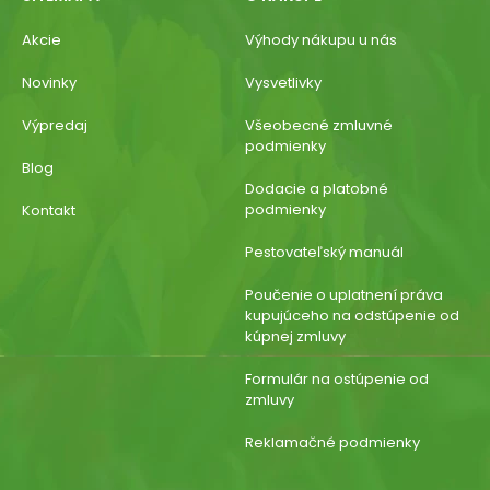
Akcie
Výhody nákupu u nás
Novinky
Vysvetlivky
Výpredaj
Všeobecné zmluvné
podmienky
Blog
Dodacie a platobné
podmienky
Kontakt
Pestovateľský manuál
Poučenie o uplatnení práva
kupujúceho na odstúpenie od
kúpnej zmluvy
Formulár na ostúpenie od
zmluvy
Reklamačné podmienky