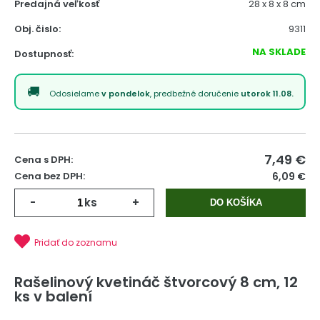
Predajná veľkosť
28 x 8 x 8 cm
Obj. čislo:
9311
NA SKLADE
Dostupnosť:
Odosielame
v pondelok
, predbežné doručenie
utorok 11.08.
7,49
€
Cena s DPH:
Cena bez DPH:
6,09 €
-
ks
+
DO KOŠÍKA
Pridať do zoznamu
Rašelinový kvetináč štvorcový 8 cm, 12
ks v balení