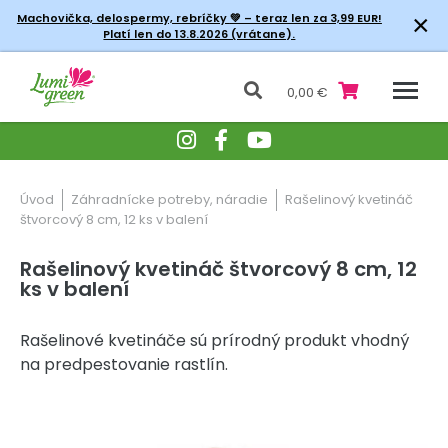
×
Machovička, delospermy, rebríčky
💚 – teraz len za 3,99 EUR!
Platí len do 13.8.2026 (vrátane).
0,00 €
Úvod
Záhradnícke potreby, náradie
Rašelinový kvetináč
štvorcový 8 cm, 12 ks v balení
Rašelinový kvetináč štvorcový 8 cm, 12
ks v balení
Rašelinové kvetináče sú prírodný produkt vhodný
na predpestovanie rastlín.