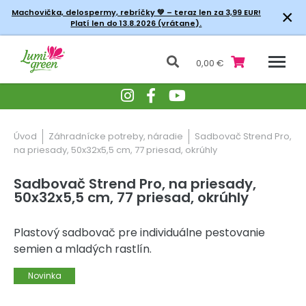
×
Machovička, delospermy, rebríčky
💚 – teraz len za 3,99 EUR!
Platí len do 13.8.2026 (vrátane).
0,00 €
Úvod
Záhradnícke potreby, náradie
Sadbovač Strend Pro,
na priesady, 50x32x5,5 cm, 77 priesad, okrúhly
Sadbovač Strend Pro, na priesady,
50x32x5,5 cm, 77 priesad, okrúhly
Plastový sadbovač pre individuálne pestovanie
semien a mladých rastlín.
Novinka