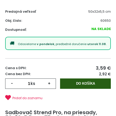
Predajná veľkosť
50x32x5,5 cm
Obj. čislo:
60650
NA SKLADE
Dostupnosť:
Odosielame
v pondelok
, predbežné doručenie
utorok 11.08.
3,59
€
Cena s DPH:
Cena bez DPH:
2,92 €
-
ks
+
DO KOŠÍKA
Pridať do zoznamu
Sadbovač Strend Pro, na priesady,