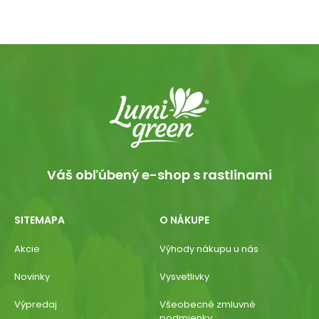
Váš obľúbený e-shop s rastlinami
SITEMAPA
O NÁKUPE
Akcie
Výhody nákupu u nás
Novinky
Vysvetlivky
Výpredaj
Všeobecné zmluvné
podmienky