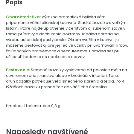
Popis
Charakteristika:
Výrazne aromatická bylinka vám
pripomenie vôňu talianskej kuchyne. Sladká bazalka s veľkými
listami, ktoré nájde uplatnenie v čerstvom aj sušenom stave v
rámci prípravy a dochutenia pokrmov. Ideálna odroda na
výrobu autentickej pasty pesto. Okrem využitia v kuchyni ju
môžeme pestovať aj pre jej liečivé účinky pri uvoľňovaní kŕčov,
žalúdočných problémoch a nechutenstve. Pomáha tiež pri
uštipnutí hadom a na upokojenie nervov.
Pestovanie:
Semená bazalky vysievame od polovice mája na
otvorenom priestranstve alebo v kvetináči v interiéri. Tento
druh bazalky potrebuje veľa slnečného žiarenia a tepla. Po 4
týždňoch bazalku presadíme do väčšieho črepníka.
Hmotnosť balenia: cca 0,3 g.
Naposledy navštívené