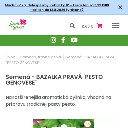
×
Machovička, delospermy, rebríčky
💚 – teraz len za 3,99 EUR!
Platí len do 13.8.2026 (vrátane).
0,00 €
Úvod
Semená, trávne osivá
Semená - BAZALKA PRAVÁ
´PESTO GENOVESE´
Semená - BAZALKA PRAVÁ ´PESTO
GENOVESE´
Najrozšírenejšia aromatická bylinka, vhodná na
prípravu tradičnej pasty pesto.