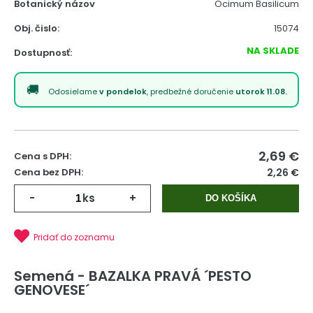
Botanický názov
Ocimum Basilicum
Obj. čislo:
15074
NA SKLADE
Dostupnosť:
Odosielame
v pondelok
, predbežné doručenie
utorok 11.08.
2,69
€
Cena s DPH:
Cena bez DPH:
2,26 €
-
ks
+
DO KOŠÍKA
Pridať do zoznamu
Semená - BAZALKA PRAVÁ ´PESTO
GENOVESE´