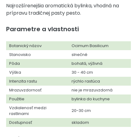
Najrozšírenejšia aromatická bylinka, vhodná na
prípravu tradičnej pasty pesto.
Parametre a vlastnosti
Botanický názov
Ocimum Basilicum
Stanovisko
slnečné
Pôda
bohatá, výživná
Výška
30 - 40 cm
Intenzita rastu
rýchlo rastúca
Mrazuvzdornosť
nie je mrazuvzdorná
Použitie
bylinka do kuchyne
Vzdialenosť medzi
20-30 cm
rastlinami
Dostupnosť
skladom