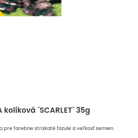
 kolíková ´SCARLET´ 35g
a pre farebne strakaté fazule a veľkosť semien.