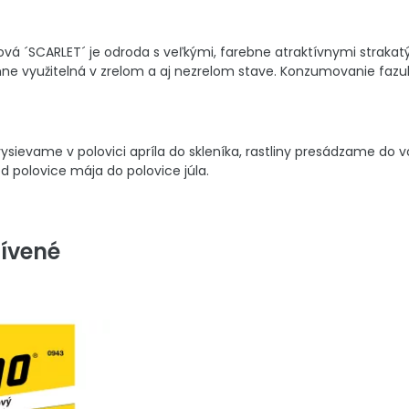
ková ´SCARLET´ je odroda s veľkými, farebne atraktívnymi strakat
ne využitelná v zrelom a aj nezrelom stave. Konzumovanie fazul
sievame v polovici apríla do skleníka, rastliny presádzame do 
 polovice mája do polovice júla.
ívené