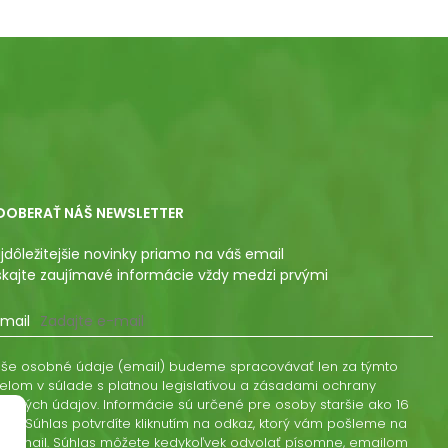
DOBERAŤ NÁŠ NEWSLETTER
jdôležitejšie novinky priamo na váš email
skajte zaujímavé informácie vždy medzi prvými
mail
še osobné údaje (email) budeme spracovávať len za týmto
elom v súlade s platnou legislatívou a zásadami ochrany
obných údajov. Informácie sú určené pre osoby staršie ako 16
kov. Súhlas potvrdíte kliknutím na odkaz, ktorý vám pošleme na
š email. Súhlas môžete kedykoľvek odvolať písomne, emailom