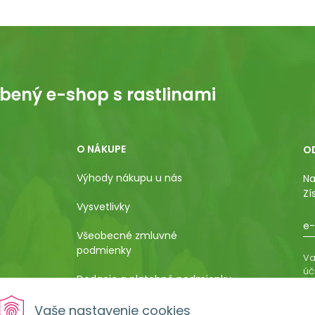
bený e-shop s rastlinami
O NÁKUPE
O
Výhody nákupu u nás
Na
Zí
Vysvetlivky
e-
Všeobecné zmluvné
podmienky
Va
úč
Dodacie a platobné podmienky
os
ro
Pestovateľský manuál
Vaše nastavenie cookies
vá