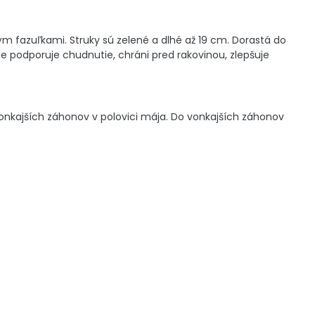
ým fazuľkami. Struky sú zelené a dlhé až 19 cm. Dorastá do
e podporuje chudnutie, chráni pred rakovinou, zlepšuje
vonkajších záhonov v polovici mája. Do vonkajších záhonov