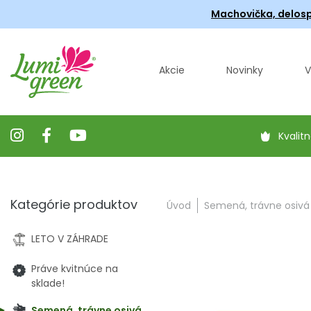
Machovička, delosp
Akcie
Novinky
V
Kvalitn
Kategórie produktov
Úvod
Semená, trávne osivá
LETO V ZÁHRADE
Práve kvitnúce na
sklade!
Semená, trávne osivá