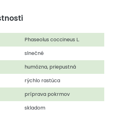
tnosti
Phaseolus coccineus L.
slnečné
humózna, priepustná
rýchlo rastúca
príprava pokrmov
skladom