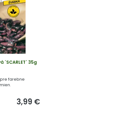
á ´SCARLET´ 35g
 pre farebne
emien.
3,99 €