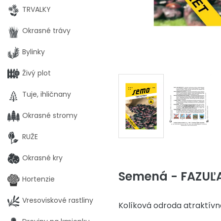
TRVALKY
Okrasné trávy
Bylinky
Živý plot
Tuje, ihličnany
Okrasné stromy
RUŽE
Okrasné kry
Semená - FAZUĽA
Hortenzie
Vresoviskové rastliny
Kolíková odroda atraktívn