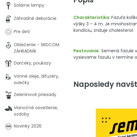
Solárne lampy
Charakteristika:
Fazuľa kolí
Záhradné dekorácie
výšky 3 – 4 m. Je mnohostran
kondíciu, znižuje cholesterol.
Pre deti
Oblečenie - SRDCOM
Pestovanie:
Semená fazule vy
ZÁHRADNÍK
vysievame fazulu v termíne od
Darčeky, poukazy
Vonné oleje, difuzéry,
Naposledy navšt
sviečky
Zeleninové priesady
Vianočné osvetlenie,
ozdoby
Novinky 2026