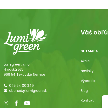
Váš obľú
SITEMAPA
Akcie
Lumigreen, s.r.o.
Hradská 535
Novinky
966 54 Tekovské Nemce
Výpredaj
045 54 00 349
obchod@lumigreen.sk
Blog
Kontakt