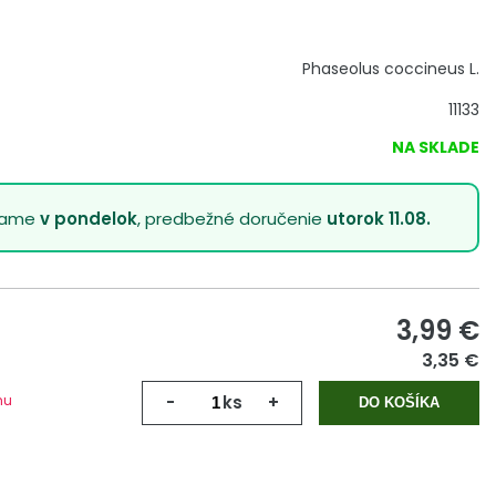
Phaseolus coccineus L.
11133
NA SKLADE
lame
v pondelok
, predbežné doručenie
utorok 11.08.
3,99
€
3,35 €
mu
-
ks
+
DO KOŠÍKA