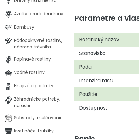
Dreviny na kmienku
Azalky a rododendróny
Parametre a vlas
Bambusy
Botanický názov
Pôdopokryvné rastliny,
náhrada trávnika
Stanovisko
Popínavé rastliny
Pôda
Vodné rastliny
Intenzita rastu
Hnojivá a postreky
Použitie
Záhradnícke potreby,
náradie
Dostupnosť
Substráty, mulčovanie
Kvetináče, truhlíky
Popis