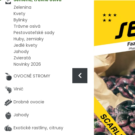
Zelenina
Kvety
Bylinky
Trávne osivá
Pestovateľské sady
Huby, zemiaky
Jedlé kvety
Jahody
Zvieratá
Novinky 2026
OVOCNÉ STROMY
Vinič
Drobné ovocie
Jahody
Exotické rastliny, citrusy