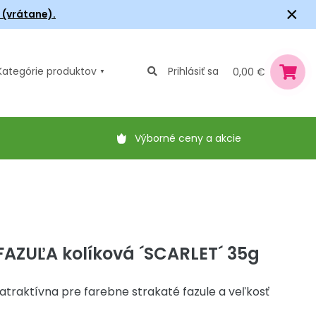
×
6 (vrátane).
Kategórie
produktov
Prihlásiť sa
0,00 €
Výborné ceny a akcie
AZUĽA kolíková ´SCARLET´ 35g
atraktívna pre farebne strakaté fazule a veľkosť