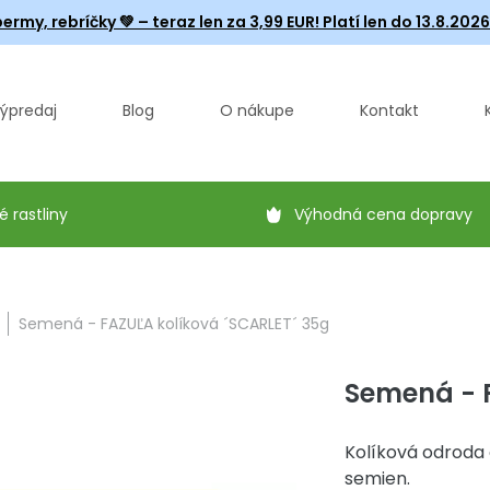
ermy, rebríčky
💚 – teraz len za 3,99 EUR! Platí len do 13.8.202
ýpredaj
Blog
O nákupe
Kontakt
é rastliny
Výhodná cena dopravy
Semená - FAZUĽA kolíková ´SCARLET´ 35g
Semená - F
Kolíková odroda 
semien.