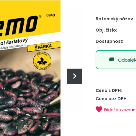
Botanický názov
Obj. čislo:
Dostupnosť:
Odosie
Cena s DPH:
Cena bez DPH:
Pridať do zozna