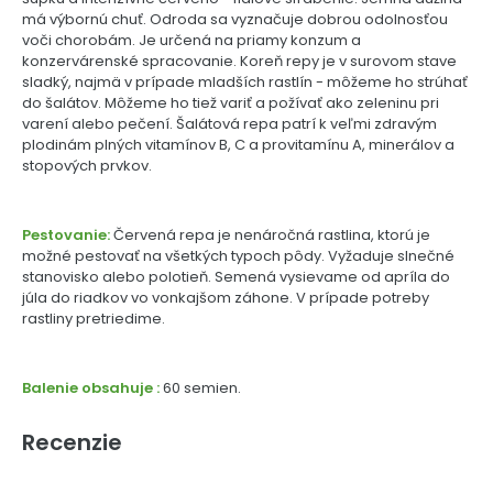
má výbornú chuť. Odroda sa vyznačuje dobrou odolnosťou
voči chorobám. Je určená na priamy konzum a
konzervárenské spracovanie. Koreň repy je v surovom stave
sladký, najmä v prípade mladších rastlín - môžeme ho strúhať
do šalátov. Môžeme ho tiež variť a požívať ako zeleninu pri
varení alebo pečení. Šalátová repa patrí k veľmi zdravým
plodinám plných vitamínov B, C a provitamínu A, minerálov a
stopových prvkov.
Pestovanie:
Červená repa je nenáročná rastlina, ktorú je
možné pestovať na všetkých typoch pôdy. Vyžaduje slnečné
stanovisko alebo polotieň. Semená vysievame od apríla do
júla do riadkov vo vonkajšom záhone. V prípade potreby
rastliny pretriedime.
Balenie obsahuje :
60 semien.
Recenzie