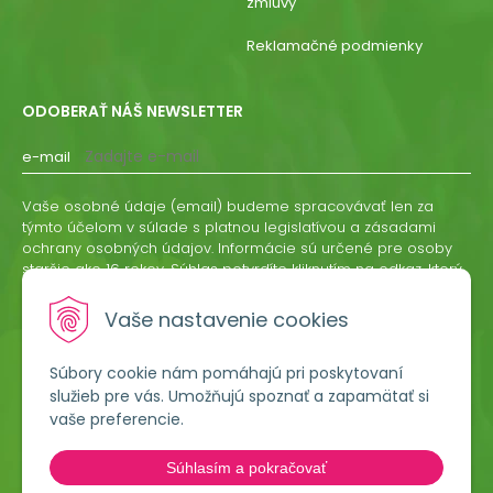
zmluvy
Reklamačné podmienky
ODOBERAŤ NÁŠ NEWSLETTER
e-mail
Vaše osobné údaje (email) budeme spracovávať len za
týmto účelom v súlade s platnou legislatívou a zásadami
ochrany osobných údajov. Informácie sú určené pre osoby
staršie ako 16 rokov. Súhlas potvrdíte kliknutím na odkaz, ktorý
vám pošleme na váš email. Súhlas môžete kedykoľvek
odvolať písomne, emailom alebo kliknutím na odkaz z
Vaše nastavenie cookies
ktoréhokoľvek informačného emailu.
Súbory cookie nám pomáhajú pri poskytovaní
ODOBERAŤ
služieb pre vás. Umožňujú spoznať a zapamätať si
vaše preferencie.
Lumigreen, s.r.o.
Súhlasím a pokračovať
Hradská 535