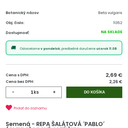
Botanický názov
Beta vulgaris
Obj. čislo:
11352
NA SKLADE
Dostupnosť:
Odosielame
v pondelok
, predbežné doručenie
utorok 11.08.
2,69
€
Cena s DPH:
Cena bez DPH:
2,26 €
-
ks
+
DO KOŠÍKA
Pridať do zoznamu
Semená - REPA ŠALÁTOVÁ ´PABLO´