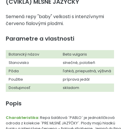
(CVIKLA) MLSNÉ JAZÝČKY
Semená repy "baby" velkosti s intenzívnymi
červeno fialovými plodmi.
Parametre a vlastnosti
Botanický názov
Beta vulgaris
Stanovisko
slnečné, polotieň
Pôda
ľahká, priepustná, výživná
Použitie
príprava jedál
Dostupnosť
skladom
Popis
Charakteristika:
Repa šalátová ´PABLO´ je jednoklíčková
odroda z kolekcie ´PRE MLSNÉ JAZÝČKY´. Plody majú hladkú
šupku a intenzívne červeno - fialové sfrabenie. Jemná dužina