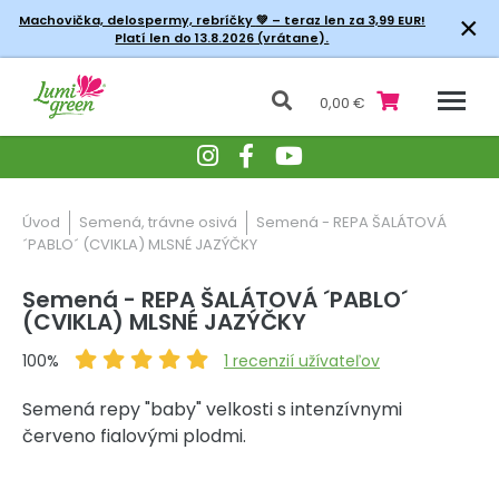
×
Machovička, delospermy, rebríčky
💚 – teraz len za 3,99 EUR!
Platí len do 13.8.2026 (vrátane).
0,00 €
Úvod
Semená, trávne osivá
Semená - REPA ŠALÁTOVÁ
´PABLO´ (CVIKLA) MLSNÉ JAZÝČKY
Semená - REPA ŠALÁTOVÁ ´PABLO´
(CVIKLA) MLSNÉ JAZÝČKY
100%
1
recenzií užívateľov
Semená repy "baby" velkosti s intenzívnymi
červeno fialovými plodmi.