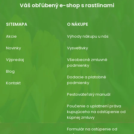
Váš obľúbený e-shop s rastlinami
SITEMAPA
O NÁKUPE
Akcie
Výhody nákupu u nás
Novinky
Vysvetlivky
Výpredaj
Všeobecné zmluvné
podmienky
Blog
Dodacie a platobné
podmienky
Kontakt
Pestovateľský manuál
Poučenie o uplatnení práva
kupujúceho na odstúpenie od
kúpnej zmluvy
Formulár na ostúpenie od