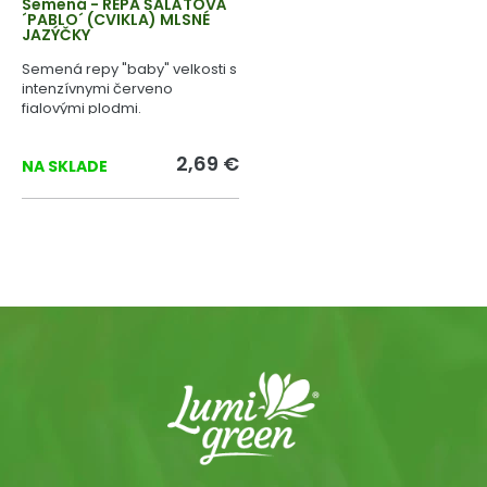
Semená - REPA ŠALÁTOVÁ
´PABLO´ (CVIKLA) MLSNÉ
JAZÝČKY
Semená repy "baby" velkosti s
intenzívnymi červeno
fialovými plodmi.
2,69 €
NA SKLADE