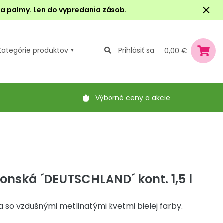
×
e a palmy. Len do vypredania zásob.
Kategórie
produktov
Prihlásiť sa
0,00 €
Výborné ceny a akcie
ponská ´DEUTSCHLAND´ kont. 1,5 l
 so vzdušnými metlinatými kvetmi bielej farby.