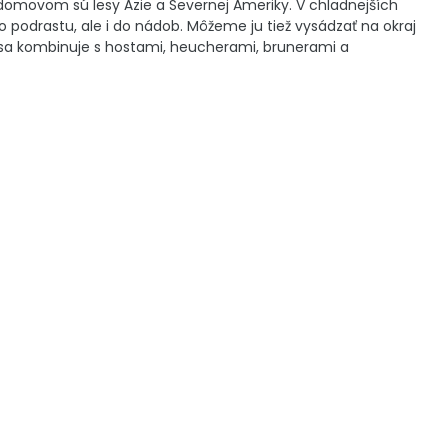
 domovom sú lesy Ázie a Severnej Ameriky. V chladnejších
o podrastu, ale i do nádob. Môžeme ju tiež vysádzať na okraj
e sa kombinuje s hostami, heucherami, brunerami a