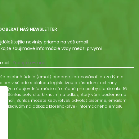
DOBERAŤ NÁŠ NEWSLETTER
jdôležitejšie novinky priamo na váš email
skajte zaujímavé informácie vždy medzi prvými
mail
še osobné údaje (email) budeme spracovávať len za týmto
elom v súlade s platnou legislatívou a zásadami ochrany
obných údajov. Informácie sú určené pre osoby staršie ako 16
kov. Súhlas potvrdíte kliknutím na odkaz, ktorý vám pošleme na
š email. Súhlas môžete kedykoľvek odvolať písomne, emailom
ebo kliknutím na odkaz z ktoréhokoľvek informačného emailu.