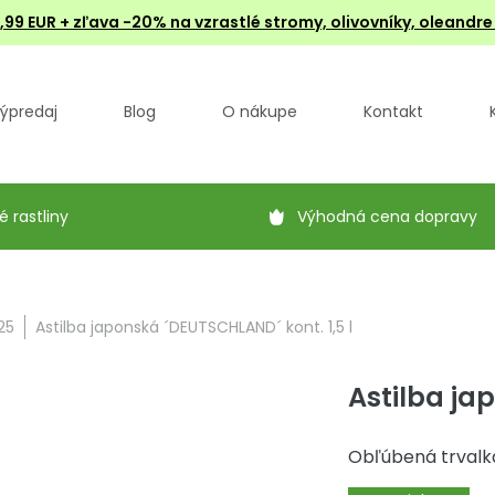
4,99 EUR + zľava -20% na vzrastlé stromy, olivovníky, oleandr
ýpredaj
Blog
O nákupe
Kontakt
é rastliny
Výhodná cena dopravy
25
Astilba japonská ´DEUTSCHLAND´ kont. 1,5 l
Astilba ja
Obľúbená trvalka