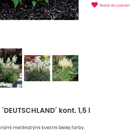
Pridať do zozna
 ´DEUTSCHLAND´ kont. 1,5 l
nými metlinatými kvetmi bielej farby.