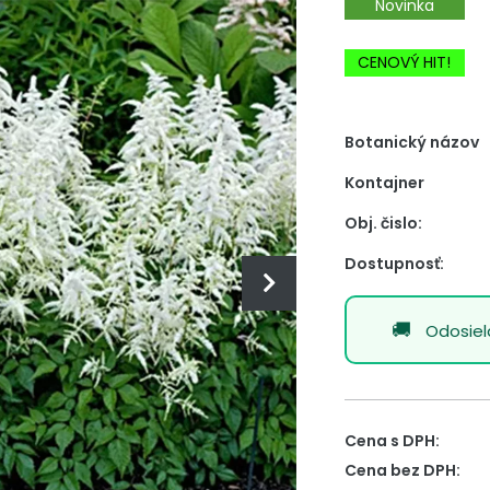
Novinka
-20% Zľava
CENOVÝ HIT!
Botanický názov
Kontajner
Obj. čislo:
Dostupnosť:
Odosie
Cena s DPH:
Cena bez DPH: