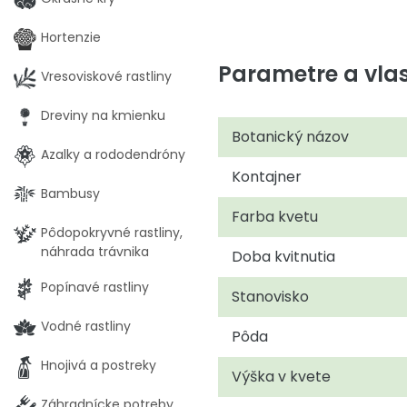
Hortenzie
Parametre a vlas
Vresoviskové rastliny
Dreviny na kmienku
Botanický názov
Azalky a rododendróny
Kontajner
Bambusy
Farba kvetu
Pôdopokryvné rastliny,
náhrada trávnika
Doba kvitnutia
Popínavé rastliny
Stanovisko
Vodné rastliny
Pôda
Hnojivá a postreky
Výška v kvete
Záhradnícke potreby,