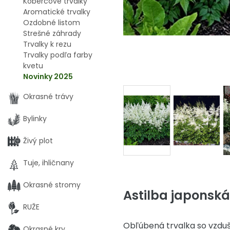
Kobercové trvalky
Aromatické trvalky
Ozdobné listom
Strešné záhrady
Trvalky k rezu
Trvalky podľa farby
kvetu
Novinky 2025
Okrasné trávy
Bylinky
Živý plot
Tuje, ihličnany
Okrasné stromy
Astilba japonská
RUŽE
Obľúbená trvalka so vzduš
Okrasné kry