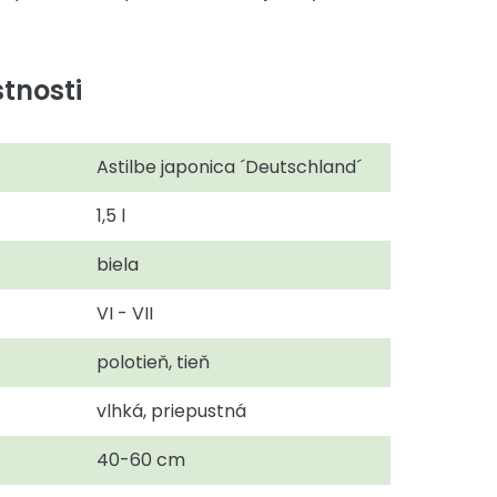
tnosti
Astilbe japonica ´Deutschland´
1,5 l
biela
VI - VII
polotieň, tieň
vlhká, priepustná
40-60 cm