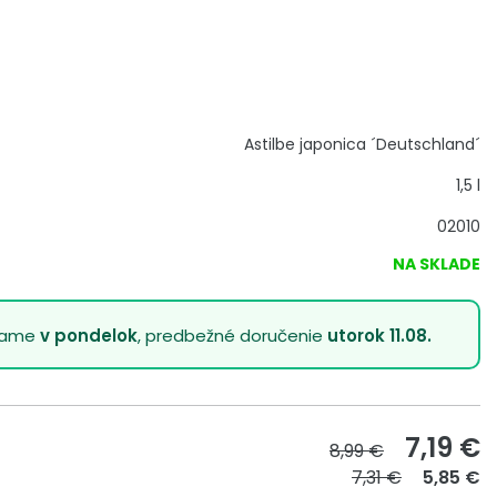
Astilbe japonica ´Deutschland´
1,5 l
02010
NA SKLADE
lame
v pondelok
, predbežné doručenie
utorok 11.08.
7,19
€
8,99 €
7,31 €
5,85 €