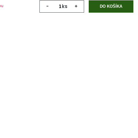
mu
-
ks
+
DO KOŠÍKA