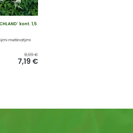
CHLAND´ kont. 1,5
ými metlinatými
8,99 €
7,19 €