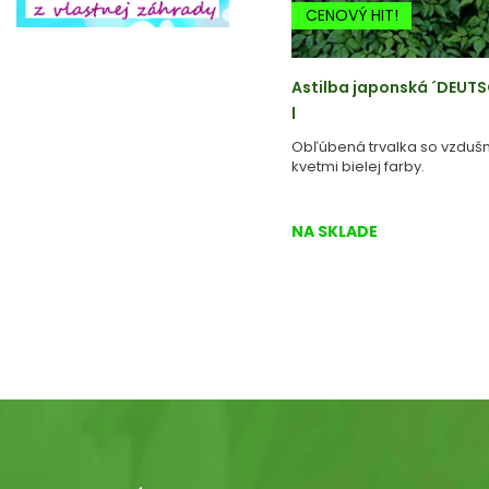
CENOVÝ HIT!
Astilba japonská ´DEUTS
l
Obľúbená trvalka so vzdušn
kvetmi bielej farby.
NA SKLADE