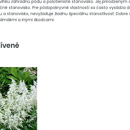
 vlhkú záhradnú pôdu a polotienisté stanovisko. Jej prirodzeným
nečné stanovisko. Pre pôdopokryvné vlastnosti sa často vysádza d
u a stanovisko, nevyžaduje žiadnu špeciálnu starostlivosť. Dobr
slimákmi a inými škodcami.
ívené