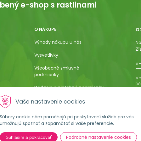
bený e-shop s rastlinami
O NÁKUPE
O
Výhody nákupu u nás
Na
Zí
Vysvetlivky
e-
Všeobecné zmluvné
podmienky
Va
úč
Dodacie a platobné podmienky
os
ro
Pestovateľský manuál
Vaše nastavenie cookies
vá
al
Poučenie o uplatnení práva
Súbory cookie nám pomáhajú pri poskytovaní služieb pre vás.
kupujúceho na odstúpenie od
Umožňujú spoznať a zapamätať si vaše preferencie.
kúpnej zmluvy
Podrobné nastavenie cookies
Súhlasím a pokračovať
Formulár na ostúpenie od