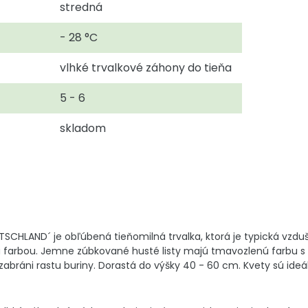
stredná
- 28 °C
vlhké trvalkové záhony do tieňa
5 - 6
skladom
TSCHLAND´ je obľúbená tieňomilná trvalka, ktorá je typická vzdu
elou farbou. Jemne zúbkované husté listy majú tmavozlenú farbu 
 zabráni rastu buriny. Dorastá do výšky 40 - 60 cm. Kvety sú ideál