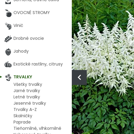
OVOCNÉ STROMY
Vinič
Drobné ovocie
Jahody
Exotické rastliny, citrusy
TRVALKY
Všetky trvalky
Jarné trvalky
Letné trvalky
Jesenné trvalky
Trvalky A-Z
Skalničky
Paprade
Tieňomilné, vlhkomilné