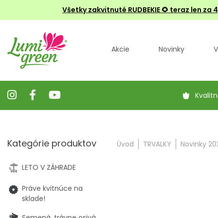
Všetky zakvitnuté RUDBEKIE
🌻 teraz len za 
Akcie
Novinky
V
Kvalitn
Kategórie produktov
Úvod
TRVALKY
Novinky 20
LETO V ZÁHRADE
Práve kvitnúce na
sklade!
Semená, trávne osivá