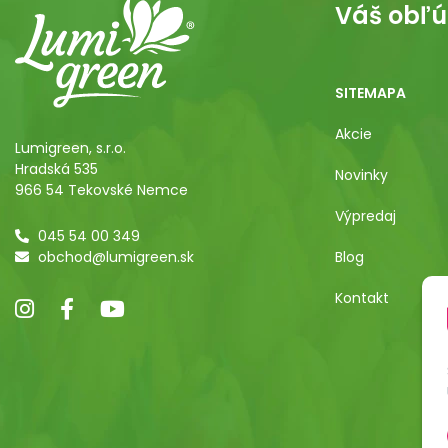
Váš obľú
SITEMAPA
Akcie
Lumigreen, s.r.o.
Hradská 535
Novinky
966 54 Tekovské Nemce
Výpredaj
045 54 00 349
obchod@lumigreen.sk
Blog
Kontakt