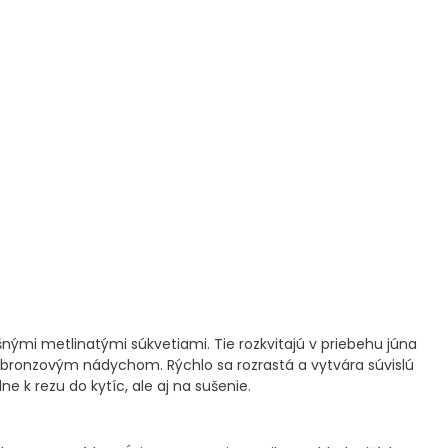
šnými metlinatými súkvetiami. Tie rozkvitajú v priebehu júna
s bronzovým nádychom. Rýchlo sa rozrastá a vytvára súvislú
ne k rezu do kytíc, ale aj na sušenie.