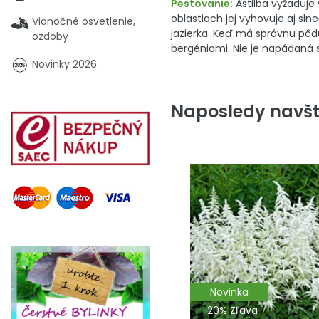
Pestovanie:
Astilba vyžaduje
oblastiach jej vyhovuje aj sl
Vianočné osvetlenie,
jazierka. Keď má správnu pôd
ozdoby
bergéniami. Nie je napádaná 
Novinky 2026
Naposledy navšt
Novinka
-20% Zľava