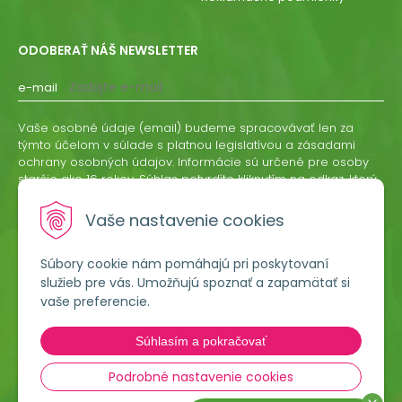
ODOBERAŤ NÁŠ NEWSLETTER
e-mail
Vaše osobné údaje (email) budeme spracovávať len za
týmto účelom v súlade s platnou legislatívou a zásadami
ochrany osobných údajov. Informácie sú určené pre osoby
staršie ako 16 rokov. Súhlas potvrdíte kliknutím na odkaz, ktorý
vám pošleme na váš email. Súhlas môžete kedykoľvek
odvolať písomne, emailom alebo kliknutím na odkaz z
Vaše nastavenie cookies
ktoréhokoľvek informačného emailu.
Súbory cookie nám pomáhajú pri poskytovaní
ODOBERAŤ
služieb pre vás. Umožňujú spoznať a zapamätať si
vaše preferencie.
Lumigreen, s.r.o.
Súhlasím a pokračovať
Hradská 535
966 54 Tekovské Nemce
Podrobné nastavenie cookies