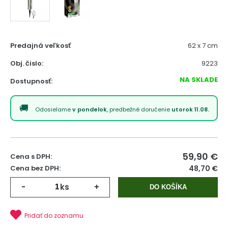
Predajná veľkosť
62 x 7 cm
Obj. čislo:
9223
NA SKLADE
Dostupnosť:
Odosielame
v pondelok
, predbežné doručenie
utorok 11.08.
59,90
€
Cena s DPH:
Cena bez DPH:
48,70 €
-
ks
+
DO KOŠÍKA
Pridať do zoznamu