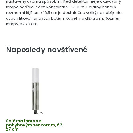
nastavený dvoma spôsobmi. Keď detektor nieje aktivovaný
lampa naďalej svieti konštantne - 50 lum. Solárny panel s
rozmermi 19,5 cm x 16,5 cm je dostatočne veľký na nabíjanie
dvoch lítiovo-ionových batérií. Kábel má dĺžku 5 m. Rozmer
lampy: 62 x 7 cm.
Naposledy navštívené
Solárna lampa s
pohybovým senzorom, 62
x7 cm