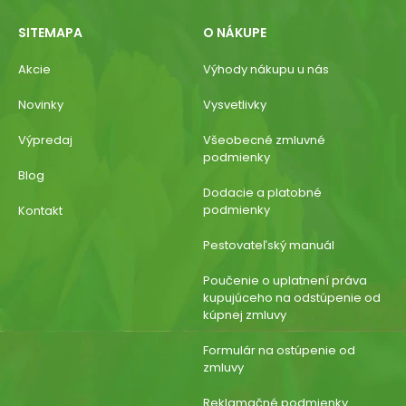
SITEMAPA
O NÁKUPE
Akcie
Výhody nákupu u nás
Novinky
Vysvetlivky
Výpredaj
Všeobecné zmluvné
podmienky
Blog
Dodacie a platobné
podmienky
Kontakt
Pestovateľský manuál
Poučenie o uplatnení práva
kupujúceho na odstúpenie od
kúpnej zmluvy
Formulár na ostúpenie od
zmluvy
Reklamačné podmienky