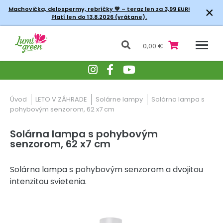
×
Machovička, delospermy, rebríčky
💚 – teraz len za 3,99 EUR!
Platí len do 13.8.2026 (vrátane).
0,00 €
Úvod
LETO V ZÁHRADE
Solárne lampy
Solárna lampa s
pohybovým senzorom, 62 x7 cm
Solárna lampa s pohybovým
senzorom, 62 x7 cm
Solárna lampa s pohybovým senzorom a dvojitou
intenzitou svietenia.