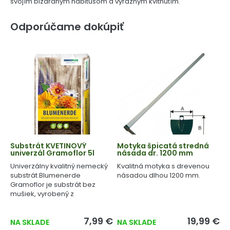
svojím bizardným habitusom a výrazným kvitnutím.
Odporúčame dokúpiť
Substrát KVETINOVÝ
Motyka špicatá stredná
univerzál Gramoflor 5l
násada dr. 1200 mm
Univerzálny kvalitný nemecký
Kvalitná motyka s drevenou
substrát Blumenerde
násadou dlhou 1200 mm.
Gramoflor je substrát bez
mušiek, vyrobený z
geologicky starej rašeliny.
7,99 €
19,99 €
NA SKLADE
NA SKLADE