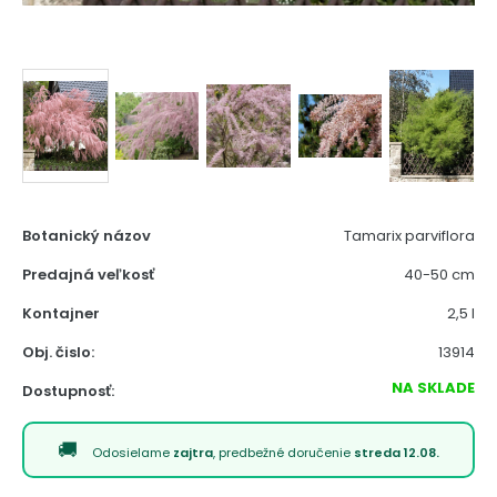
Botanický názov
Tamarix parviflora
Predajná veľkosť
40-50 cm
Kontajner
2,5 l
Obj. čislo:
13914
NA SKLADE
Dostupnosť:
Odosielame
zajtra
, predbežné doručenie
streda 12.08.