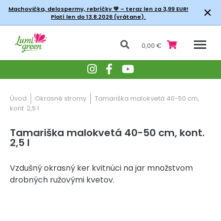
×
Machovička, delospermy, rebríčky
💚 – teraz len za 3,99 EUR!
Platí len do 13.8.2026 (vrátane).
0,00 €
Úvod
Okrasné stromy
Tamariška malokvetá 40-50 cm,
kont. 2,5 l
Tamariška malokvetá 40-50 cm, kont.
2,5 l
Vzdušný okrasný ker kvitnúci na jar množstvom
drobných ružovými kvetov.