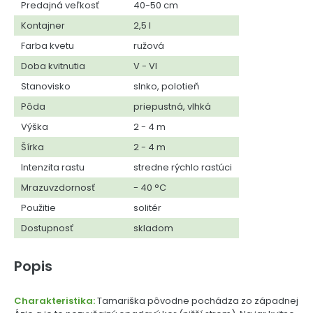
Predajná veľkosť
40-50 cm
Kontajner
2,5 l
Farba kvetu
ružová
Doba kvitnutia
V - VI
Stanovisko
slnko, polotieň
Pôda
priepustná, vlhká
Výška
2 - 4 m
Šírka
2 - 4 m
Intenzita rastu
stredne rýchlo rastúci
Mrazuvzdornosť
- 40 °C
Použitie
solitér
Dostupnosť
skladom
Popis
Charakteristika:
Tamariška pôvodne pochádza zo západnej