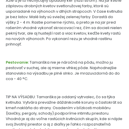
Ázie a je to nezvyčajný opadavý ker (nižší strom). Na jar kvitne
záplavou drobných kvetov svetloružovej farby, ktoré sú
usporiadané na výhonoch v dlhých strapcoch. V čase kvitnutia
je bez listov. Malé listy sú sviežej zelenej farby. Dorastá do
výšky 2 - 4 m. Rastie pomerne rýchlo, a preto je na jar pred
rašením vhodné vykonať skracovací rez, čím sa docieli nielen
pekný tvar, ale aj hustejší rast a viac kvetov, keďže kvety rastú
na nových výhonoch. Po vykonaní rezu je vhodné rastlinu
prihnojiť.
Pestovanie:
Tamariška nie je náročná na pôdu, možno ju
pestovať v suchej, ale aj mierne vlhkej pôde. Najvhodnejšie
stanovisko na výsadbu je plné slnko. Je mrazuvzdorná do do
cca - 40 °C.
TIP NA VÝSADBU: Tamariška je oddaný vytrvalec, čo sa týka
kvitnutia. Vytvára prevažne dáždnikovité koruny a častokrát sa
kmeň nakláňa do strany. Osadením v blízkosti mobiliáru
(lavičky, pergoly, schody) podporíme intimitu priestoru.
Vhodná je aj do voľne rastúcich kvitnúcich skupín, kde si nájde
svoj životný priestor a aj z diaľky je ľahko rozpoznateľná