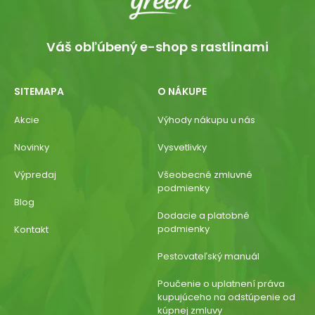
Váš obľúbený e-shop s rastlinami
SITEMAPA
O NÁKUPE
Akcie
Výhody nákupu u nás
Novinky
Vysvetlivky
Výpredaj
Všeobecné zmluvné
podmienky
Blog
Dodacie a platobné
podmienky
Kontakt
Pestovateľský manuál
Poučenie o uplatnení práva
kupujúceho na odstúpenie od
kúpnej zmluvy