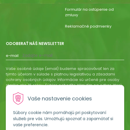
Formulár na ostúpenie od
zmluvy
Reklamačné podmienky
ODOBERAŤ NÁŠ NEWSLETTER
e-mail
Vaše osobné údaje (email) budeme spracovávať len za
týmto účelom v súlade s platnou legislatívou a zásadami
ochrany osobných údajov. Informácie sú určené pre osoby
staršie ako 16 rokov. Súhlas potvrdíte kliknutím na odkaz, ktorý
vám pošleme na váš email. Súhlas môžete kedykoľvek
odvolať písomne, emailom alebo kliknutím na odkaz z
Vaše nastavenie cookies
ktoréhokoľvek informačného emailu.
Súbory cookie nám pomáhajú pri poskytovaní
ODOBERAŤ
služieb pre vás. Umožňujú spoznať a zapamätať si
vaše preferencie.