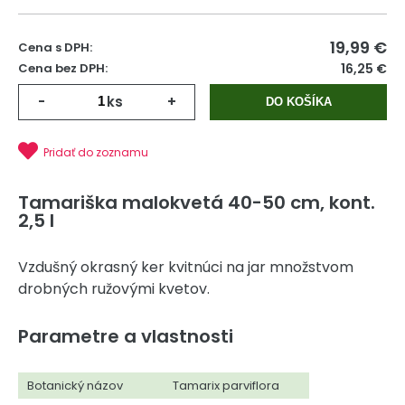
19,99
€
Cena s DPH:
Cena bez DPH:
16,25 €
-
ks
+
DO KOŠÍKA
Pridať do zoznamu
Tamariška malokvetá 40-50 cm, kont.
2,5 l
Vzdušný okrasný ker kvitnúci na jar množstvom
drobných ružovými kvetov.
Parametre a vlastnosti
Botanický názov
Tamarix parviflora