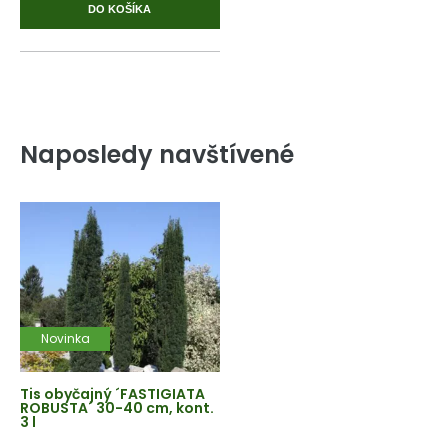
DO KOŠÍKA
Naposledy navštívené
Novinka
Tis obyčajný ´FASTIGIATA
ROBUSTA´ 30-40 cm, kont.
3 l