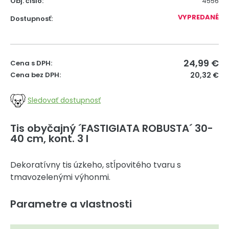
Obj. čislo:
4556
VYPREDANÉ
Dostupnosť:
24,99
€
Cena s DPH:
Cena bez DPH:
20,32 €
Sledovať dostupnosť
Tis obyčajný ´FASTIGIATA ROBUSTA´ 30-
40 cm, kont. 3 l
Dekoratívny tis úzkeho, stĺpovitého tvaru s
tmavozelenými výhonmi.
Parametre a vlastnosti