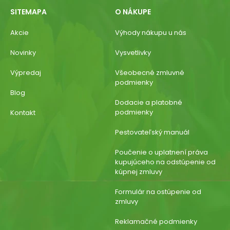
SITEMAPA
O NÁKUPE
Akcie
Výhody nákupu u nás
Novinky
Vysvetlivky
Výpredaj
Všeobecné zmluvné
podmienky
Blog
Dodacie a platobné
podmienky
Kontakt
Pestovateľský manuál
Poučenie o uplatnení práva
kupujúceho na odstúpenie od
kúpnej zmluvy
Formulár na ostúpenie od
zmluvy
Reklamačné podmienky