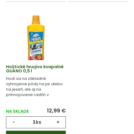
Hoštické hnojivo kvapalné
GUÁNO 0,5 l
Hodí sa na základné
vyhnojenie pôdy na jar alebo
na jeseň, ale aj na
prihnojovanie rastlín v
priebehu celého
vegetačného cyklu.
12,99 €
NA SKLADE
-
ks
+