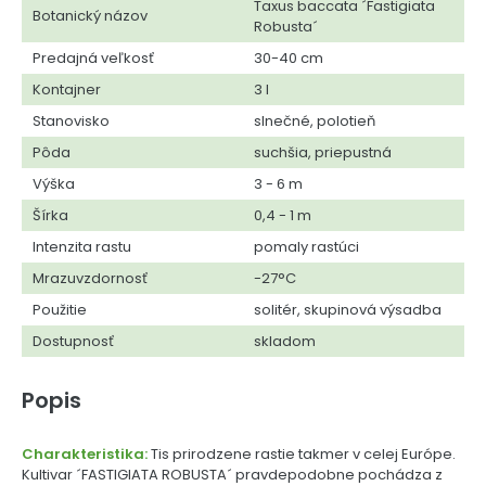
Taxus baccata ´Fastigiata
Botanický názov
Robusta´
Predajná veľkosť
30-40 cm
Kontajner
3 l
Stanovisko
slnečné, polotieň
Pôda
suchšia, priepustná
Výška
3 - 6 m
Šírka
0,4 - 1 m
Intenzita rastu
pomaly rastúci
Mrazuvzdornosť
-27°C
Použitie
solitér, skupinová výsadba
Dostupnosť
skladom
Popis
Charakteristika:
Tis prirodzene rastie takmer v celej Európe.
Kultivar ´FASTIGIATA ROBUSTA´ pravdepodobne pochádza z