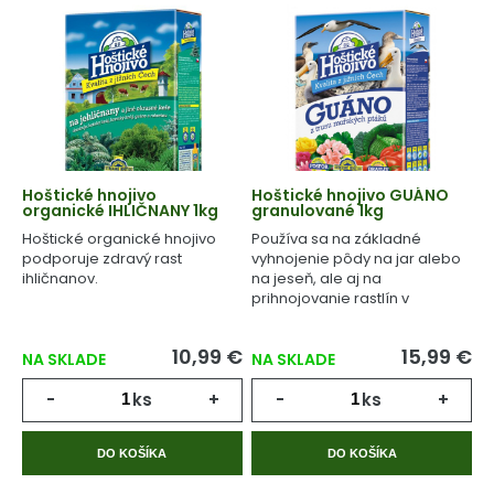
Hoštické hnojivo
Hoštické hnojivo GUÁNO
organické IHLIČNANY 1kg
granulované 1kg
Hoštické organické hnojivo
Používa sa na základné
podporuje zdravý rast
vyhnojenie pôdy na jar alebo
ihličnanov.
na jeseň, ale aj na
prihnojovanie rastlín v
priebehu celého
vegetačného cyklu.
10,99 €
15,99 €
NA SKLADE
NA SKLADE
-
ks
+
-
ks
+
DO KOŠÍKA
DO KOŠÍKA