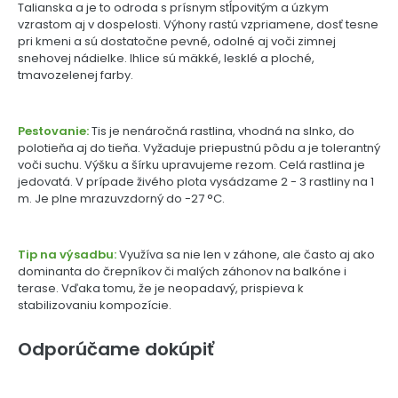
Talianska a je to odroda s prísnym stĺpovitým a úzkym
vzrastom aj v dospelosti. Výhony rastú vzpriamene, dosť tesne
pri kmeni a sú dostatočne pevné, odolné aj voči zimnej
snehovej nádielke. Ihlice sú mäkké, lesklé a ploché,
tmavozelenej farby.
Pestovanie:
Tis je nenáročná rastlina, vhodná na slnko, do
polotieňa aj do tieňa. Vyžaduje priepustnú pôdu a je tolerantný
voči suchu. Výšku a šírku upravujeme rezom. Celá rastlina je
jedovatá. V prípade živého plota vysádzame 2 - 3 rastliny na 1
m. Je plne mrazuvzdorný do -27 °C.
Tip na výsadbu:
Využíva sa nie len v záhone, ale často aj ako
dominanta do črepníkov či malých záhonov na balkóne i
terase. Vďaka tomu, že je neopadavý, prispieva k
stabilizovaniu kompozície.
Odporúčame dokúpiť