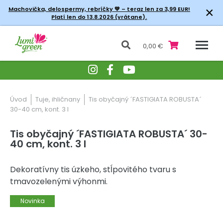
×
Machovička, delospermy, rebríčky
💚 – teraz len za 3,99 EUR!
Platí len do 13.8.2026 (vrátane).
0,00 €
Úvod
Tuje, ihličnany
Tis obyčajný ´FASTIGIATA ROBUSTA´
30-40 cm, kont. 3 l
Tis obyčajný ´FASTIGIATA ROBUSTA´ 30-
40 cm, kont. 3 l
Dekoratívny tis úzkeho, stĺpovitého tvaru s
tmavozelenými výhonmi.
Novinka