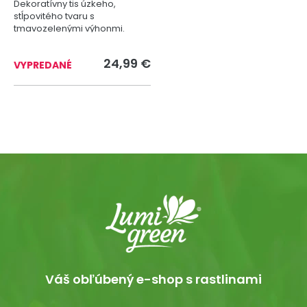
Dekoratívny tis úzkeho,
stĺpovitého tvaru s
tmavozelenými výhonmi.
24,99 €
VYPREDANÉ
Váš obľúbený e-shop s rastlinami