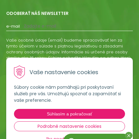
ODOBERAŤ NÁŠ NEWSLETTER
e-mail
Vaše osobné údaje (email) budeme spracovávať len za
týmto účelom v súlade s platnou legislatívou a zásadami
ochrany osobných údajov. Informácie sú určené pre osoby
staršie ako 16 rokov. Súhlas potvrdíte kliknutím na odkaz, ktorý
vám pošleme na váš email. Súhlas môžete kedykoľvek
odvolať písomne, emailom alebo kliknutím na odkaz z
Vaše nastavenie cookies
ktoréhokoľvek informačného emailu.
Súbory cookie nám pomáhajú pri poskytovaní
ODOBERAŤ
služieb pre vás. Umožňujú spoznať a zapamätať si
vaše preferencie.
Lumigreen, s.r.o.
Súhlasím a pokračovať
Hradská 535
966 54 Tekovské Nemce
Podrobné nastavenie cookies
Iba nevyhnutné cookies