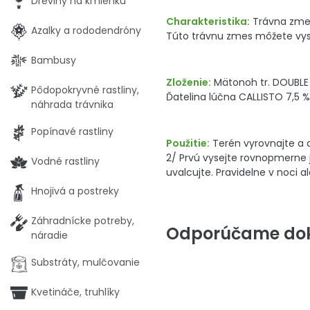
Dreviny na kmienku
Charakteristika:
Trávna zmes
Azalky a rododendróny
Túto trávnu zmes môžete vysie
Bambusy
Zloženie:
Mätonoh tr. DOUBLE 2
Pôdopokryvné rastliny,
Ďatelina lúčna CALLISTO 7,5 %
náhrada trávnika
Popínavé rastliny
Použitie:
Terén vyrovnajte a d
2/ Prvú vysejte rovnopmerne 
Vodné rastliny
uvalcujte. Pravidelne v noci a
Hnojivá a postreky
Záhradnícke potreby,
Odporúčame dok
náradie
Substráty, mulčovanie
Kvetináče, truhlíky