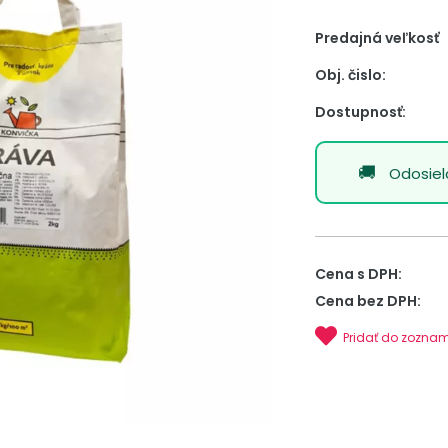
Predajná veľkosť
Obj. čislo:
Dostupnosť:
Odosie
Cena s DPH:
Cena bez DPH:
Pridať do zozna