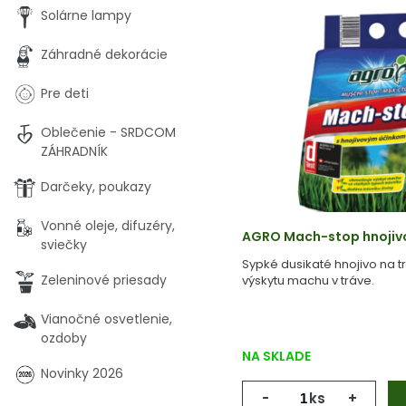
Solárne lampy
Záhradné dekorácie
Pre deti
Oblečenie - SRDCOM
ZÁHRADNÍK
Darčeky, poukazy
Vonné oleje, difuzéry,
AGRO Mach-stop hnojivo 
sviečky
Sypké dusikaté hnojivo na t
Zeleninové priesady
výskytu machu v tráve.
Vianočné osvetlenie,
ozdoby
NA SKLADE
Novinky 2026
-
ks
+