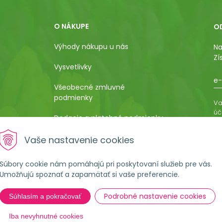
O NÁKUPE
O
Výhody nákupu u nás
Na
Zí
Vysvetlivky
e-
Všeobecné zmluvné
podmienky
Va
úč
Dodacie a platobné podmienky
os
ro
Pestovateľský manuál
Vaše nastavenie cookies
vá
al
Poučenie o uplatnení práva
Súbory cookie nám pomáhajú pri poskytovaní služieb pre vás.
kupujúceho na odstúpenie od
Umožňujú spoznať a zapamätať si vaše preferencie.
kúpnej zmluvy
Podrobné nastavenie cookies
Súhlasím a pokračovať
Formulár na ostúpenie od
zmluvy
Iba nevyhnutné cookies