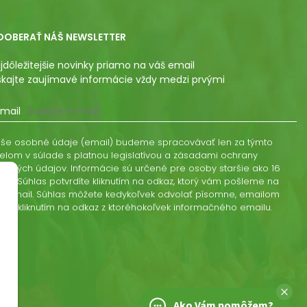
DOBERAŤ NÁŠ NEWSLETTER
jdôležitejšie novinky priamo na váš email
skajte zaujímavé informácie vždy medzi prvými
mail
še osobné údaje (email) budeme spracovávať len za týmto
elom v súlade s platnou legislatívou a zásadami ochrany
obných údajov. Informácie sú určené pre osoby staršie ako 16
kov. Súhlas potvrdíte kliknutím na odkaz, ktorý vám pošleme na
š email. Súhlas môžete kedykoľvek odvolať písomne, emailom
ebo kliknutím na odkaz z ktoréhokoľvek informačného emailu.
Ako Vám pomôžem?