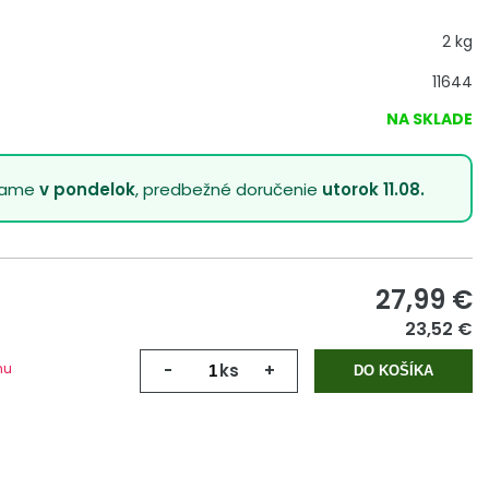
2 kg
11644
NA SKLADE
lame
v pondelok
, predbežné doručenie
utorok 11.08.
27,99
€
23,52 €
mu
-
ks
+
DO KOŠÍKA