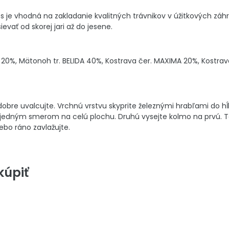
 je vhodná na zakladanie kvalitných trávnikov v úžitkových záh
vať od skorej jari až do jesene.
0%, Mätonoh tr. BELIDA 40%, Kostrava čer. MAXIMA 20%, Kostrava 
obre uvalcujte. Vrchnú vrstvu skyprite železnými hrabľami do hĺ
jedným smerom na celú plochu. Druhú vysejte kolmo na prvú. Ta
lebo ráno zavlažujte.
úpiť