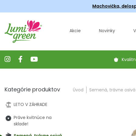
Machovička, delosp
Akcie
Novinky
V
Kvalitn
Kategórie produktov
Úvod
Semená, trávne osivá
LETO V ZÁHRADE
Práve kvitnúce na
sklade!
Semená, trávne osivá