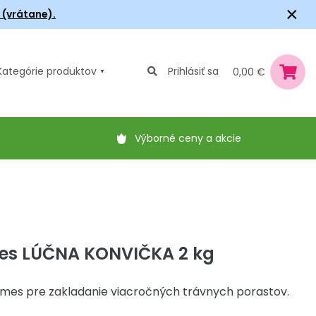
×
6 (vrátane).
Kategórie
produktov
Prihlásiť sa
0,00 €
Výborné ceny a akcie
es LÚČNA KONVIČKA 2 kg
zmes pre zakladanie viacročných trávnych porastov.