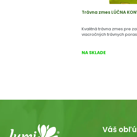
Trávna zmes LÚČNA KON
Kvalitná trávna zmes pre z
viacročných trávnych poras
NA SKLADE
Váš obľú