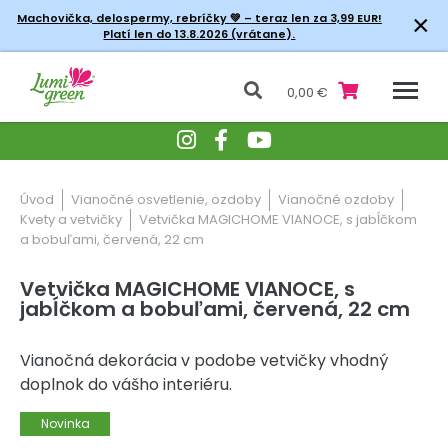
×
Machovička, delospermy, rebríčky
💚 – teraz len za 3,99 EUR!
Platí len do 13.8.2026 (vrátane).
0,00 €
Úvod
Vianočné osvetlenie, ozdoby
Vianočné ozdoby
Kvety a vetvičky
Vetvička MAGICHOME VIANOCE, s jabĺčkom
a bobuľami, červená, 22 cm
Vetvička MAGICHOME VIANOCE, s
jabĺčkom a bobuľami, červená, 22 cm
Vianočná dekorácia v podobe vetvičky vhodný
doplnok do vášho interiéru.
Novinka