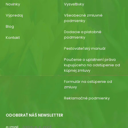
Novinky
Vysvetlivky
Výpredaj
Všeobecné zmluvné
podmienky
Blog
Dodacie a platobné
podmienky
Kontakt
Pestovateľský manuál
Poučenie o uplatnení práva
kupujúceho na odstúpenie od
kúpnej zmluvy
Formulár na ostúpenie od
zmluvy
Reklamačné podmienky
ODOBERAŤ NÁŠ NEWSLETTER
e-mail