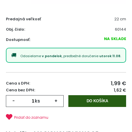
Predajná veľkosť
22 cm
Obj. čislo:
60144
NA SKLADE
Dostupnosť:
Odosielame
v pondelok
, predbežné doručenie
utorok 11.08.
1,99
€
Cena s DPH:
Cena bez DPH:
1,62 €
-
ks
+
DO KOŠÍKA
Pridať do zoznamu