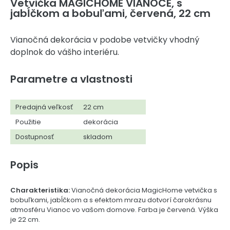
Vetvička MAGICHOME VIANOCE, s
jabĺčkom a bobuľami, červená, 22 cm
Vianočná dekorácia v podobe vetvičky vhodný
doplnok do vášho interiéru.
Parametre a vlastnosti
Predajná veľkosť
22 cm
Použitie
dekorácia
Dostupnosť
skladom
Popis
Charakteristika:
Vianočná dekorácia MagicHome vetvička s
bobuľkami, jabĺčkom a s efektom mrazu dotvorí čarokrásnu
atmosféru Vianoc vo vašom domove. Farba je červená. Výška
je 22 cm.