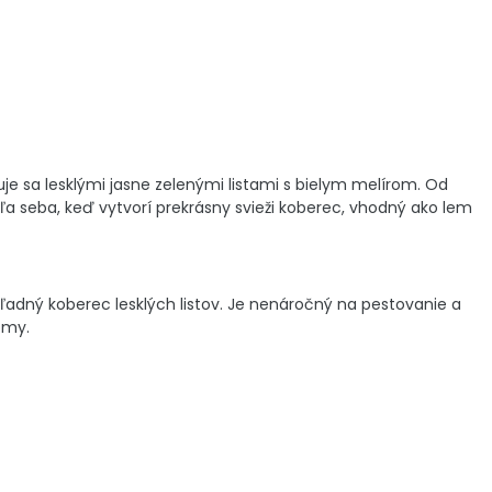
e sa lesklými jasne zelenými listami s bielym melírom. Od
ľa seba, keď vytvorí prekrásny svieži koberec, vhodný ako lem
hľadný koberec lesklých listov. Je nenáročný na pestovanie a
omy.