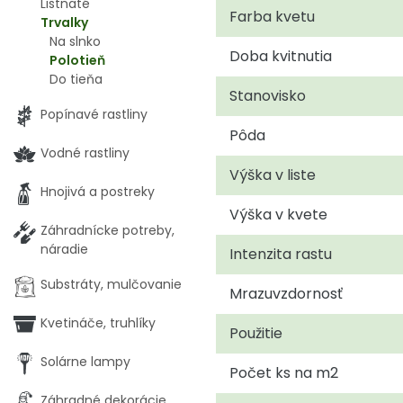
Listnaté
Farba kvetu
Trvalky
Na slnko
Doba kvitnutia
Polotieň
Do tieňa
Stanovisko
Popínavé rastliny
Pôda
Vodné rastliny
Výška v liste
Hnojivá a postreky
Výška v kvete
Záhradnícke potreby,
náradie
Intenzita rastu
Substráty, mulčovanie
Mrazuvzdornosť
Kvetináče, truhlíky
Použitie
Solárne lampy
Počet ks na m2
Záhradné dekorácie