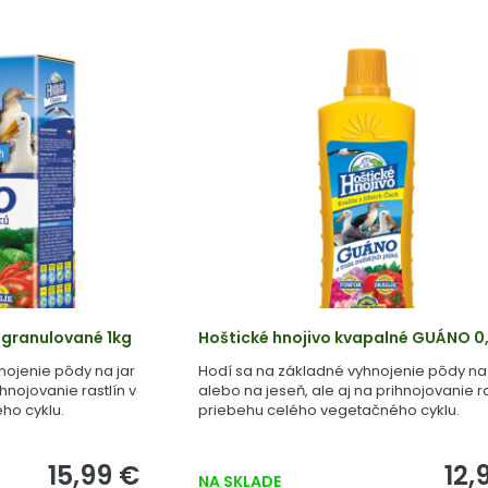
 granulované 1kg
Hoštické hnojivo kvapalné GUÁNO 0,
nojenie pôdy na jar
Hodí sa na základné vyhnojenie pôdy na 
ihnojovanie rastlín v
alebo na jeseň, ale aj na prihnojovanie ra
ho cyklu.
priebehu celého vegetačného cyklu.
15,99 €
12,
NA SKLADE