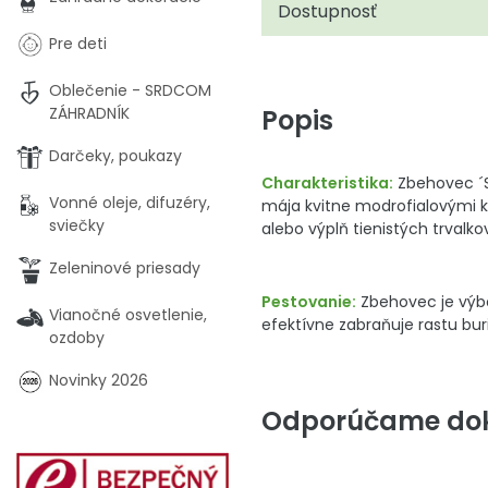
Dostupnosť
Pre deti
Oblečenie - SRDCOM
Popis
ZÁHRADNÍK
Darčeky, poukazy
Charakteristika:
Zbehovec ´S
Vonné oleje, difuzéry,
mája kvitne modrofialovými kv
sviečky
alebo výplň tienistých trvalk
Zeleninové priesady
Pestovanie:
Zbehovec je výbor
Vianočné osvetlenie,
efektívne zabraňuje rastu bu
ozdoby
Novinky 2026
Odporúčame dok