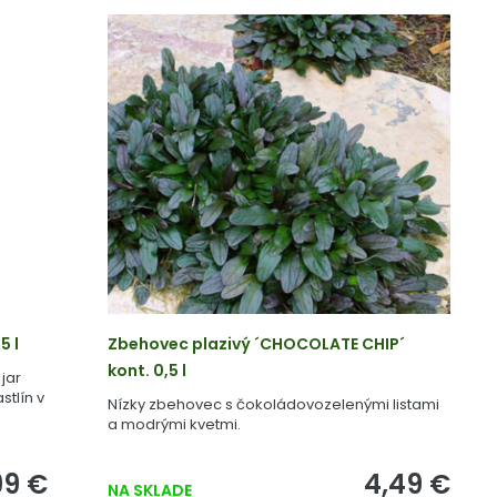
5 l
Zbehovec plazivý ´CHOCOLATE CHIP´
kont. 0,5 l
jar
stlín v
Nízky zbehovec s čokoládovozelenými listami
a modrými kvetmi.
99 €
4,49 €
NA SKLADE