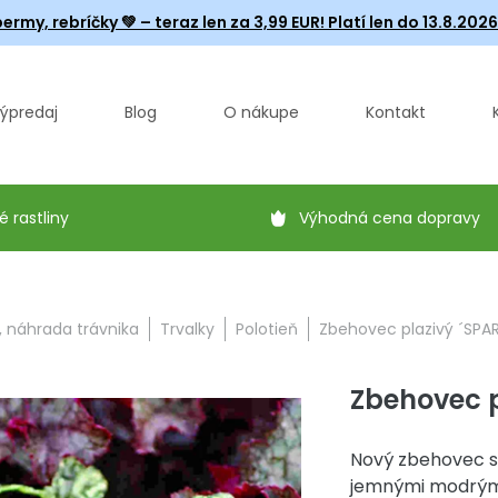
ermy, rebríčky
💚 – teraz len za 3,99 EUR! Platí len do 13.8.202
ýpredaj
Blog
O nákupe
Kontakt
é rastliny
Výhodná cena dopravy
, náhrada trávnika
Trvalky
Polotieň
Zbehovec plazivý ´SPARK
Zbehovec pl
Nový zbehovec s
jemnými modrými