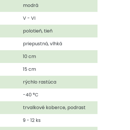
modrá
V - VI
polotieň, tieň
priepustná, vlhká
10 cm
15 cm
rýchlo rastúca
-40 °C
trvalkové koberce, podrast
9 - 12 ks