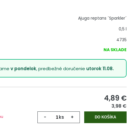
Ajuga reptans ´Sparkler´
0,5 l
4735
NA SKLADE
lame
v pondelok
, predbežné doručenie
utorok 11.08.
4,89
€
3,98 €
mu
-
ks
+
DO KOŠÍKA