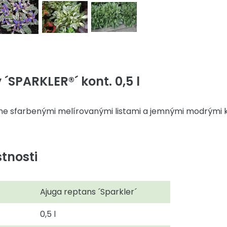
´SPARKLER®´ kont. 0,5 l
ne sfarbenými melírovanými listami a jemnými modrými 
tnosti
Ajuga reptans ´Sparkler´
0,5 l