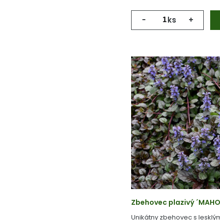
-
ks
+
Zbehovec plazivý ´MAHOG
Unikátny zbehovec s leskl