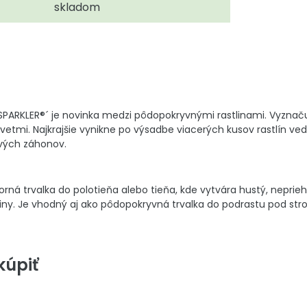
skladom
PARKLER®´ je novinka medzi pôdopokryvnými rastlinami. Vyznačuj
etmi. Najkrajšie vynikne po výsadbe viacerých kusov rastlín ved
ových záhonov.
ná trvalka do polotieňa alebo tieňa, kde vytvára hustý, neprie
riny. Je vhodný aj ako pôdopokryvná trvalka do podrastu pod str
úpiť