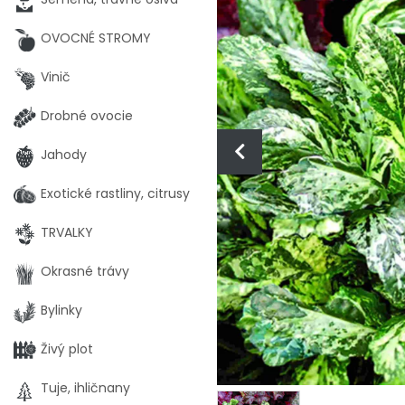
OVOCNÉ STROMY
Vinič
Drobné ovocie
Jahody
Exotické rastliny, citrusy
TRVALKY
Okrasné trávy
Bylinky
Živý plot
Tuje, ihličnany