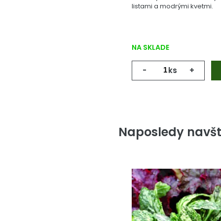
listami a modrými kvetmi.
NA SKLADE
-
ks
+
Naposledy navšt