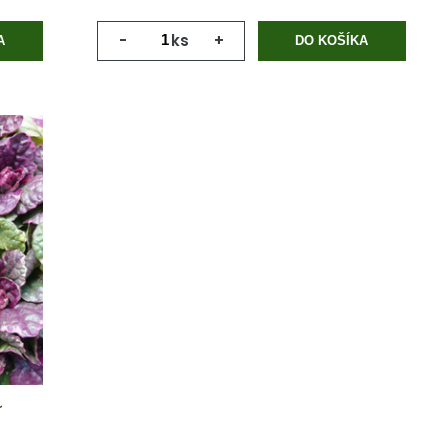
-
ks
+
A
DO KOŠÍKA
´