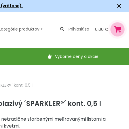
×
6 (vrátane).
Kategórie
produktov
Prihlásiť sa
0,00 €
Výborné ceny a akcie
LER®´ kont. 0,5 l
azivý ´SPARKLER®´ kont. 0,5 l
 netradične sfarbenými melírovanými listami a
 kvetmi.