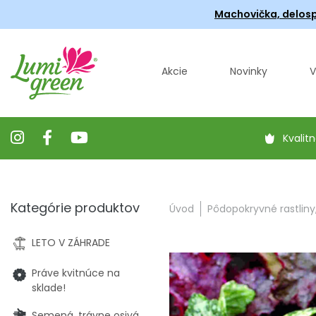
Machovička, delosp
Akcie
Novinky
V
Kvalitn
Kategórie produktov
Úvod
Pôdopokryvné rastliny
LETO V ZÁHRADE
Práve kvitnúce na
sklade!
Semená, trávne osivá