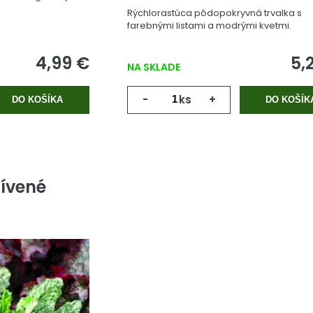
Rýchlorastúca pôdopokryvná trvalka s
farebnými listami a modrými kvetmi.
4,99 €
5,
NA SKLADE
-
ks
+
DO KOŠÍKA
DO KOŠÍK
ívené