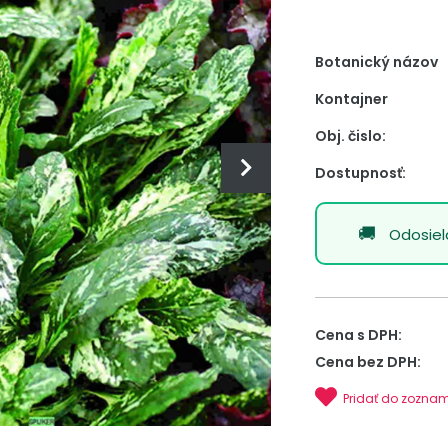
Botanický názov
Kontajner
Obj. čislo:
Dostupnosť:
Odosie
Cena s DPH:
Cena bez DPH:
Pridať do zozna