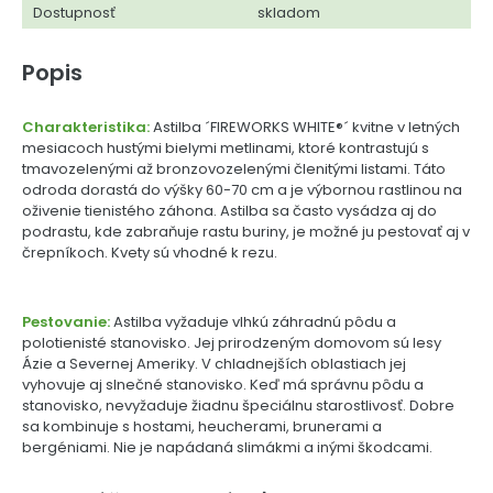
Dostupnosť
skladom
Popis
Charakteristika:
Astilba ´FIREWORKS WHITE®´ kvitne v letných
mesiacoch hustými bielymi metlinami, ktoré kontrastujú s
tmavozelenými až bronzovozelenými členitými listami. Táto
odroda dorastá do výšky 60-70 cm a je výbornou rastlinou na
oživenie tienistého záhona. Astilba sa často vysádza aj do
podrastu, kde zabraňuje rastu buriny, je možné ju pestovať aj v
črepníkoch. Kvety sú vhodné k rezu.
Pestovanie:
Astilba vyžaduje vlhkú záhradnú pôdu a
polotienisté stanovisko. Jej prirodzeným domovom sú lesy
Ázie a Severnej Ameriky. V chladnejších oblastiach jej
vyhovuje aj slnečné stanovisko. Keď má správnu pôdu a
stanovisko, nevyžaduje žiadnu špeciálnu starostlivosť. Dobre
sa kombinuje s hostami, heucherami, brunerami a
bergéniami. Nie je napádaná slimákmi a inými škodcami.