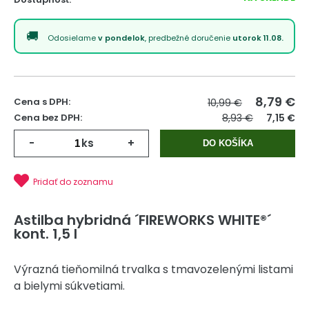
Odosielame
v pondelok
, predbežné doručenie
utorok 11.08.
8,79
€
Cena s DPH:
10,99 €
Cena bez DPH:
8,93 €
7,15 €
-
ks
+
DO KOŠÍKA
Pridať do zoznamu
Astilba hybridná ´FIREWORKS WHITE®´
kont. 1,5 l
Výrazná tieňomilná trvalka s tmavozelenými listami
a bielymi súkvetiami.