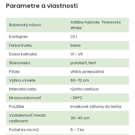
Parametre a vlastnosti
Astilbe hybride ´Fireworks
Botanický názov
White´
Kontajner
1,5 l
Farba kvetu
biela
Doba kvitnutia
VI - VII
Stanovisko
polotieň, tieň
Pôda
vlhká, priepustná
Výška v kvete
60-70 cm
Intenzita rastu
rýchlo rastúca
Mrazuvzdornosť
-29°C
Použitie
trvalkové záhony do tieňa
Vzdialenosť medzi
30-40 cm
rastlinami
Počet ks na m2
5 - 7 ks