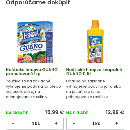
Odporúčame dokúpiť
Hoštické hnojivo GUÁNO
Hoštické hnojivo kvapalné
granulované 1kg
GUÁNO 0,5 l
Používa sa na základné
Hodí sa na základné
vyhnojenie pôdy na jar alebo
vyhnojenie pôdy na jar alebo
na jeseň, ale aj na
na jeseň, ale aj na
prihnojovanie rastlín v
prihnojovanie rastlín v
priebehu celého
priebehu celého
vegetačného cyklu.
vegetačného cyklu.
15,99 €
12,99 €
NA SKLADE
NA SKLADE
-
ks
+
-
ks
+