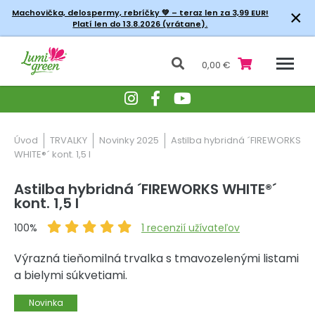
×
Machovička, delospermy, rebríčky
💚 – teraz len za 3,99 EUR!
Platí len do 13.8.2026 (vrátane).
0,00 €
Úvod
TRVALKY
Novinky 2025
Astilba hybridná ´FIREWORKS
WHITE®´ kont. 1,5 l
Astilba hybridná ´FIREWORKS WHITE®´
kont. 1,5 l
100%
1
recenzií užívateľov
Výrazná tieňomilná trvalka s tmavozelenými listami
a bielymi súkvetiami.
Novinka