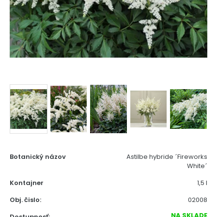
Botanický názov
Astilbe hybride ´Fireworks
White´
Kontajner
1,5 l
Obj. čislo:
02008
NA SKLADE
Dostupnosť: