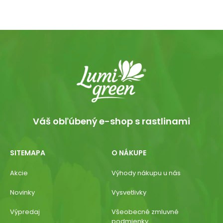
Váš obľúbený e-shop s rastlinami
SITEMAPA
O NÁKUPE
Akcie
Výhody nákupu u nás
Novinky
Vysvetlivky
Výpredaj
Všeobecné zmluvné
podmienky