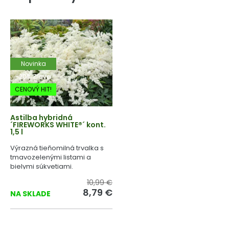
Novinka
-20% Zľava
CENOVÝ HIT!
Astilba hybridná
´FIREWORKS WHITE®´ kont.
1,5 l
Výrazná tieňomilná trvalka s
tmavozelenými listami a
bielymi súkvetiami.
10,99 €
8,79 €
NA SKLADE