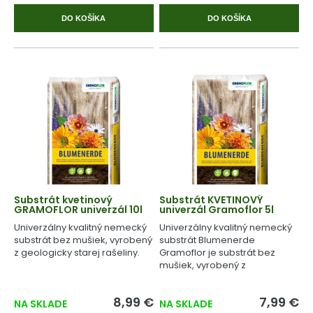
DO KOŠÍKA
DO KOŠÍKA
Substrát kvetinový
Substrát KVETINOVÝ
GRAMOFLOR univerzál 10l
univerzál Gramoflor 5l
Univerzálny kvalitný nemecký
Univerzálny kvalitný nemecký
substrát bez mušiek, vyrobený
substrát Blumenerde
z geologicky starej rašeliny.
Gramoflor je substrát bez
mušiek, vyrobený z
geologicky starej rašeliny.
8,99 €
7,99 €
NA SKLADE
NA SKLADE